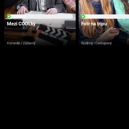
PŘEHRÁT
PŘEHRÁT
Mezi COOLky
Fotr na tripu
Komedie / Zábavný
Rodinný / Cestopisný