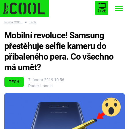
ŽIVĚ
Prima COOL
■
Tech
STARHOUSE
BUFFY, PŘEMOŽITELKA UPÍRŮ
Trendy:
Mobilní revoluce! Samsung
ESCAPE
PLNEJ KOTEL
AVENGERS 5
přestěhuje selfie kameru do
přibaleného pera. Co všechno
má umět?
Témata
7. února 2019 10:56
TECH
Radek Londin
Filmy
Seriály
Hry