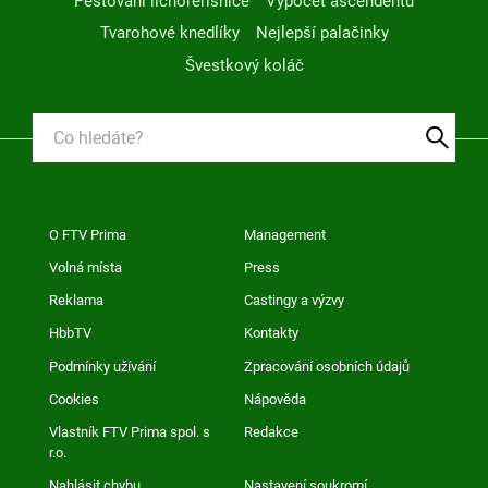
Pěstování lichořeřišnice
Výpočet ascendentu
Tvarohové knedlíky
Nejlepší palačinky
Švestkový koláč
O FTV Prima
Management
Volná místa
Press
Reklama
Castingy a výzvy
HbbTV
Kontakty
Podmínky užívání
Zpracování osobních údajů
Cookies
Nápověda
Vlastník FTV Prima spol. s
Redakce
r.o.
Nahlásit chybu
Nastavení soukromí