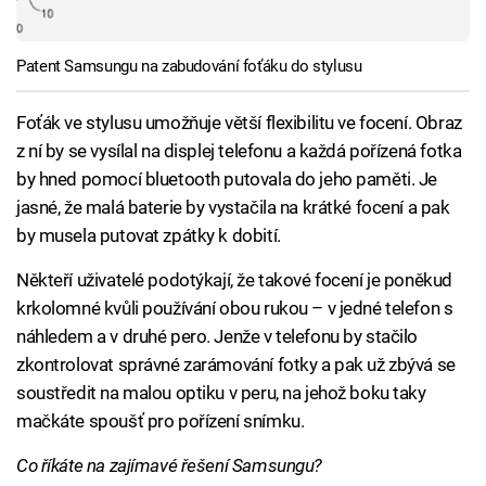
Patent Samsungu na zabudování foťáku do stylusu
Foťák ve stylusu umožňuje větší flexibilitu ve focení. Obraz
z ní by se vysílal na displej telefonu a každá pořízená fotka
by hned pomocí bluetooth putovala do jeho paměti. Je
jasné, že malá baterie by vystačila na krátké focení a pak
by musela putovat zpátky k dobití.
Někteří uživatelé podotýkají, že takové focení je poněkud
krkolomné kvůli používání obou rukou – v jedné telefon s
náhledem a v druhé pero. Jenže v telefonu by stačilo
zkontrolovat správné zarámování fotky a pak už zbývá se
soustředit na malou optiku v peru, na jehož boku taky
mačkáte spoušť pro pořízení snímku.
Co říkáte na zajímavé řešení Samsungu?