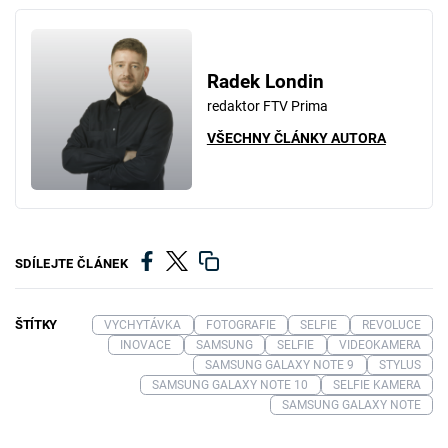
Radek Londin
redaktor FTV Prima
VŠECHNY ČLÁNKY AUTORA
SDÍLEJTE ČLÁNEK
ŠTÍTKY
VYCHYTÁVKA
FOTOGRAFIE
SELFIE
REVOLUCE
INOVACE
SAMSUNG
SELFIE
VIDEOKAMERA
SAMSUNG GALAXY NOTE 9
STYLUS
SAMSUNG GALAXY NOTE 10
SELFIE KAMERA
SAMSUNG GALAXY NOTE