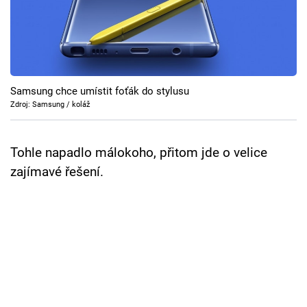
Cool Esport
Pořady
TV Program
Samsung chce umístit foťák do stylusu
Zdroj: Samsung / koláž
Sledujte prima+
Tohle napadlo málokoho, přitom jde o velice
Přihlášení
zajímavé řešení.
Sledujte nás