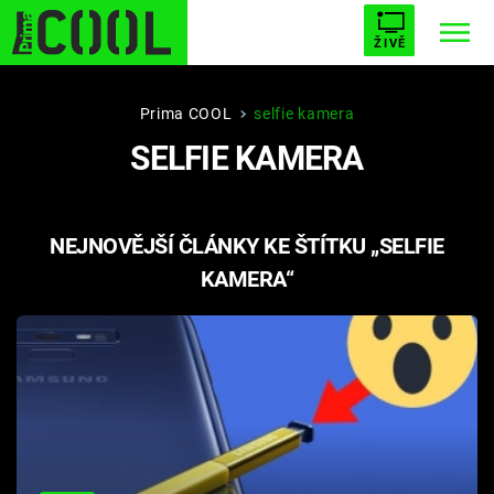
ŽIVĚ
STARHOUSE
BUFFY, PŘEMOŽITELKA UPÍRŮ
Trendy:
Prima COOL
selfie kamera
SELFIE KAMERA
ESCAPE
PLNEJ KOTEL
AVENGERS 5
NEJNOVĚJŠÍ ČLÁNKY KE ŠTÍTKU „SELFIE
KAMERA“
Témata
Filmy
Seriály
Hry