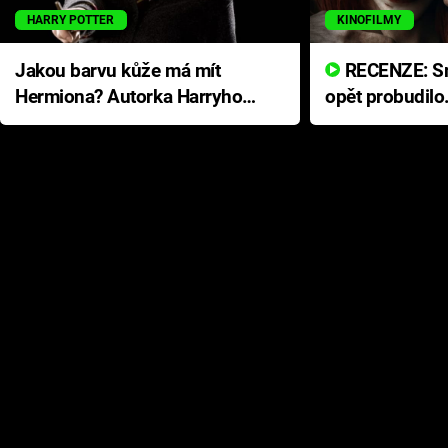
HARRY POTTER
KINOFILMY
Jakou barvu kůže má mít
RECENZE: Smrtelné zlo se
Hermiona? Autorka Harryho
opět probudilo
Pottera přišla s ráznou
přichází s neo
odpovědí
hororovou nab