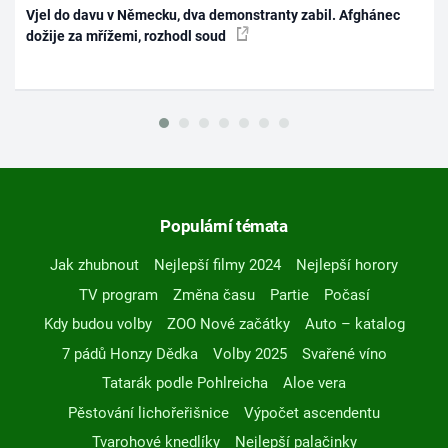
Vjel do davu v Německu, dva demonstranty zabil. Afghánec
dožije za mřížemi, rozhodl soud
Populární témata
Jak zhubnout
Nejlepší filmy 2024
Nejlepší horory
TV program
Změna času
Partie
Počasí
Kdy budou volby
ZOO Nové začátky
Auto – katalog
7 pádů Honzy Dědka
Volby 2025
Svařené víno
Tatarák podle Pohlreicha
Aloe vera
Pěstování lichořeřišnice
Výpočet ascendentu
Tvarohové knedlíky
Nejlepší palačinky