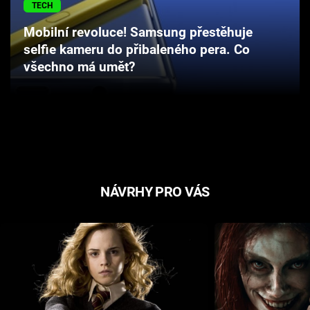
TECH
Cool Esport
Mobilní revoluce! Samsung přestěhuje
Pořady
selfie kameru do přibaleného pera. Co
všechno má umět?
TV Program
Sledujte prima+
Přihlášení
NÁVRHY PRO VÁS
Sledujte nás