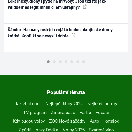
Lékárničky, drony i pytle na mrtvoly: Jsou tržiště jako
Wildberries legitimním cílem Ukrajiny?
Šándor: Na masy ruských vojáků budou ukrajinské drony
krátké. Konflikt se nevyvíjí dobře
Populární témata
Jak zhubnout
Nejlepší filmy 2024
Nejlepší horory
TV program
Změna času
Partie
Počasí
Kdy budou volby
ZOO Nové začátky
Auto – katalog
7 pádů Honzy Dědka
Volby 2025
Svařené víno