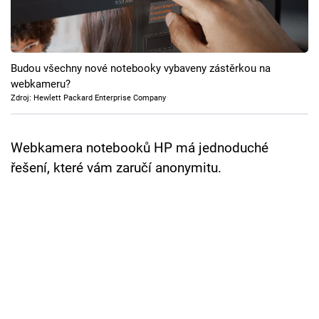
Cool Esport
Pořady
Budou všechny nové notebooky vybaveny zástěrkou na
TV Program
webkameru?
Zdroj: Hewlett Packard Enterprise Company
Sledujte prima+
Webkamera notebooků HP má jednoduché
Přihlášení
řešení, které vám zaručí anonymitu.
Sledujte nás