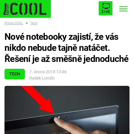
ŽIVĚ
Prima COOL
■
Tech
STARHOUSE
BUFFY, PŘEMOŽITELKA UPÍRŮ
Trendy:
Nové notebooky zajistí, že vás
ESCAPE
PLNEJ KOTEL
AVENGERS 5
nikdo nebude tajně natáčet.
Řešení je až směšně jednoduché
7. února 2018 13:46
TECH
Radek Londin
Témata
Filmy
Seriály
Hry