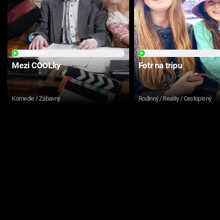
PŘEHRÁT
PŘEHRÁT
Mezi COOLky
Fotr na tripu
Komedie / Zábavný
Rodinný / Reality / Cestopisný