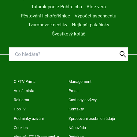
Tatarák podle Pohlreicha
Aloe vera
Pěstování lichořeřišnice
Výpočet ascendentu
Tvarohové knedlíky
Nejlepší palačinky
Švestkový koláč
O FTV Prima
Management
Volná místa
Press
Reklama
Castingy a výzvy
HbbTV
Kontakty
Podmínky užívání
Zpracování osobních údajů
Cookies
Nápověda
Vlastník FTV Prima spol. s
Redakce