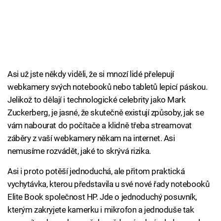
Asi už jste někdy viděli, že si mnozí lidé přelepují
webkamery svých notebooků nebo tabletů lepicí páskou.
Jelikož to dělají i technologické celebrity jako Mark
Zuckerberg, je jasné, že skutečně existují způsoby, jak se
vám nabourat do počítače a klidně třeba streamovat
záběry z vaší webkamery někam na internet. Asi
nemusíme rozvádět, jaké to skrývá rizika.
Asi i proto potěší jednoduchá, ale přitom praktická
vychytávka, kterou představila u své nové řady notebooků
Elite Book společnost HP. Jde o jednoduchý posuvník,
kterým zakryjete kamerku i mikrofon a jednoduše tak