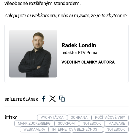
všeobecně rozšířeným standardem.
Zalepujete si webkameru, nebo si myslíte, že je to zbytečné?
Radek Londin
redaktor FTV Prima
VŠECHNY ČLÁNKY AUTORA
SDÍLEJTE ČLÁNEK
ŠTÍTKY
VYCHYTÁVKA
OCHRANA
POČÍTAČOVÉ VIRY
MARK ZUCKERBERG
SOUKROMÍ
NOTEBOOK
MALWARE
WEBKAMERA
INTERNETOVÁ BEZPEČNOST
NOTEBOOK