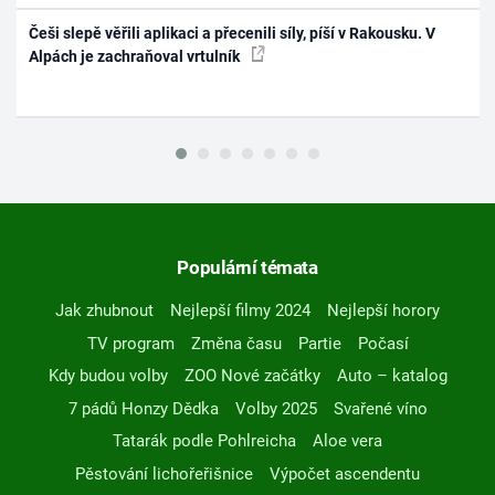
Češi slepě věřili aplikaci a přecenili síly, píší v Rakousku. V
Alpách je zachraňoval vrtulník
Populární témata
Jak zhubnout
Nejlepší filmy 2024
Nejlepší horory
TV program
Změna času
Partie
Počasí
Kdy budou volby
ZOO Nové začátky
Auto – katalog
7 pádů Honzy Dědka
Volby 2025
Svařené víno
Tatarák podle Pohlreicha
Aloe vera
Pěstování lichořeřišnice
Výpočet ascendentu