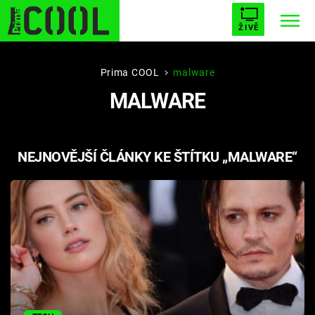
ŽIVĚ
STARHOUSE
BUFFY, PŘEMOŽITELKA UPÍRŮ
Trendy:
Prima COOL
malware
MALWARE
ESCAPE
PLNEJ KOTEL
AVENGERS 5
NEJNOVĚJŠÍ ČLÁNKY KE ŠTÍTKU „MALWARE“
Témata
Filmy
Seriály
Hry