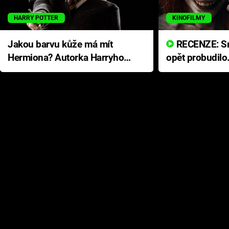
HARRY POTTER
KINOFILMY
Jakou barvu kůže má mít
RECENZE: Smrtelné zlo se
Hermiona? Autorka Harryho
opět probudilo
Pottera přišla s ráznou
přichází s neo
odpovědí
hororovou nab