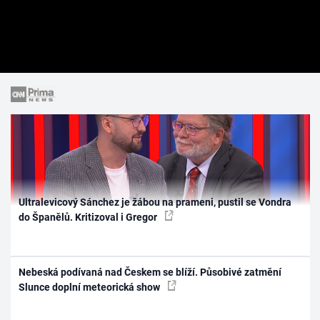
Ultralevicový Sánchez je žábou na prameni, pustil se Vondra
do Španělů. Kritizoval i Gregor
Nebeská podívaná nad Českem se blíží. Působivé zatmění
Slunce doplní meteorická show