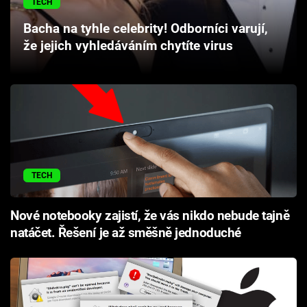
TECH
Cool Esport
Bacha na tyhle celebrity! Odborníci varují,
že jejich vyhledáváním chytíte virus
Pořady
TV Program
Sledujte prima+
Přihlášení
TECH
Sledujte nás
Nové notebooky zajistí, že vás nikdo nebude tajně
natáčet. Řešení je až směšně jednoduché