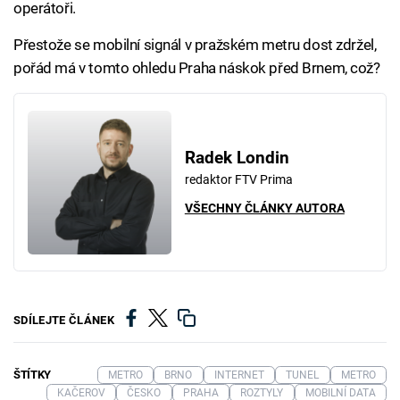
operátoři.
Přestože se mobilní signál v pražském metru dost zdržel,
pořád má v tomto ohledu Praha náskok před Brnem, což?
Radek Londin
redaktor FTV Prima
VŠECHNY ČLÁNKY AUTORA
SDÍLEJTE ČLÁNEK
ŠTÍTKY
METRO
BRNO
INTERNET
TUNEL
METRO
KAČEROV
ČESKO
PRAHA
ROZTYLY
MOBILNÍ DATA