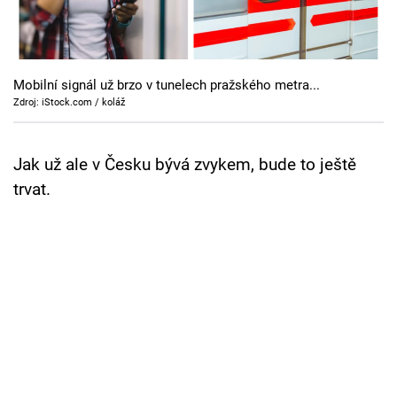
Cool Esport
Pořady
Mobilní signál už brzo v tunelech pražského metra...
TV Program
Zdroj: iStock.com / koláž
Sledujte prima+
Jak už ale v Česku bývá zvykem, bude to ještě
trvat.
Přihlášení
Sledujte nás