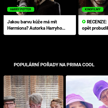
HARRY POTTER
KINOFILMY
Jakou barvu kůže má mít
RECENZE: Smrtelné zlo se
Hermiona? Autorka Harryho
opět probudi
Pottera přišla s ráznou
přichází s n
odpovědí
hororovou n
POPULÁRNÍ POŘADY NA PRIMA COOL