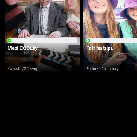
PŘEHRÁT
PŘEHRÁT
Mezi COOLky
Fotr na tripu
Komedie / Zábavný
Rodinný / Cestopisný