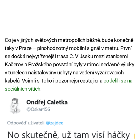
Co je v jiných světových metropolích běžné, bude konečně
taky v Praze – plnohodnotný mobilní signál v metru. První
se dočká nejvytíženější trasa C. V úseku mezi stanicemi
Kačerov a Pražského povstání byly v rámci nedávné výluky
v tunelech naistalovány úchyty na vedení vyzařovacích
kabelů. Všimli si toho i pozornější cestující a
podělili se na
sociálních sítích
.