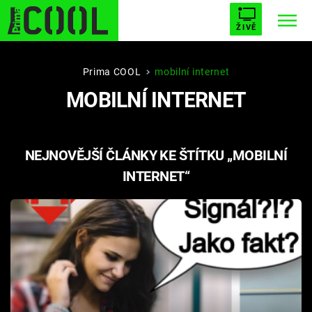
ŽIVĚ
STARHOUSE
BUFFY, PŘEMOŽITELKA UPÍRŮ
Trendy:
Prima COOL
mobilní internet
MOBILNÍ INTERNET
ESCAPE
PLNEJ KOTEL
AVENGERS 5
NEJNOVĚJŠÍ ČLÁNKY KE ŠTÍTKU „MOBILNÍ
INTERNET“
Témata
Filmy
Seriály
Hry