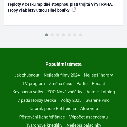
Teploty v Česku rapidně stoupnou, platí trojitá VÝSTRAHA.
Tropy však brzy utnou silné bouřky
Populární témata
Jak zhubnout
Nejlepší filmy 2024
Nejlepší horory
TV program
Změna času
Partie
Počasí
Kdy budou volby
ZOO Nové začátky
Auto – katalog
7 pádů Honzy Dědka
Volby 2025
Svařené víno
Tatarák podle Pohlreicha
Aloe vera
Pěstování lichořeřišnice
Výpočet ascendentu
Tvarohové knedlíky
Nejlepší palačinky