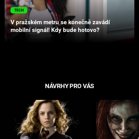
Cool Esport
TECH
Pořady
V pražském metru se konečně zavádí
mobilní signál! Kdy bude hotovo?
TV Program
Sledujte prima+
Přihlášení
NÁVRHY PRO VÁS
Sledujte nás