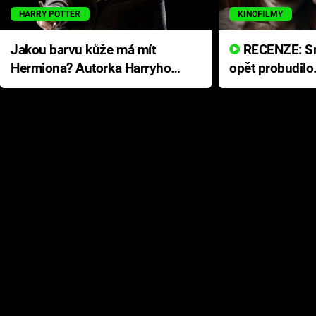
HARRY POTTER
KINOFILMY
Jakou barvu kůže má mít
RECENZE: Smrtelné zlo se
Hermiona? Autorka Harryho
opět probudilo
Pottera přišla s ráznou
přichází s neo
odpovědí
hororovou nab