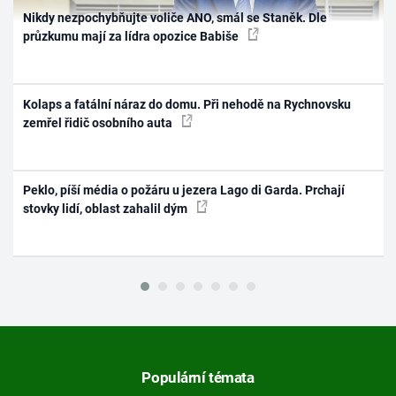
Nikdy nezpochybňujte voliče ANO, smál se Staněk. Dle
průzkumu mají za lídra opozice Babiše
Kolaps a fatální náraz do domu. Při nehodě na Rychnovsku
zemřel řidič osobního auta
Peklo, píší média o požáru u jezera Lago di Garda. Prchají
stovky lidí, oblast zahalil dým
Populární témata