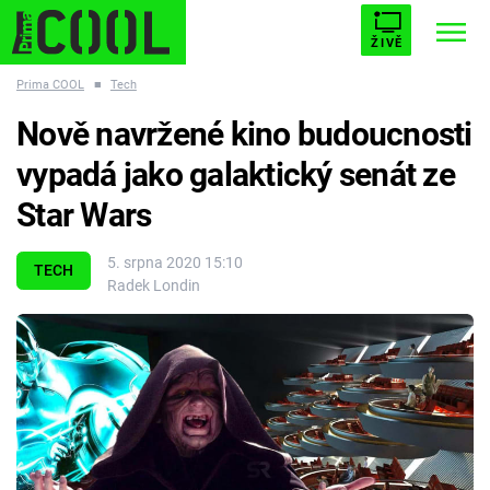
ŽIVĚ
Prima COOL
■
Tech
STARHOUSE
BUFFY, PŘEMOŽITELKA UPÍRŮ
Trendy:
Nově navržené kino budoucnosti
ESCAPE
PLNEJ KOTEL
AVENGERS 5
vypadá jako galaktický senát ze
Star Wars
5. srpna 2020 15:10
TECH
Radek Londin
Témata
Filmy
Seriály
Hry