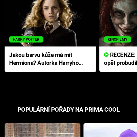
HARRY POTTER
KINOFILMY
Jakou barvu kůže má mít
RECENZE: Smrtelné zlo se
Hermiona? Autorka Harryho
opět probudi
Pottera přišla s ráznou
přichází s n
odpovědí
hororovou n
POPULÁRNÍ POŘADY NA PRIMA COOL