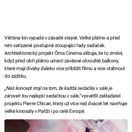
Většina kin vypadá v zásadě stejně. Velké plátno a před
ním seřazené postupně stoupající řady sedaček.
Architektonický projekt Ōma Cinema slibuje, že to změní,
když před obří plátno umístí závěsné okrouhlé balkony,
které mají diváky daleko více přiblížit filmu a více vtáhnout
do zážitku.
„Náš koncept stojí na tom, že každá sedačka v sále je
zároveň tou nejlepší sedačkou v sále,
“vysvětlil zakladatel
projektu Pierre Chican, který už více než dvacet let navrhuje
velké kinosály v Paříži i po celé Evropě.