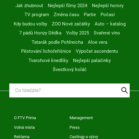
Jak zhubnout
Nejlepší filmy 2024
Nejlepší horory
TV program
Změna času
Partie
Počasí
Kdy budou volby
ZOO Nové začátky
Auto – katalog
7 pádů Honzy Dědka
Volby 2025
Svařené víno
Tatarák podle Pohlreicha
Aloe vera
Pěstování lichořeřišnice
Výpočet ascendentu
Tvarohové knedlíky
Nejlepší palačinky
Švestkový koláč
O FTV Prima
Management
Volná místa
Press
Reklama
Castingy a výzvy