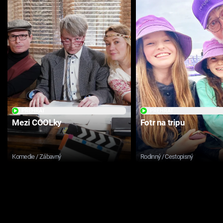
PŘEHRÁT
PŘEHRÁT
Mezi COOLky
Fotr na tripu
Komedie / Zábavný
Rodinný / Cestopisný