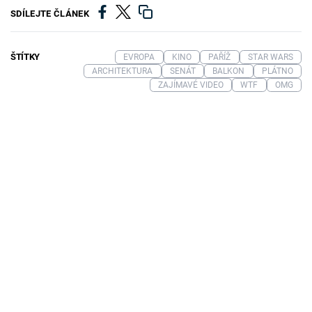
SDÍLEJTE ČLÁNEK
ŠTÍTKY
EVROPA
KINO
PAŘÍŽ
STAR WARS
ARCHITEKTURA
SENÁT
BALKON
PLÁTNO
ZAJÍMAVÉ VIDEO
WTF
OMG