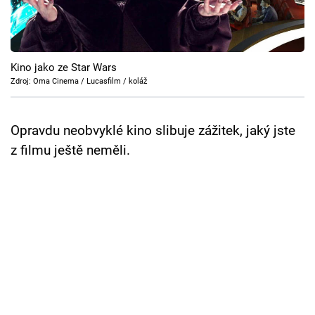
Cool Esport
Pořady
Kino jako ze Star Wars
TV Program
Zdroj: Oma Cinema / Lucasfilm / koláž
Sledujte prima+
Opravdu neobvyklé kino slibuje zážitek, jaký jste
z filmu ještě neměli.
Přihlášení
Sledujte nás