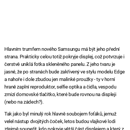
Hlavním trumfem nového Samsungu má být jeho přední
strana. Prakticky celou totiž pokryje displej, což potvrzuje i
čerstvě uniklá fotka skleněného panelu. Z jeho tvaru je
jasné, že po stranách bude zakřivený ve stylu modelu Edge
a nahoře i dole zbudou jen malinké proužky - ty v horní
hraně zaplní reproduktor, selfie optika a čidla, vespodu
zmizí domovské tlačítko, které bude rovnou na displeji
(nebo na zádech?).
Tak jako byl minulý rok hlavně soubojem foťáků, jemuž
velel nástup dvojitých čoček, letos budou vlajkové lodi
zřejmě soupeřit, kdo pokryje větší část displejem a který z