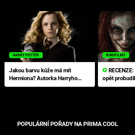
HARRY POTTER
KINOFILMY
Jakou barvu kůže má mít
RECENZE: Smrtelné zlo se
Hermiona? Autorka Harryho
opět probudi
Pottera přišla s ráznou
přichází s n
odpovědí
hororovou n
POPULÁRNÍ POŘADY NA PRIMA COOL