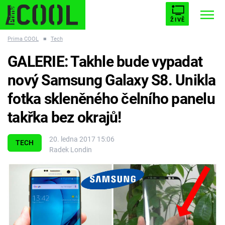
ŽIVĚ
Prima COOL
■
Tech
STARHOUSE
BUFFY, PŘEMOŽITELKA UPÍRŮ
Trendy:
GALERIE: Takhle bude vypadat
ESCAPE
PLNEJ KOTEL
AVENGERS 5
nový Samsung Galaxy S8. Unikla
fotka skleněného čelního panelu
takřka bez okrajů!
Témata
20. ledna 2017 15:06
TECH
Radek Londin
Filmy
Seriály
Hry