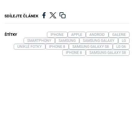
SDÍLEJTE ČLÁNEK
ŠTÍTKY
IPHONE
APPLE
ANDROID
GALERIE
SMARTPHONY
SAMSUNG
SAMSUNG GALAXY
LG
UNIKLÉ FOTKY
IPHONE 8
SAMSUNG GALAXY S8
LG G6
IPHONE 8
SAMSUNG GALAXY S8