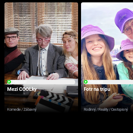
PŘEHRÁT
PŘEHRÁT
Mezi COOLky
Fotr na tripu
Komedie / Zábavný
Rodinný / Reality / Cestopisný