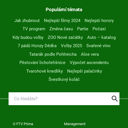
Populární témata
Jak zhubnout
Nejlepší filmy 2024
Nejlepší horory
TV program
Změna času
Partie
Počasí
Kdy budou volby
ZOO Nové začátky
Auto – katalog
7 pádů Honzy Dědka
Volby 2025
Svařené víno
Tatarák podle Pohlreicha
Aloe vera
Pěstování lichořeřišnice
Výpočet ascendentu
Tvarohové knedlíky
Nejlepší palačinky
Švestkový koláč
O FTV Prima
Management