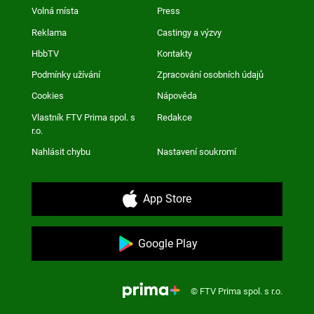
Volná místa
Press
Reklama
Castingy a výzvy
HbbTV
Kontakty
Podmínky užívání
Zpracování osobních údajů
Cookies
Nápověda
Vlastník FTV Prima spol. s
Redakce
r.o.
Nahlásit chybu
Nastavení soukromí
App Store
Google Play
© FTV Prima spol. s r.o.