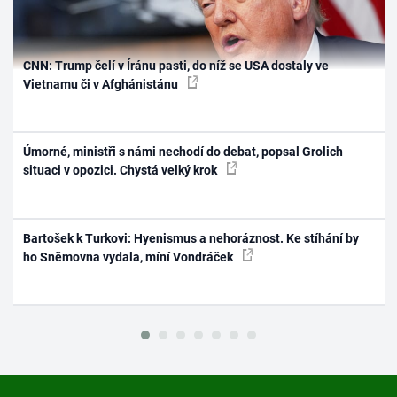
CNN: Trump čelí v Íránu pasti, do níž se USA dostaly ve
Vietnamu či v Afghánistánu
Úmorné, ministři s námi nechodí do debat, popsal Grolich
situaci v opozici. Chystá velký krok
Bartošek k Turkovi: Hyenismus a nehoráznost. Ke stíhání by
ho Sněmovna vydala, míní Vondráček