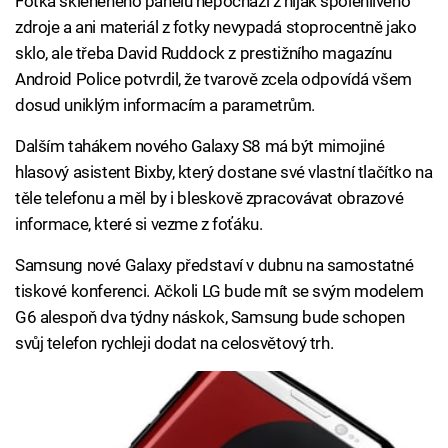
Fotka skleněného panelu nepochází z nijak spolehlivého
zdroje a ani materiál z fotky nevypadá stoprocentně jako
sklo, ale třeba David Ruddock z prestižního magazínu
Android Police potvrdil, že tvarově zcela odpovídá všem
dosud uniklým informacím a parametrům.
Dalším tahákem nového Galaxy S8 má být mimojiné
hlasový asistent Bixby, který dostane své vlastní tlačítko na
těle telefonu a měl by i bleskově zpracovávat obrazové
informace, které si vezme z foťáku.
Samsung nové Galaxy představí v dubnu na samostatné
tiskové konferenci. Ačkoli LG bude mít se svým modelem
G6 alespoň dva týdny náskok, Samsung bude schopen
svůj telefon rychleji dodat na celosvětový trh.