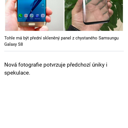
Cool Esport
Pořady
TV Program
Tohle má být přední skleněný panel z chystaného Samsungu
Galaxy S8
Sledujte prima+
Nová fotografie potvrzuje předchozí úniky i
Přihlášení
spekulace.
Sledujte nás