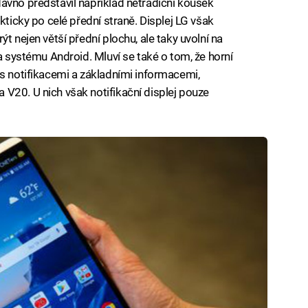
ávno představil například netradiční kousek
kticky po celé přední straně. Displej LG však
t nejen větší přední plochu, ale taky uvolní na
ka systému Android. Mluví se také o tom, že horní
 s notifikacemi a základními informacemi,
V20. U nich však notifikační displej pouze