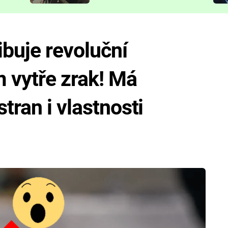
představit
ibuje revoluční
m vytře zrak! Má
tran i vlastnosti