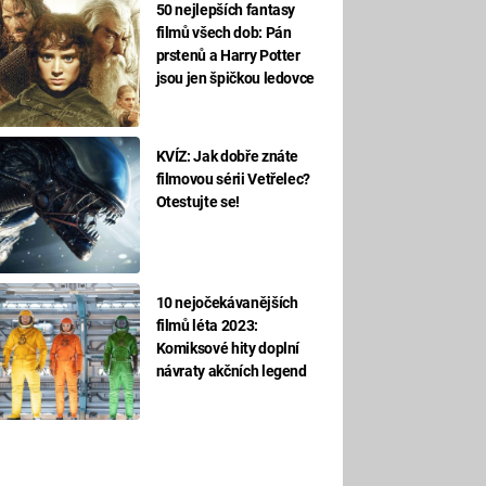
50 nejlepších fantasy
filmů všech dob: Pán
prstenů a Harry Potter
jsou jen špičkou ledovce
KVÍZ: Jak dobře znáte
filmovou sérii Vetřelec?
Otestujte se!
10 nejočekávanějších
filmů léta 2023:
Komiksové hity doplní
návraty akčních legend