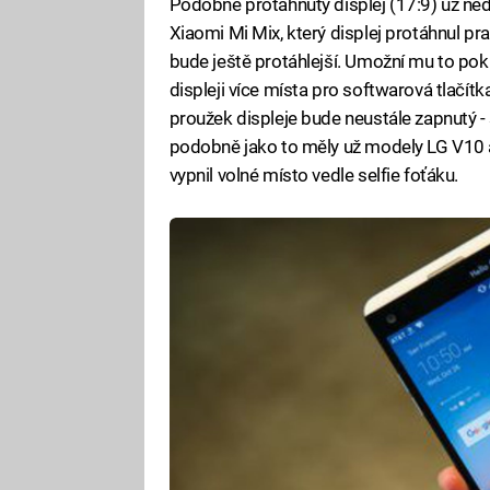
Podobně protáhnutý displej (17:9) už ned
Xiaomi Mi Mix, který displej protáhnul pra
bude ještě protáhlejší. Umožní mu to pokrý
displeji více místa pro softwarová tlačít
proužek displeje bude neustále zapnutý -
podobně jako to měly už modely LG V10 a 
vypnil volné místo vedle selfie foťáku.