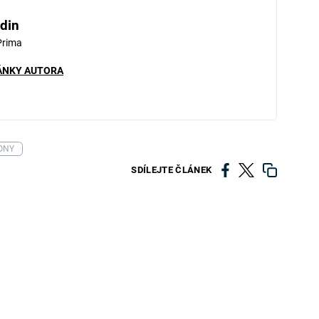
din
Prima
ÁNKY AUTORA
ONY
SDÍLEJTE ČLÁNEK