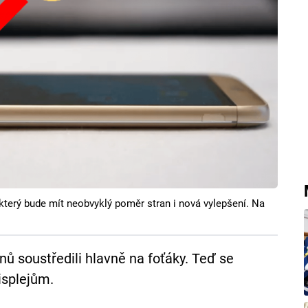
 který bude mít neobvyklý poměr stran i nová vylepšení. Na
nů soustředili hlavně na foťáky. Teď se
isplejům.