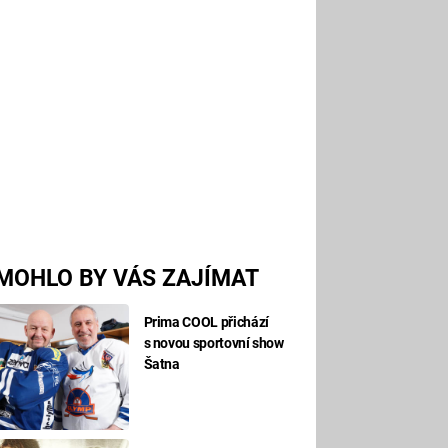
MOHLO BY VÁS ZAJÍMAT
Prima COOL přichází
s novou sportovní show
Šatna