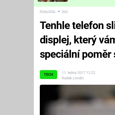
Které děsivé pecky vám
nejvíc zvednou tep?
Prima COOL
■
Tech
Tenhle telefon sl
displej, který vá
speciální poměr s
11. ledna 2017 12:22
TECH
Radek Londin