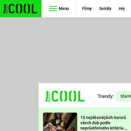
Menu
Filmy
Seriály
Hry
Seriály
Filmy
SIMPSONOVI
STAR WARS
HVĚZDNÁ
AVENGERS
BRÁNA
RYCHLE A
TEORIE
ZBĚSILE 10
Trendy:
VELKÉHO
Star
PREDÁTOR
TŘESKU
10 nejděsivějších hororů
FUTURAMA
všech dob podle
neprůstřelného kritéria.