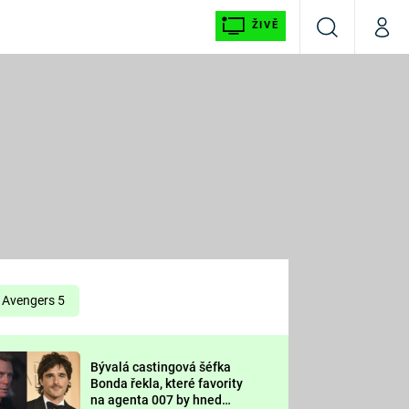
ŽIVĚ
Vyhledávání
Můj p
Prima+
É
CNN Prima NEWS
E
Prima FRESH
ŠÍ
Prima LIVING
E
Prima Ženy
Avengers 5
Prima LAJK
Bývalá castingová šéfka
OOL
Bonda řekla, které favority
Sledujte nás
na agenta 007 by hned