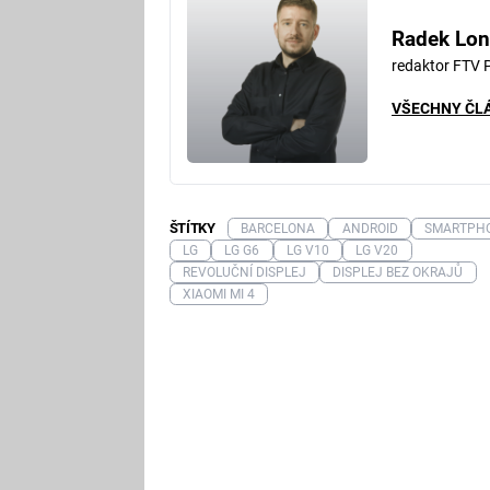
Radek Lon
redaktor FTV 
VŠECHNY ČL
ŠTÍTKY
BARCELONA
ANDROID
SMARTPH
LG
LG G6
LG V10
LG V20
REVOLUČNÍ DISPLEJ
DISPLEJ BEZ OKRAJŮ
XIAOMI MI 4