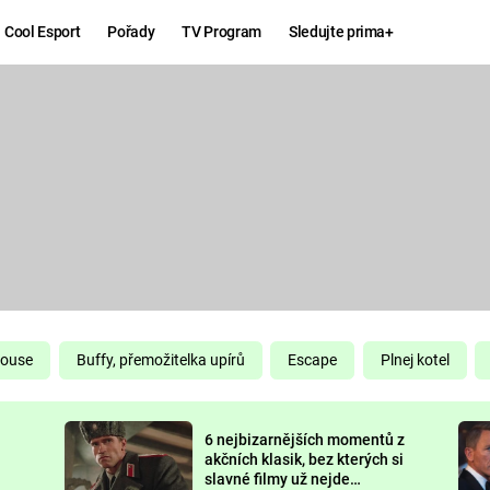
Cool Esport
Pořady
TV Program
Sledujte prima+
Hry
Zábava
MAFIA
ZÁBAVN
GALERI
GTA 6
NEJLEP
KINGDOM
KOMEDI
COME:
DELIVERANCE
CHUCK
House
Buffy, přemožitelka upírů
Escape
Plnej kotel
NORRIS
ESPORT
6 nejbizarnějších momentů z
DEADP
akčních klasik, bez kterých si
slavné filmy už nejde