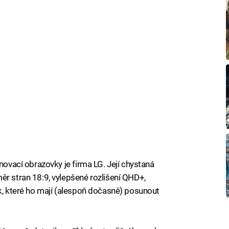
inovací obrazovky je firma LG. Její chystaná
ěr stran 18:9, vylepšené rozlišení QHD+,
ek, které ho mají (alespoň dočasně) posunout