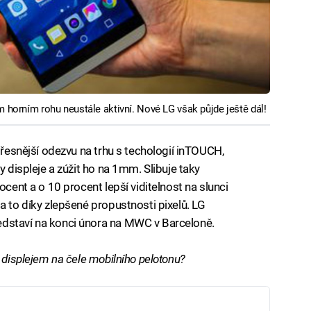
m horním rohu neustále aktivní. Nové LG však půjde ještě dál!
jpřesnější odezvu na trhu s techologií inTOUCH,
y displeje a zúžit ho na 1mm. Slibuje taky
ocent a o 10 procent lepší viditelnost na slunci
a to díky zlepšené propustnosti pixelů. LG
edstaví na konci února na MWC v Barceloně.
m displejem na čele mobilního pelotonu?