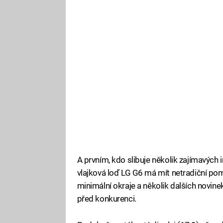
A prvním, kdo slibuje několik zajímavých 
vlajková loď LG G6 má mít netradiční pom
minimální okraje a několik dalších novin
před konkurenci.