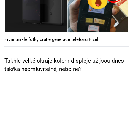
Cool Esport
Pořady
TV Program
První uniklé fotky druhé generace telefonu Pixel
Sledujte prima+
Takhle velké okraje kolem displeje už jsou dnes
Přihlášení
takřka neomluvitelné, nebo ne?
Sledujte nás