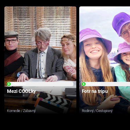
PŘEHRÁT
PŘEHRÁT
Mezi COOLky
Fotr na tripu
Komedie / Zábavný
Rodinný / Cestopisný