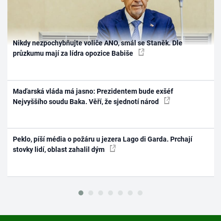
Nikdy nezpochybňujte voliče ANO, smál se Staněk. Dle
průzkumu mají za lídra opozice Babiše
Maďarská vláda má jasno: Prezidentem bude exšéf
Nejvyššího soudu Baka. Věří, že sjednotí národ
Peklo, píší média o požáru u jezera Lago di Garda. Prchají
stovky lidí, oblast zahalil dým