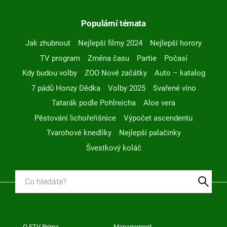
Populární témata
Jak zhubnout
Nejlepší filmy 2024
Nejlepší horory
TV program
Změna času
Partie
Počasí
Kdy budou volby
ZOO Nové začátky
Auto – katalog
7 pádů Honzy Dědka
Volby 2025
Svařené víno
Tatarák podle Pohlreicha
Aloe vera
Pěstování lichořeřišnice
Výpočet ascendentu
Tvarohové knedlíky
Nejlepší palačinky
Švestkový koláč
O FTV Prima
Management