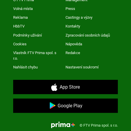
Volná místa
Press
Reklama
Castingy a výzvy
HbbTV
Kontakty
Podmínky užívání
Zpracování osobních údajů
Cookies
Nápověda
Vlastník FTV Prima spol. s
Redakce
r.o.
Nahlásit chybu
Nastavení soukromí
App Store
Google Play
© FTV Prima spol. s r.o.