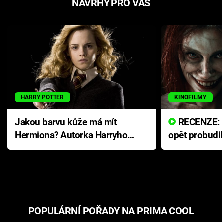
NÁVRHY PRO VÁS
HARRY POTTER
KINOFILMY
Jakou barvu kůže má mít
RECENZE: Smrtelné zlo se
Hermiona? Autorka Harryho
opět probudi
Pottera přišla s ráznou
přichází s n
odpovědí
hororovou n
POPULÁRNÍ POŘADY NA PRIMA COOL