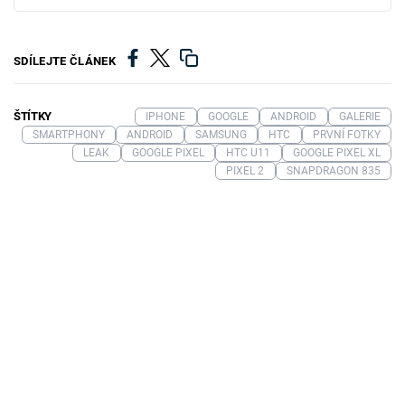
SDÍLEJTE ČLÁNEK
ŠTÍTKY
IPHONE
GOOGLE
ANDROID
GALERIE
SMARTPHONY
ANDROID
SAMSUNG
HTC
PRVNÍ FOTKY
LEAK
GOOGLE PIXEL
HTC U11
GOOGLE PIXEL XL
PIXEL 2
SNAPDRAGON 835