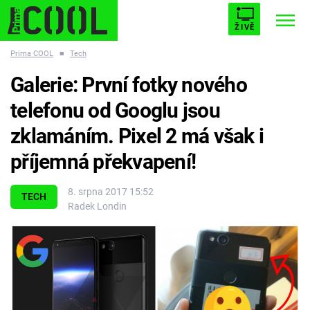
ŽIVĚ
Prima COOL
■
Tech
STARHOUSE
BUFFY, PŘEMOŽITELKA UPÍRŮ
Trendy:
Galerie: První fotky nového
ESCAPE
PLNEJ KOTEL
AVENGERS 5
telefonu od Googlu jsou
zklamáním. Pixel 2 má však i
příjemná překvapení!
Témata
8. srpna 2017 15:52
TECH
Radek Londin
Filmy
Seriály
Hry