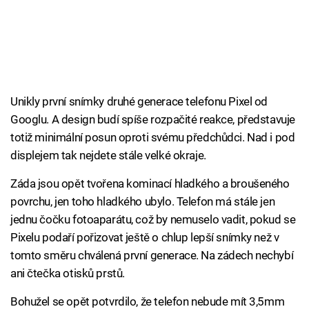
Unikly první snímky druhé generace telefonu Pixel od
Googlu. A design budí spíše rozpačité reakce, představuje
totiž minimální posun oproti svému předchůdci. Nad i pod
displejem tak nejdete stále velké okraje.
Záda jsou opět tvořena kominací hladkého a broušeného
povrchu, jen toho hladkého ubylo. Telefon má stále jen
jednu čočku fotoaparátu, což by nemuselo vadit, pokud se
Pixelu podaří pořizovat ještě o chlup lepší snímky než v
tomto směru chválená první generace. Na zádech nechybí
ani čtečka otisků prstů.
Bohužel se opět potvrdilo, že telefon nebude mít 3,5mm