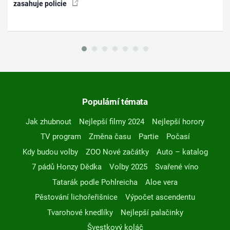
zasahuje policie
Populární témata
Jak zhubnout
Nejlepší filmy 2024
Nejlepší horory
TV program
Změna času
Partie
Počasí
Kdy budou volby
ZOO Nové začátky
Auto – katalog
7 pádů Honzy Dědka
Volby 2025
Svařené víno
Tatarák podle Pohlreicha
Aloe vera
Pěstování lichořeřišnice
Výpočet ascendentu
Tvarohové knedlíky
Nejlepší palačinky
Švestkový koláč