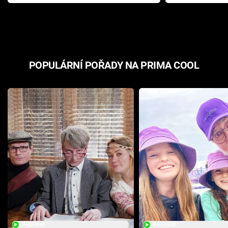
Pottera přišla s ráznou
přichází s n
odpovědí
hororovou n
POPULÁRNÍ POŘADY NA PRIMA COOL
PŘEHRÁT
PŘEHRÁT