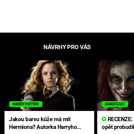
NÁVRHY PRO VÁS
HARRY POTTER
KINOFILMY
Jakou barvu kůže má mít
RECENZE: Smrtelné zlo se
Hermiona? Autorka Harryho
opět probudi