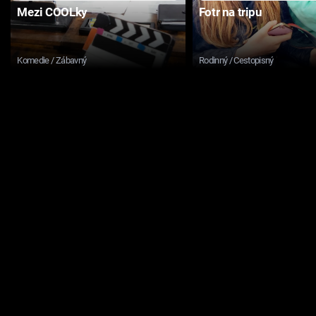
Mezi COOLky
Fotr na tripu
Komedie / Zábavný
Rodinný / Cestopisný