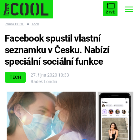
ŽIVĚ
Prima COOL
■
Tech
STARHOUSE
BUFFY, PŘEMOŽITELKA UPÍRŮ
Trendy:
Facebook spustil vlastní
ESCAPE
PLNEJ KOTEL
AVENGERS 5
seznamku v Česku. Nabízí
speciální sociální funkce
27. října 2020 10:33
TECH
Radek Londin
Témata
Filmy
Seriály
Hry