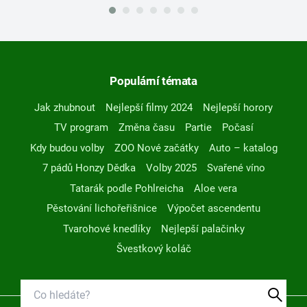
Populární témata
Jak zhubnout
Nejlepší filmy 2024
Nejlepší horory
TV program
Změna času
Partie
Počasí
Kdy budou volby
ZOO Nové začátky
Auto – katalog
7 pádů Honzy Dědka
Volby 2025
Svařené víno
Tatarák podle Pohlreicha
Aloe vera
Pěstování lichořeřišnice
Výpočet ascendentu
Tvarohové knedlíky
Nejlepší palačinky
Švestkový koláč