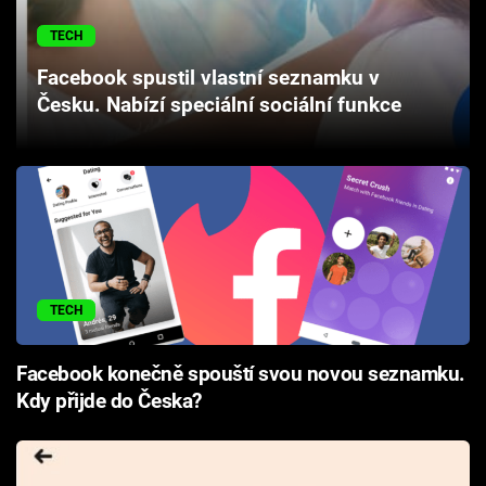
Cool Esport
TECH
Pořady
Facebook spustil vlastní seznamku v
Česku. Nabízí speciální sociální funkce
TV Program
Sledujte prima+
Přihlášení
TECH
Sledujte nás
Facebook konečně spouští svou novou seznamku.
Kdy přijde do Česka?