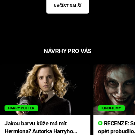
NAČÍST DALŠÍ
NÁVRHY PRO VÁS
HARRY POTTER
KINOFILMY
Jakou barvu kůže má mít
RECENZE: Smrtelné zlo se
Hermiona? Autorka Harryho
opět probudilo