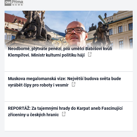
Neodborné, plýtváte penězi, píší umělci Babišovi kvůli
Klempířovi. Ministr kulturní politiku hájí
Muskova megalomanská vize: Největší budova světa bude
vyrábět čipy pro roboty i vesmír
REPORTÁŽ: Za tajemnými hrady do Karpat aneb Fascinující
zříceniny u českých hranic