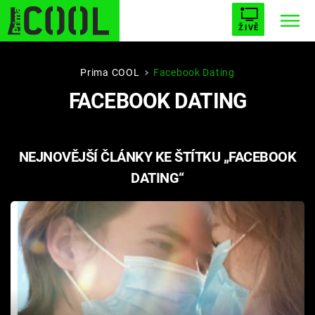
ŽIVĚ
STARHOUSE
BUFFY, PŘEMOŽITELKA UPÍRŮ
Trendy:
Prima COOL
Facebook Dating
FACEBOOK DATING
ESCAPE
PLNEJ KOTEL
AVENGERS 5
NEJNOVĚJŠÍ ČLÁNKY KE ŠTÍTKU „FACEBOOK
DATING“
Témata
Filmy
Seriály
Hry