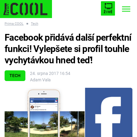
ŽIVĚ
Prima COOL
■
Tech
STARHOUSE
BUFFY, PŘEMOŽITELKA UPÍRŮ
Trendy:
Facebook přidává další perfektní
ESCAPE
PLNEJ KOTEL
AVENGERS 5
funkci! Vylepšete si profil touhle
vychytávkou hned teď!
24. srpna 2017 16:54
TECH
Adam Vala
Témata
Filmy
Seriály
Hry