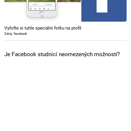
Cool Esport
Pořady
Vyfoťte si tuhle speciální fotku na profil
TV Program
Zdroj: facebook
Sledujte prima+
Je Facebook studnicí neomezených možností?
Přihlášení
Sledujte nás