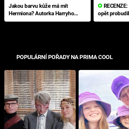
Jakou barvu kůže má mít
RECENZE: Smrtelné zlo se
Hermiona? Autorka Harryho
opět probudi
Pottera přišla s ráznou
přichází s n
odpovědí
hororovou n
POPULÁRNÍ POŘADY NA PRIMA COOL