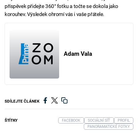
příspěvek přidejte 360° fotku a točte se dokola jako
korouhev. Výsledek ohromí vás i vaše přátele.
Adam Vala
SDÍLEJTE ČLÁNEK
ŠTÍTKY
FACEBOOK
SOCIÁLNÍ SÍŤ
PROFIL
PANORAMATICKÉ FOTKY