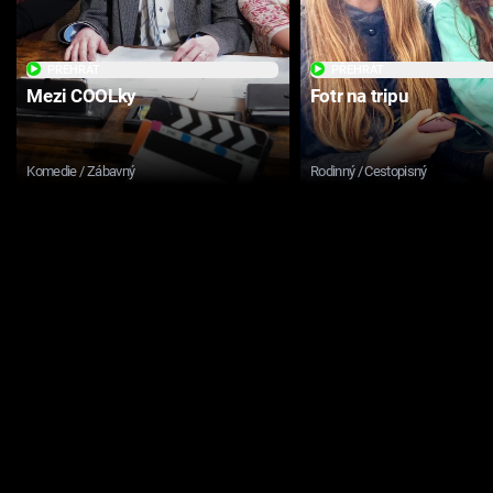
PŘEHRÁT
PŘEHRÁT
Mezi COOLky
Fotr na tripu
Komedie / Zábavný
Rodinný / Cestopisný