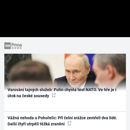
Varování tajných služeb: Putin chystá test NATO. Ve hře je i
útok na české sousedy
Vážná nehoda u Pohořelic: Při čelní srážce zemřeli dva lidé.
Další čtyři utrpěli těžká zranění