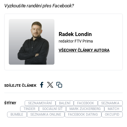
Vyzkoušíte randění přes Facebook?
Radek Londin
redaktor FTV Prima
VŠECHNY ČLÁNKY AUTORA
SDÍLEJTE ČLÁNEK
ŠTÍTKY
SEZNAMOVÁNÍ
BALENÍ
FACEBOOK
SEZNAMKA
TINDER
SOCIÁLNÍ SÍŤ
MARK ZUCKERBERG
MATCH
BUMBLE
SEZNAMKA ONLINE
FACEBOOK DATING
OKCUPID