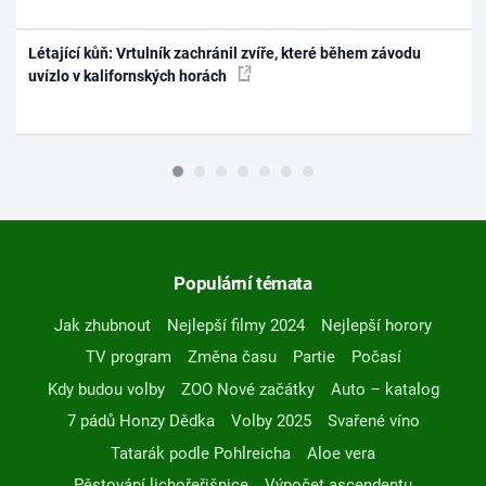
Létající kůň: Vrtulník zachránil zvíře, které během závodu
uvízlo v kalifornských horách
Populární témata
Jak zhubnout
Nejlepší filmy 2024
Nejlepší horory
TV program
Změna času
Partie
Počasí
Kdy budou volby
ZOO Nové začátky
Auto – katalog
7 pádů Honzy Dědka
Volby 2025
Svařené víno
Tatarák podle Pohlreicha
Aloe vera
Pěstování lichořeřišnice
Výpočet ascendentu