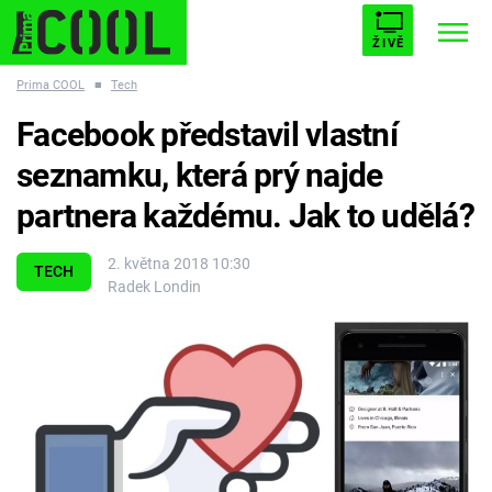
ŽIVĚ
Prima COOL
■
Tech
STARHOUSE
BUFFY, PŘEMOŽITELKA UPÍRŮ
Trendy:
Facebook představil vlastní
ESCAPE
PLNEJ KOTEL
AVENGERS 5
seznamku, která prý najde
partnera každému. Jak to udělá?
2. května 2018 10:30
TECH
Radek Londin
Témata
Filmy
Seriály
Hry