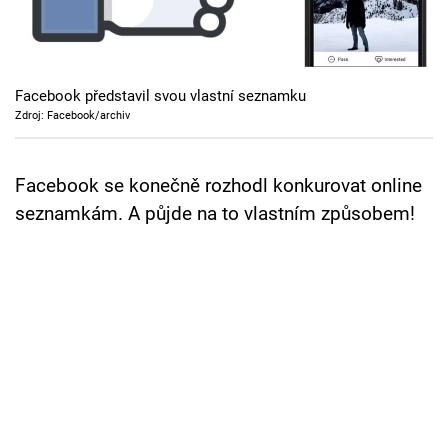
Cool Esport
Pořady
Facebook představil svou vlastní seznamku
TV Program
Zdroj: Facebook/archiv
Sledujte prima+
Facebook se konečně rozhodl konkurovat online
seznamkám. A půjde na to vlastním způsobem!
Přihlášení
Sledujte nás