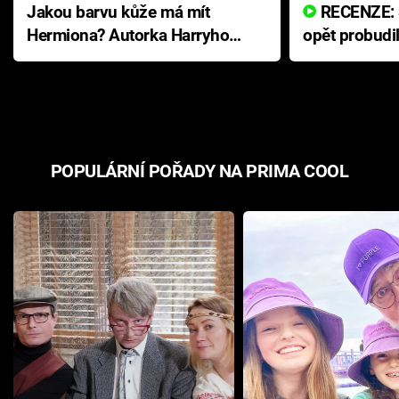
Jakou barvu kůže má mít
RECENZE: Smrtelné zlo se
Hermiona? Autorka Harryho
opět probudi
Pottera přišla s ráznou
přichází s n
odpovědí
hororovou n
POPULÁRNÍ POŘADY NA PRIMA COOL