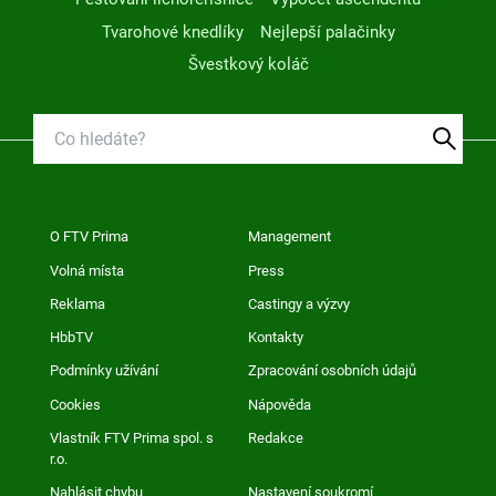
Tvarohové knedlíky
Nejlepší palačinky
Švestkový koláč
O FTV Prima
Management
Volná místa
Press
Reklama
Castingy a výzvy
HbbTV
Kontakty
Podmínky užívání
Zpracování osobních údajů
Cookies
Nápověda
Vlastník FTV Prima spol. s
Redakce
r.o.
Nahlásit chybu
Nastavení soukromí