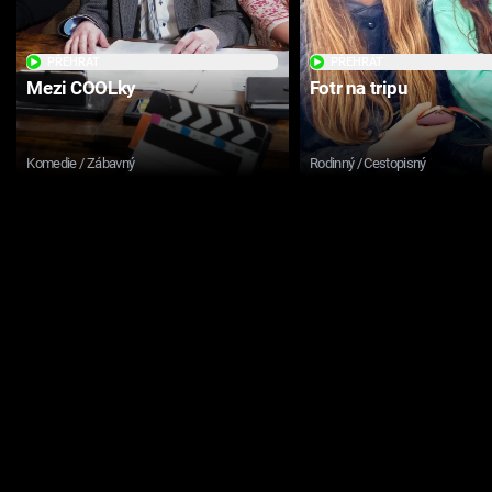
PŘEHRÁT
PŘEHRÁT
Mezi COOLky
Fotr na tripu
Komedie / Zábavný
Rodinný / Cestopisný