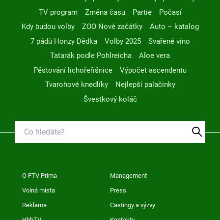
TV program
Změna času
Partie
Počasí
Kdy budou volby
ZOO Nové začátky
Auto – katalog
7 pádů Honzy Dědka
Volby 2025
Svařené víno
Tatarák podle Pohlreicha
Aloe vera
Pěstování lichořeřišnice
Výpočet ascendentu
Tvarohové knedlíky
Nejlepší palačinky
Švestkový koláč
O FTV Prima
Management
Volná místa
Press
Reklama
Castingy a výzvy
HbbTV
Kontakty