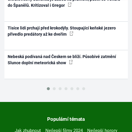
do Španělů. Kritizoval i Gregor
Tisíce lidí prchají před krokodýly. Stoupající keňské jezero
přivedlo predátory až ke dveřím
Nebeská podívaná nad Českem se blíží. Působivé zatmění
Slunce doplní meteorická show
Populární témata
Jak zhubnout
Nejlepší filmy 2024
Nejlepší horory