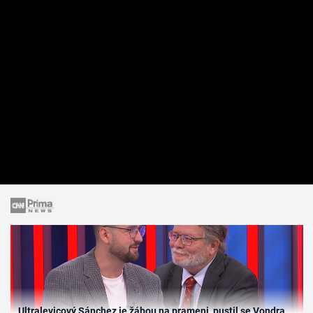
Ultralevicový Sánchez je žábou na prameni, pustil se Vondra