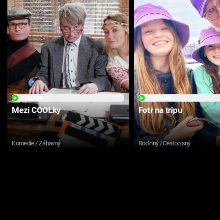
PŘEHRÁT
PŘEHRÁT
Mezi COOLky
Fotr na tripu
Komedie / Zábavný
Rodinný / Cestopisný