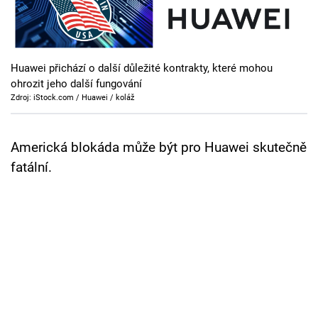
Cool Esport
Pořady
Huawei přichází o další důležité kontrakty, které mohou
TV Program
ohrozit jeho další fungování
Zdroj: iStock.com / Huawei / koláž
Sledujte prima+
Americká blokáda může být pro Huawei skutečně
Přihlášení
fatální.
Sledujte nás