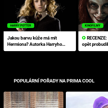
HARRY POTTER
KINOFILMY
Jakou barvu kůže má mít
RECENZE: Smrtelné zlo se
Hermiona? Autorka Harryho
opět probudi
Pottera přišla s ráznou
přichází s n
odpovědí
hororovou n
POPULÁRNÍ POŘADY NA PRIMA COOL