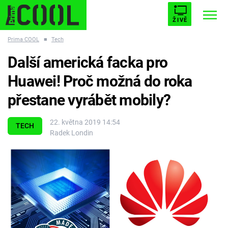
ŽIVĚ
Prima COOL
■
Tech
STARHOUSE
BUFFY, PŘEMOŽITELKA UPÍRŮ
Trendy:
Další americká facka pro
ESCAPE
PLNEJ KOTEL
AVENGERS 5
Huawei! Proč možná do roka
přestane vyrábět mobily?
22. května 2019 14:54
TECH
Radek Londin
Témata
Filmy
Seriály
Hry