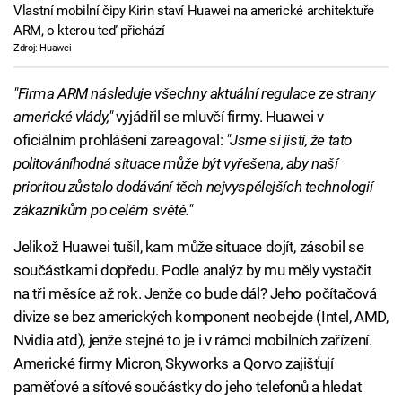
Vlastní mobilní čipy Kirin staví Huawei na americké architektuře
ARM, o kterou teď přichází
Zdroj: Huawei
"Firma ARM následuje všechny aktuální regulace ze strany
americké vlády,"
vyjádřil se mluvčí firmy. Huawei v
oficiálním prohlášení zareagoval:
"Jsme si jistí, že tato
politováníhodná situace může být vyřešena, aby naší
prioritou zůstalo dodávání těch nejvyspělejších technologií
zákazníkům po celém světě."
Jelikož Huawei tušil, kam může situace dojít, zásobil se
součástkami dopředu. Podle analýz by mu měly vystačit
na tři měsíce až rok. Jenže co bude dál? Jeho počítačová
divize se bez amerických komponent neobejde (Intel, AMD,
Nvidia atd), jenže stejné to je i v rámci mobilních zařízení.
Americké firmy Micron, Skyworks a Qorvo zajišťují
paměťové a síťové součástky do jeho telefonů a hledat