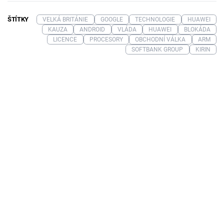
ŠTÍTKY
VELKÁ BRITÁNIE
GOOGLE
TECHNOLOGIE
HUAWEI
KAUZA
ANDROID
VLÁDA
HUAWEI
BLOKÁDA
LICENCE
PROCESORY
OBCHODNÍ VÁLKA
ARM
SOFTBANK GROUP
KIRIN