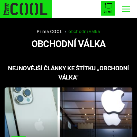
ŽIVĚ
STARHOUSE
BUFFY, PŘEMOŽITELKA UPÍRŮ
Trendy:
Prima COOL
obchodní válka
OBCHODNÍ VÁLKA
ESCAPE
PLNEJ KOTEL
AVENGERS 5
NEJNOVĚJŠÍ ČLÁNKY KE ŠTÍTKU „OBCHODNÍ
VÁLKA“
Témata
Filmy
Seriály
Hry