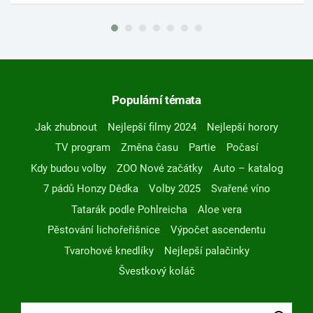
Populární témata
Jak zhubnout
Nejlepší filmy 2024
Nejlepší horory
TV program
Změna času
Partie
Počasí
Kdy budou volby
ZOO Nové začátky
Auto – katalog
7 pádů Honzy Dědka
Volby 2025
Svařené víno
Tatarák podle Pohlreicha
Aloe vera
Pěstování lichořeřišnice
Výpočet ascendentu
Tvarohové knedlíky
Nejlepší palačinky
Švestkový koláč