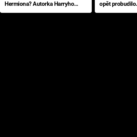
Hermiona? Autorka Harryho
opět probudilo
Pottera přišla s ráznou
přichází s neo
odpovědí
hororovou nab