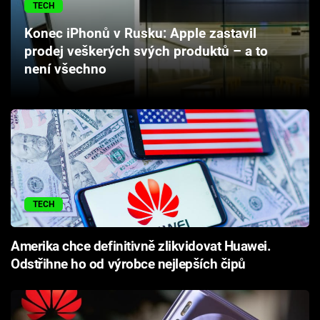
TECH
Cool Esport
Konec iPhonů v Rusku: Apple zastavil
Pořady
prodej veškerých svých produktů – a to
není všechno
TV Program
Sledujte prima+
Přihlášení
TECH
Sledujte nás
Amerika chce definitivně zlikvidovat Huawei.
Odstřihne ho od výrobce nejlepších čipů