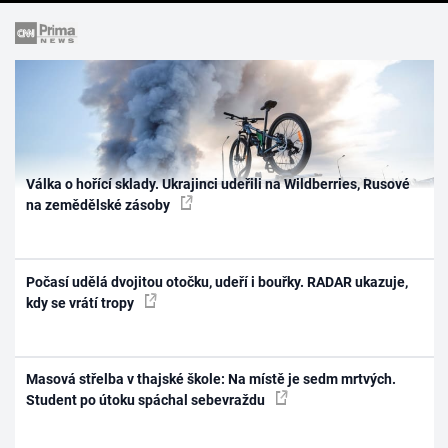
Válka o hořící sklady. Ukrajinci udeřili na Wildberries, Rusové
na zemědělské zásoby
Počasí udělá dvojitou otočku, udeří i bouřky. RADAR ukazuje,
kdy se vrátí tropy
Masová střelba v thajské škole: Na místě je sedm mrtvých.
Student po útoku spáchal sebevraždu