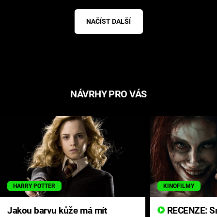
NAČÍST DALŠÍ
NÁVRHY PRO VÁS
HARRY POTTER
KINOFILMY
Jakou barvu kůže má mít
RECENZE: Smrtelné zlo se