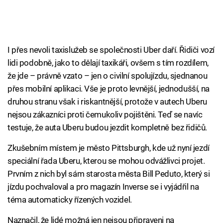
I přes nevoli taxislužeb se společnosti Uber daří. Řidiči vozí
lidi podobně, jako to dělají taxikáři, ovšem s tím rozdílem,
že jde – právně vzato – jen o civilní spolujízdu, sjednanou
přes mobilní aplikaci. Vše je proto levnější, jednodušší, na
druhou stranu však i riskantnější, protože v autech Uberu
nejsou zákazníci proti čemukoliv pojištěni. Teď se navíc
testuje, že auta Uberu budou jezdit kompletně bez řidičů.
Zkušebním místem je město Pittsburgh, kde už nyní jezdí
speciální řada Uberu, kterou se mohou odvážlivci projet.
Prvním z nich byl sám starosta města Bill Peduto, který si
jízdu pochvaloval a pro magazín Inverse se i vyjádřil na
téma automaticky řízených vozidel.
Naznačil, že lidé možná jen nejsou připraveni na