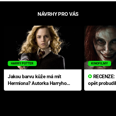
NÁVRHY PRO VÁS
HARRY POTTER
KINOFILMY
Jakou barvu kůže má mít
RECENZE: Smrtelné zlo se
Hermiona? Autorka Harryho
opět probudi
Pottera přišla s ráznou
přichází s n
odpovědí
hororovou n