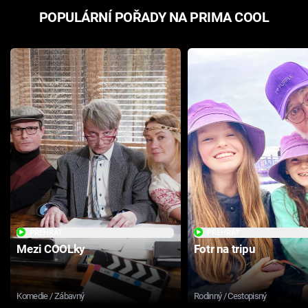
POPULÁRNÍ POŘADY NA PRIMA COOL
PŘEHRÁT
PŘEHRÁT
Mezi COOLky
Fotr na tripu
Komedie / Zábavný
Rodinný / Cestopisný