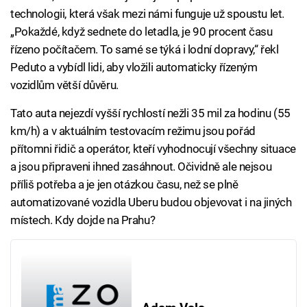
technologii, která však mezi námi funguje už spoustu let.
„Pokaždé, když sednete do letadla, je 90 procent času
řízeno počítačem. To samé se týká i lodní dopravy,“ řekl
Peduto a vybídl lidi, aby vložili automaticky řízeným
vozidlům větší důvěru.
Tato auta nejezdí vyšší rychlostí nežli 35 mil za hodinu (55
km/h) a v aktuálním testovacím režimu jsou pořád
přítomni řidič a operátor, kteří vyhodnocují všechny situace
a jsou připraveni ihned zasáhnout. Očividně ale nejsou
příliš potřeba a je jen otázkou času, než se plně
automatizované vozidla Uberu budou objevovat i na jiných
místech. Kdy dojde na Prahu?