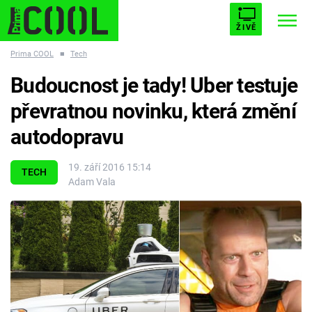
ŽIVĚ
Prima COOL
■
Tech
STARHOUSE
BUFFY, PŘEMOŽITELKA UPÍRŮ
Trendy:
Budoucnost je tady! Uber testuje
ESCAPE
PLNEJ KOTEL
AVENGERS 5
převratnou novinku, která změní
autodopravu
19. září 2016 15:14
TECH
Adam Vala
Témata
Filmy
Seriály
Hry