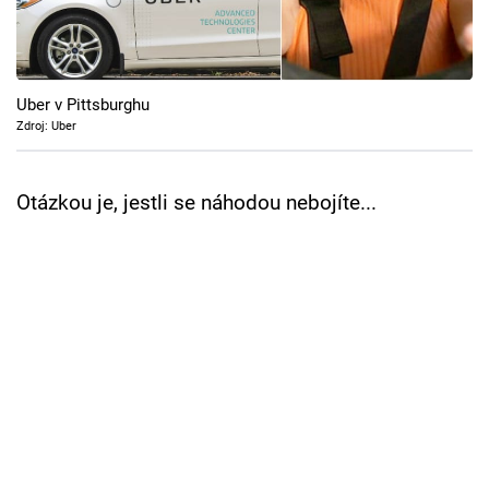
Cool Esport
Pořady
Uber v Pittsburghu
TV Program
Zdroj: Uber
Sledujte prima+
Otázkou je, jestli se náhodou nebojíte...
Přihlášení
Sledujte nás