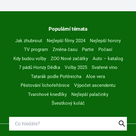
Populární témata
Jak zhubnout
Nejlepší filmy 2024
Nejlepší horory
TV program
Změna času
Partie
Počasí
Kdy budou volby
ZOO Nové začátky
Auto – katalog
7 pádů Honzy Dědka
Volby 2025
Svařené víno
Tatarák podle Pohlreicha
Aloe vera
Pěstování lichořeřišnice
Výpočet ascendentu
Tvarohové knedlíky
Nejlepší palačinky
Švestkový koláč