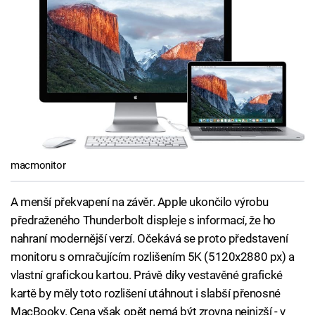
macmonitor
A menší překvapení na závěr. Apple ukončilo výrobu
předraženého Thunderbolt displeje s informací, že ho
nahraní modernější verzí. Očekává se proto představení
monitoru s omračujícím rozlišením 5K (5120x2880 px) a
vlastní grafickou kartou. Právě díky vestavěné grafické
kartě by měly toto rozlišení utáhnout i slabší přenosné
MacBooky. Cena však opět nemá být zrovna nejnizší - v