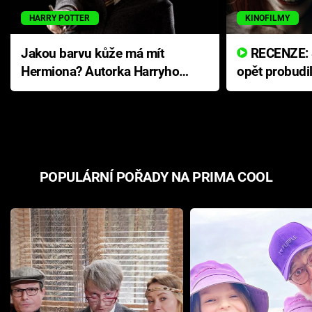
HARRY POTTER
KINOFILMY
Jakou barvu kůže má mít
RECENZE: Smrtelné zlo se
Hermiona? Autorka Harryho
opět probudi
Pottera přišla s ráznou
přichází s n
odpovědí
hororovou n
POPULÁRNÍ POŘADY NA PRIMA COOL