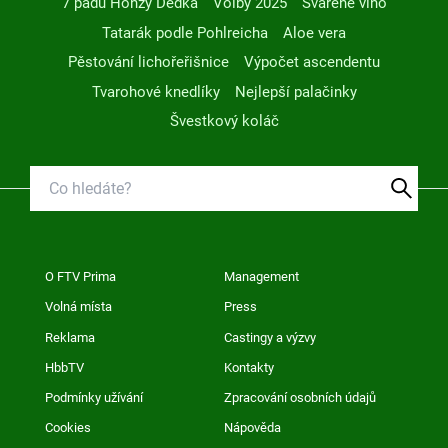
7 pádů Honzy Dědka
Volby 2025
Svařené víno
Tatarák podle Pohlreicha
Aloe vera
Pěstování lichořeřišnice
Výpočet ascendentu
Tvarohové knedlíky
Nejlepší palačinky
Švestkový koláč
O FTV Prima
Management
Volná místa
Press
Reklama
Castingy a výzvy
HbbTV
Kontakty
Podmínky užívání
Zpracování osobních údajů
Cookies
Nápověda