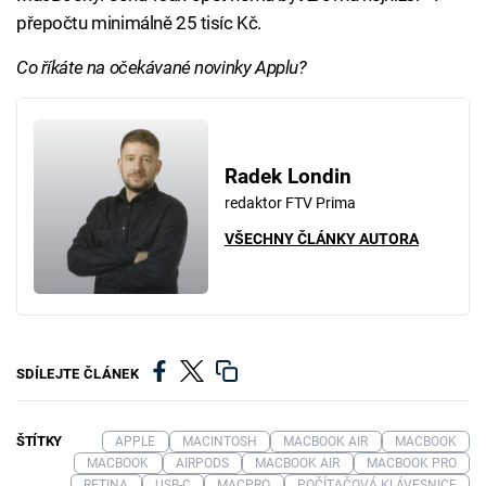
přepočtu minimálně 25 tisíc Kč.
Co říkáte na očekávané novinky Applu?
Radek Londin
redaktor FTV Prima
VŠECHNY ČLÁNKY AUTORA
SDÍLEJTE ČLÁNEK
ŠTÍTKY
APPLE
MACINTOSH
MACBOOK AIR
MACBOOK
MACBOOK
AIRPODS
MACBOOK AIR
MACBOOK PRO
RETINA
USB-C
MACPRO
POČÍTAČOVÁ KLÁVESNICE