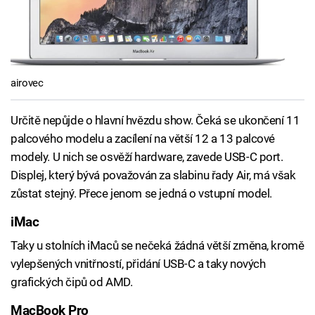
airovec
Určitě nepůjde o hlavní hvězdu show. Čeká se ukončení 11
palcového modelu a zacílení na větší 12 a 13 palcové
modely. U nich se osvěží hardware, zavede USB-C port.
Displej, který bývá považován za slabinu řady Air, má však
zůstat stejný. Přece jenom se jedná o vstupní model.
iMac
Taky u stolních iMaců se nečeká žádná větší změna, kromě
vylepšených vnitřností, přidání USB-C a taky nových
grafických čipů od AMD.
MacBook Pro