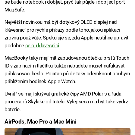
se bude notebook i dobíjet, pryč tak půjde i dobíjecí port
MagSafe.
Největší novinkou má být dotykový OLED displej nad
klávesnicí pro rychlé přikazy podle toho, jakou aplikaci
zrovna používáte. Spekuluje se, zda Apple nestihne upravit
podobně
celou klávesnici
.
MacBooky taky mají mít zabudovanou čtečku prstů Touch
ID v zapínacím tlačítku, takže nebudete muset naťukávat
přihlašovací heslo. Počítač půjde taky odemknout pouhým
přiblížením hodinek Apple Watch.
Uvnitř se mají skrývat grafické čipy AMD Polaris a řada
procesorů Skylake od Intelu. Vylepšena má být také výdrž
baterie.
AirPods, Mac Pro a Mac Mini