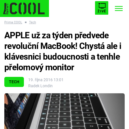
ŽIVĚ
Prima COOL
■
Tech
STARHOUSE
BUFFY, PŘEMOŽITELKA UPÍRŮ
Trendy:
APPLE už za týden předvede
ESCAPE
PLNEJ KOTEL
AVENGERS 5
revoluční MacBook! Chystá ale i
klávesnici budoucnosti a tenhle
přelomový monitor
Témata
19. října 2016 13:01
TECH
Radek Londin
Filmy
Seriály
Hry