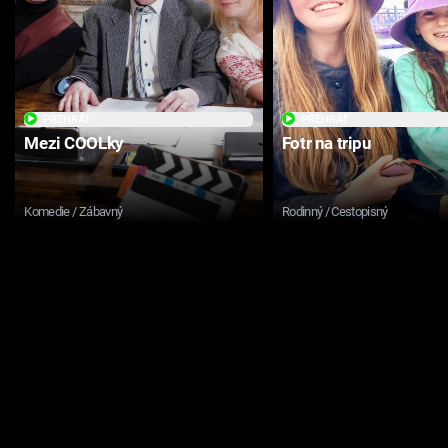
PŘEHRÁT
PŘEHRÁT
Mezi COOLky
Fotr na tripu
Komedie / Zábavný
Rodinný / Cestopisný