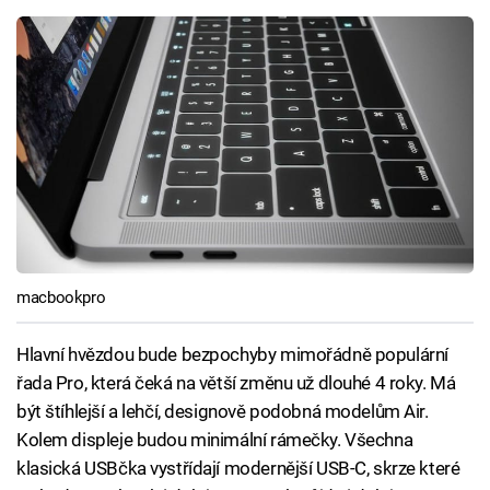
macbookpro
Hlavní hvězdou bude bezpochyby mimořádně populární
řada Pro, která čeká na větší změnu už dlouhé 4 roky. Má
být štíhlejší a lehčí, designově podobná modelům Air.
Kolem displeje budou minimální rámečky. Všechna
klasická USBčka vystřídají modernější USB-C, skrze které