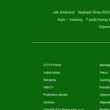
Jak zhubnout
Nejlepší filmy 2024
Auto – katalog
7 pádů Honzy 
Výpoče
O FTV Prima
Manag
Volná místa
Press
Reklama
Casting
HbbTV
Kontak
Podmínky užívání
Zpraco
Cookies
Nápov
Vlastník FTV Prima spol. s r.o.
Redak