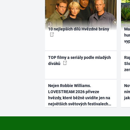
10 nejlepších dílů Hvězdné brány
Ma
hum
vy
TOP filmy a seriály podle mladých
Rap
diváků
Slo
ze
Nejen Robbie Williams.
No
LOVESTREAM 2026 přiveze
ním
hvězdy, které běžně uvidíte jen na
ja
největších světových festivalech