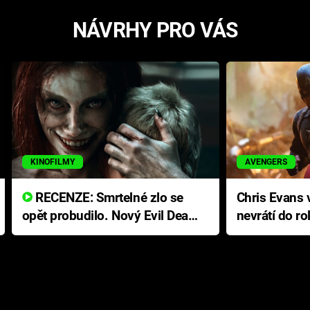
NÁVRHY PRO VÁS
KINOFILMY
AVENGERS
RECENZE: Smrtelné zlo se
Chris Evans v
opět probudilo. Nový Evil Dead
nevrátí do ro
přichází s neodolatelnou
Ameriky
hororovou nabídkou