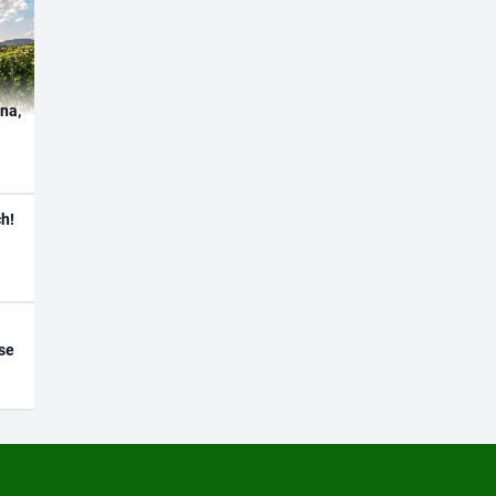
ína,
h!
se