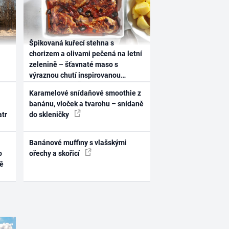
Špikovaná kuřecí stehna s
chorizem a olivami pečená na letní
zelenině – šťavnaté maso s
výraznou chutí inspirovanou
Španělskem
Karamelové snídaňové smoothie z
banánu, vloček a tvarohu – snídaně
atr
do skleničky
Banánové muffiny s vlašskými
o
ořechy a skořicí
ně