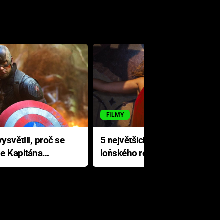
FILMY
ysvětlil, proč se
5 největších propadáků
le Kapitána
loňského roku: Disney na
jediné katastrofě prodělal 200
milionů dolarů