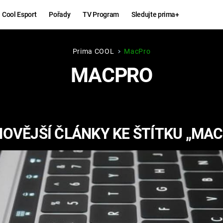
Cool Esport
Pořady
TV Program
Sledujte prima+
Prima COOL
MacPro
Hry
Zábava
MACPRO
MAFIA
ZÁBAVN
GALERI
GTA 6
NEJLEP
OVĚJŠÍ ČLÁNKY KE ŠTÍTKU „MA
KINGDOM
KOMEDI
COME:
DELIVERANCE
CHUCK
NORRIS
ESPORT
DEADP