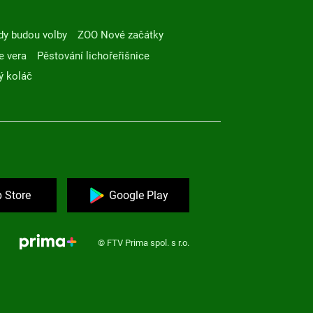
dy budou volby
ZOO Nové začátky
e vera
Pěstování lichořeřišnice
ý koláč
 Store
Google Play
© FTV Prima spol. s r.o.