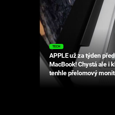
TECH
APPLE už za týden před
MacBook! Chystá ale i k
tenhle přelomový monit