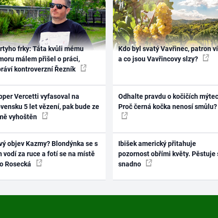
rtyho frky: Táta kvůli mému
Kdo byl svatý Vavřinec, patron v
oru málem přišel o práci,
a co jsou Vavřincovy slzy?
práví kontroverzní Řezník
per Vercetti vyfasoval na
Odhalte pravdu o kočičích mýtec
vensku 5 let vězení, pak bude ze
Proč černá kočka nenosí smůlu?
mě vyhoštěn
vý objev Kazmy? Blondýnka se s
Ibišek americký přitahuje
 vodí za ruce a fotí se na místě
pozornost obřími květy. Pěstuje 
ko Rosecká
snadno