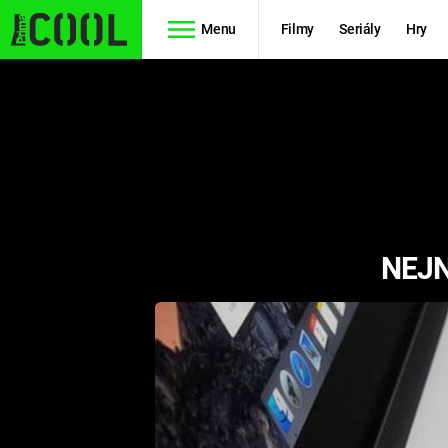
Menu
Filmy
Seriály
Hry
Seriály
Filmy
SIMPSONOVI
STAR WARS
HVĚZDNÁ
AVENGERS
BRÁNA
NEJN
RYCHLE A
TEORIE
ZBĚSILE 10
VELKÉHO
PREDÁTOR
TŘESKU
FUTURAMA