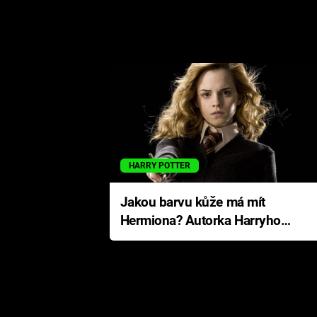
HARRY POTTER
Jakou barvu kůže má mít
Hermiona? Autorka Harryho
Pottera přišla s ráznou
odpovědí