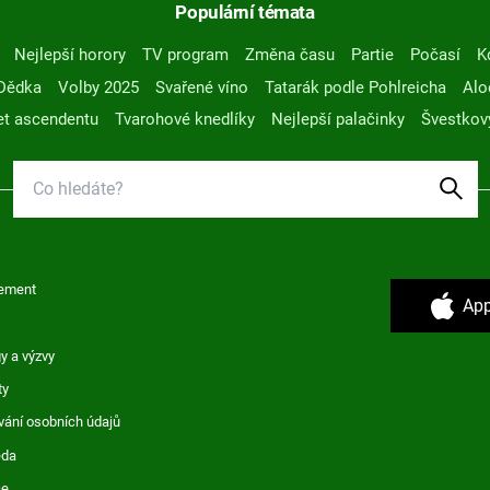
Populární témata
Nejlepší horory
TV program
Změna času
Partie
Počasí
K
Dědka
Volby 2025
Svařené víno
Tatarák podle Pohlreicha
Alo
t ascendentu
Tvarohové knedlíky
Nejlepší palačinky
Švestkov
ement
App
y a výzvy
ty
vání osobních údajů
ěda
ce