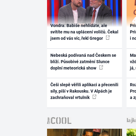
Vondra: Babiše nehlídáte, ale
Pri
svítíte mu na uplácení voličů. Čekal
Pri
jsem od vás víc, řekl Gregor
i n
Nebeská podívaná nad Českem se
Ma
blíží. Působivé zatmění Slunce
vž
doplní meteorická show
já,
Češi slepě věřili aplikaci a přecenili
Ro
síly, píší v Rakousku. V Alpách je
Pr
zachraňoval vrtulník
a 