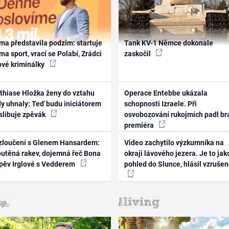
ma představila podzim: startuje
Tank KV-1 Němce dokonale
ma sport, vrací se Polabí, Zrádci
zaskočil
ové kriminálky
thiase Hložka ženy do vztahu
Operace Entebbe ukázala
dy uhnaly: Teď budu iniciátorem
schopnosti Izraele. Při
 slibuje zpěvák
osvobozování rukojmích padl br
premiéra
zloučení s Glenem Hansardem:
Video zachytilo výzkumníka na
outěná rakev, dojemná řeč Bona
okraji lávového jezera. Je to jak
zpěv Irglové s Vedderem
pohled do Slunce, hlásil vzruše