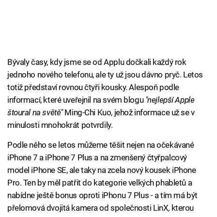
Bývaly časy, kdy jsme se od Applu dočkali každý rok
jednoho nového telefonu, ale ty už jsou dávno pryč. Letos
totiž představí rovnou čtyři kousky. Alespoň podle
informací, které uveřejnil na svém blogu
"nejlepší Apple
štoural na světě"
Ming-Chi Kuo, jehož informace už se v
minulosti mnohokrát potvrdily.
Podle něho se letos můžeme těšit nejen na očekávané
iPhone 7 a iPhone 7 Plus a na zmenšený čtyřpalcový
model iPhone SE, ale taky na zcela nový kousek iPhone
Pro. Ten by měl patřit do kategorie velkých phabletů a
nabídne ještě bonus oproti iPhonu 7 Plus - a tím má být
přelomová dvojitá kamera od společnosti LinX, kterou