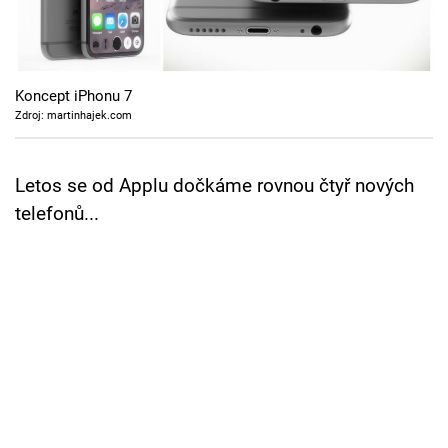
Cool Esport
Pořady
Koncept iPhonu 7
TV Program
Zdroj: martinhajek.com
Sledujte prima+
Letos se od Applu dočkáme rovnou čtyř nových
telefonů...
Přihlášení
Sledujte nás