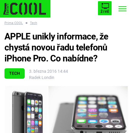
ŽIVĚ
Prima COOL
■
Tech
STARHOUSE
BUFFY, PŘEMOŽITELKA UPÍRŮ
Trendy:
APPLE unikly informace, že
ESCAPE
PLNEJ KOTEL
AVENGERS 5
chystá novou řadu telefonů
iPhone Pro. Co nabídne?
3. března 2016 14:44
TECH
Radek Londin
Témata
Filmy
Seriály
Hry