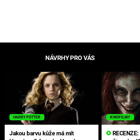
NÁVRHY PRO VÁS
HARRY POTTER
KINOFILMY
Jakou barvu kůže má mít
RECENZE: Smrtelné zlo se