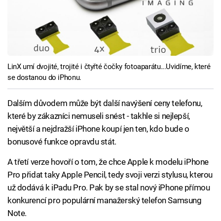
LinX umí dvojité, trojité i čtyřté čočky fotoaparátu...Uvidíme, které
se dostanou do iPhonu.
Dalším důvodem může být další navýšení ceny telefonu,
které by zákazníci nemuseli snést - takhle si nejlepší,
největší a nejdražší iPhone koupí jen ten, kdo bude o
bonusové funkce opravdu stát.
A třetí verze hovoří o tom, že chce Apple k modelu iPhone
Pro přidat taky Apple Pencil, tedy svoji verzi stylusu, kterou
už dodává k iPadu Pro. Pak by se stal nový iPhone přímou
konkurencí pro populární manažerský telefon Samsung
Note.