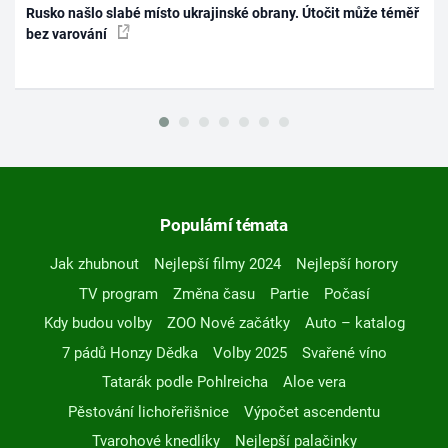
Rusko našlo slabé místo ukrajinské obrany. Útočit může téměř
bez varování
Populární témata
Jak zhubnout
Nejlepší filmy 2024
Nejlepší horory
TV program
Změna času
Partie
Počasí
Kdy budou volby
ZOO Nové začátky
Auto – katalog
7 pádů Honzy Dědka
Volby 2025
Svařené víno
Tatarák podle Pohlreicha
Aloe vera
Pěstování lichořeřišnice
Výpočet ascendentu
Tvarohové knedlíky
Nejlepší palačinky