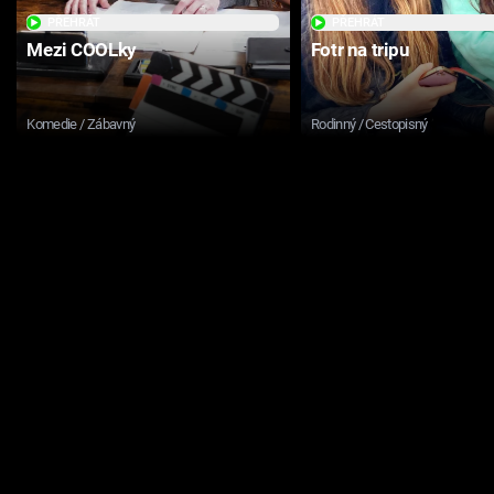
PŘEHRÁT
PŘEHRÁT
Mezi COOLky
Fotr na tripu
Komedie / Zábavný
Rodinný / Cestopisný