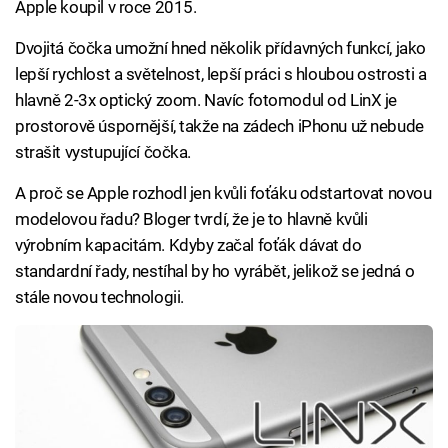
Apple koupil v roce 2015.
Dvojitá čočka umožní hned několik přídavných funkcí, jako
lepší rychlost a světelnost, lepší práci s hloubou ostrosti a
hlavně 2-3x optický zoom. Navíc fotomodul od LinX je
prostorově úspornější, takže na zádech iPhonu už nebude
strašit vystupující čočka.
A proč se Apple rozhodl jen kvůli foťáku odstartovat novou
modelovou řadu? Bloger tvrdí, že je to hlavně kvůli
výrobním kapacitám. Kdyby začal foťák dávat do
standardní řady, nestíhal by ho vyrábět, jelikož se jedná o
stále novou technologii.