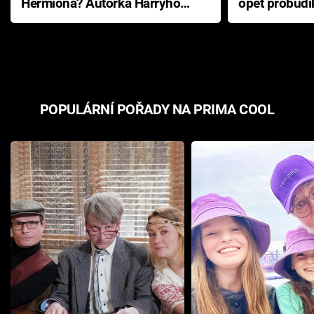
Hermiona? Autorka Harryho
opět probudi
Pottera přišla s ráznou
přichází s n
odpovědí
hororovou n
POPULÁRNÍ POŘADY NA PRIMA COOL