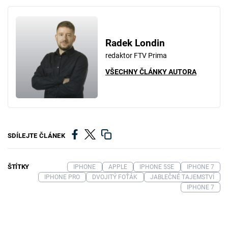
Radek Londin
redaktor FTV Prima
VŠECHNY ČLÁNKY AUTORA
SDÍLEJTE ČLÁNEK
ŠTÍTKY
IPHONE
APPLE
IPHONE 5SE
IPHONE 7
IPHONE PRO
DVOJITÝ FOŤÁK
JABLEČNÉ TAJEMSTVÍ
IPHONE 7