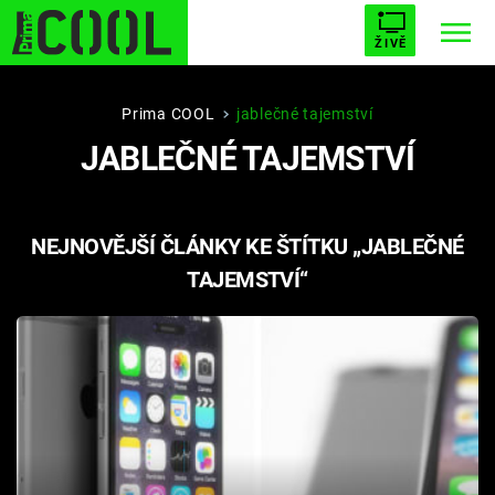
ŽIVĚ
STARHOUSE
BUFFY, PŘEMOŽITELKA UPÍRŮ
Trendy:
Prima COOL
jablečné tajemství
JABLEČNÉ TAJEMSTVÍ
ESCAPE
PLNEJ KOTEL
AVENGERS 5
NEJNOVĚJŠÍ ČLÁNKY KE ŠTÍTKU „JABLEČNÉ
TAJEMSTVÍ“
Témata
Filmy
Seriály
Hry