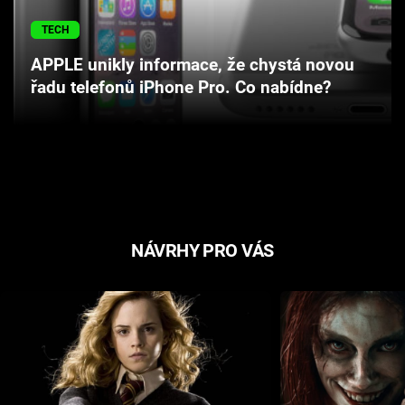
Cool Esport
TECH
Pořady
APPLE unikly informace, že chystá novou
řadu telefonů iPhone Pro. Co nabídne?
TV Program
Sledujte prima+
Přihlášení
NÁVRHY PRO VÁS
Sledujte nás