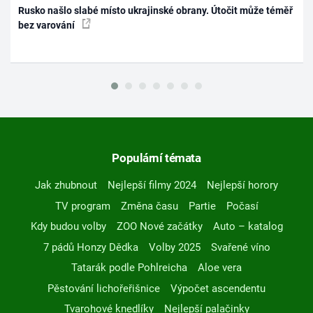
Rusko našlo slabé místo ukrajinské obrany. Útočit může téměř
bez varování
Populární témata
Jak zhubnout
Nejlepší filmy 2024
Nejlepší horory
TV program
Změna času
Partie
Počasí
Kdy budou volby
ZOO Nové začátky
Auto – katalog
7 pádů Honzy Dědka
Volby 2025
Svařené víno
Tatarák podle Pohlreicha
Aloe vera
Pěstování lichořeřišnice
Výpočet ascendentu
Tvarohové knedlíky
Nejlepší palačinky