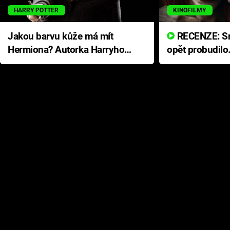
HARRY POTTER
KINOFILMY
Jakou barvu kůže má mít
RECENZE: Smrtelné zlo se
Hermiona? Autorka Harryho
opět probudilo
Pottera přišla s ráznou
přichází s neo
odpovědí
hororovou nab