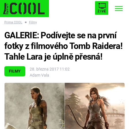
ŽIVĚ
Prima COOL
■
Filmy
STARHOUSE
BUFFY, PŘEMOŽITELKA UPÍRŮ
Trendy:
GALERIE: Podívejte se na první
ESCAPE
PLNEJ KOTEL
AVENGERS 5
fotky z filmového Tomb Raidera!
Tahle Lara je úplně přesná!
28. března 2017 11:02
FILMY
Adam Vala
Témata
Filmy
Seriály
Hry