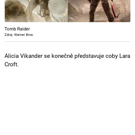
Cool Esport
Pořady
Tomb Raider
TV Program
Zdroj: Warner Bros.
Sledujte prima+
Alicia Vikander se konečně představuje coby Lara
Croft.
Přihlášení
Sledujte nás