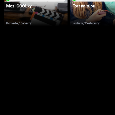
Mezi COOLky
Fotr na tripu
Komedie / Zábavný
Rodinný / Cestopisný