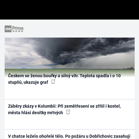
Českem se ženou bouřky a silný vítr. Teplota spadla i o 10
stupňů, ukazuje graf
Záběry zkázy v Kolumbii: Při zemětřesení se zřítil i kostel,
města hlásí desítky mrtvých
V chatce leželo ohořelé tělo. Po požáru u Dobřichovic zasahují