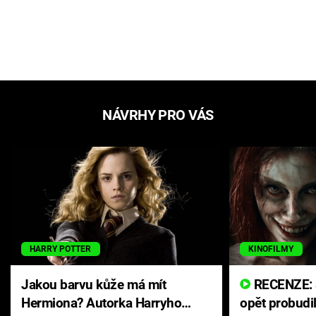
NÁVRHY PRO VÁS
HARRY POTTER
KINOFILMY
Jakou barvu kůže má mít
RECENZE: Smrtelné zlo se
Hermiona? Autorka Harryho
opět probudi