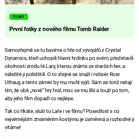
FILMY
První fotky z nového filmu Tomb Raider
Samozřejmě se tu bavíme o hře od vývojářů z Crystal
Dynamics, kteří uchopili hlavní hrdinku po svém, představili
okolnosti zrodu té Lary, kterou známe ze starších her, a
náležitě ji polidštili. O to stejné se snaží i režisér Roar
Uthaug a tento záměr by mu mohl vyjít. Sám se totiž netají
tím, že obě „nové“ hry hrál, moc se mu líbí a touží po tom,
aby jeho film dopadl co nejlépe.
Tak co říkáte, sluší to Laře i ve filmu? Posedlost s co
nejvěrnějším ztvárněním kostýmu je úsměvná a rozhodně ji
vítáme!