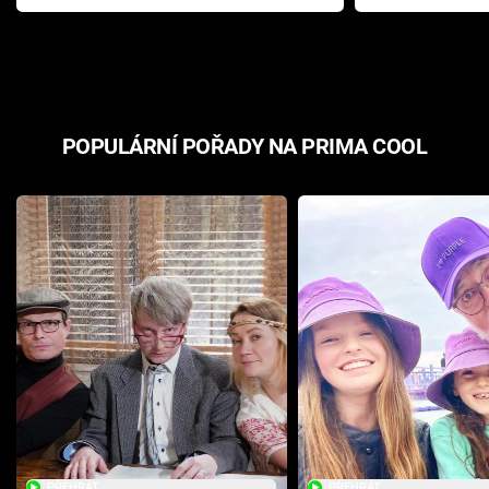
Pottera přišla s ráznou
přichází s n
odpovědí
hororovou n
POPULÁRNÍ POŘADY NA PRIMA COOL
PŘEHRÁT
PŘEHRÁT