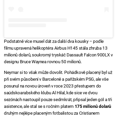
Podstatně více musel dát za další dva kousky – podle
filmu upravená helikoptéra Airbus H145 stála zhruba 13
milionů dolarů, soukromý tryskáč Dassault Falcon 900LX v
designu Bruce Waynea rovnou 50 milionů.
Neymar si to však může dovolit. Pohádkově placený byl už
při svém působení v Barceloně a pařížském PSG, ale vše
posunul na novou úroveň v roce 2023 přestupem do
saúdskoarabského klubu Al Hilal, kde sice ve dvou
sezónách nastoupil pouze sedmkrát, připsal jeden gól a tři
asistence, ale stal se s ročním platem
175 milionů dolarů
druhým nejlépe placeným fotbalistou za Cristianem