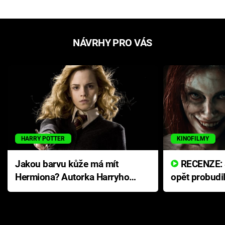
NÁVRHY PRO VÁS
HARRY POTTER
KINOFILMY
Jakou barvu kůže má mít
RECENZE: Smrtelné zlo se
Hermiona? Autorka Harryho
opět probudi
Pottera přišla s ráznou
přichází s n
odpovědí
hororovou n