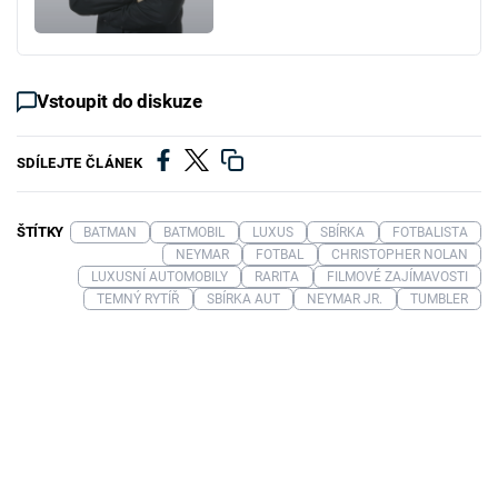
Vstoupit do diskuze
SDÍLEJTE ČLÁNEK
ŠTÍTKY
BATMAN
BATMOBIL
LUXUS
SBÍRKA
FOTBALISTA
NEYMAR
FOTBAL
CHRISTOPHER NOLAN
LUXUSNÍ AUTOMOBILY
RARITA
FILMOVÉ ZAJÍMAVOSTI
TEMNÝ RYTÍŘ
SBÍRKA AUT
NEYMAR JR.
TUMBLER