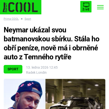
ŽIVĚ
Prima COOL
■
Sport
STARHOUSE
BUFFY, PŘEMOŽITELKA UPÍRŮ
Trendy:
Neymar ukázal svou
ESCAPE
PLNEJ KOTEL
AVENGERS 5
batmanovskou sbírku. Stála ho
obří peníze, nově má i obrněné
auto z Temného rytíře
Témata
13. ledna 2026 12:45
SPORT
Radek Londin
Filmy
Seriály
Hry