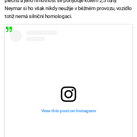
plechu a jeho hmotnost se pohybuje kolem 2,5 tuny.
Neymar si ho však nikdy neužije v běžném provozu, vozidlo
totiž nemá silniční homologaci.
View this post on Instagram