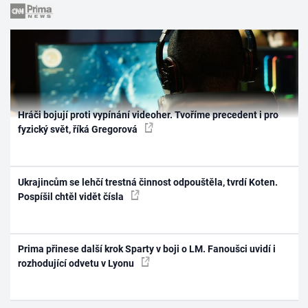
Hráči bojují proti vypínání videoher. Tvoříme precedent i pro
fyzický svět, říká Gregorová
Ukrajincům se lehčí trestná činnost odpouštěla, tvrdí Koten.
Pospíšil chtěl vidět čísla
Prima přinese další krok Sparty v boji o LM. Fanoušci uvidí i
rozhodující odvetu v Lyonu