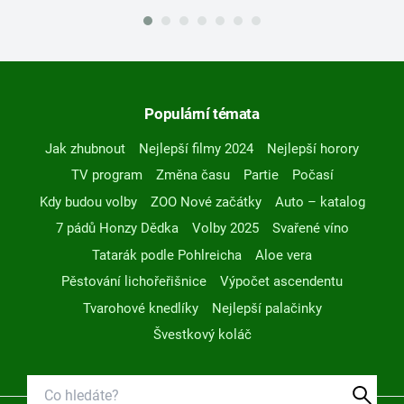
Populární témata
Jak zhubnout
Nejlepší filmy 2024
Nejlepší horory
TV program
Změna času
Partie
Počasí
Kdy budou volby
ZOO Nové začátky
Auto – katalog
7 pádů Honzy Dědka
Volby 2025
Svařené víno
Tatarák podle Pohlreicha
Aloe vera
Pěstování lichořeřišnice
Výpočet ascendentu
Tvarohové knedlíky
Nejlepší palačinky
Švestkový koláč