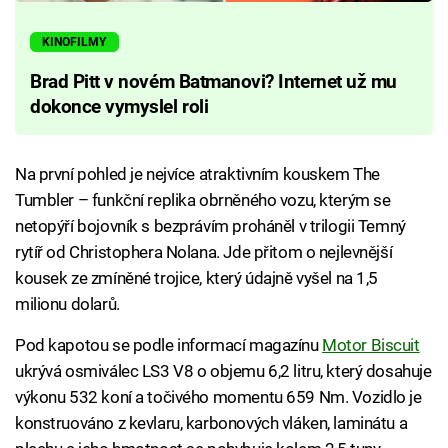
KINOFILMY
Brad Pitt v novém Batmanovi? Internet už mu
dokonce vymyslel roli
Na první pohled je nejvíce atraktivním kouskem The
Tumbler – funkční replika obrněného vozu, kterým se
netopýří bojovník s bezprávím proháněl v trilogii Temný
rytíř od Christophera Nolana. Jde přitom o nejlevnější
kousek ze zmíněné trojice, který údajně vyšel na 1,5
milionu dolarů.
Pod kapotou se podle informací magazínu
Motor Biscuit
ukrývá osmiválec LS3 V8 o objemu 6,2 litru, který dosahuje
výkonu 532 koní a točivého momentu 659 Nm. Vozidlo je
konstruováno z kevlaru, karbonových vláken, laminátu a