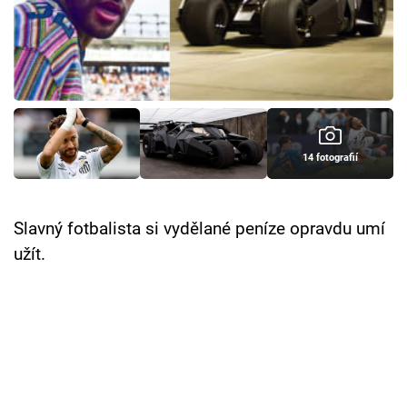
Cool Esport
Pořady
TV Program
Sledujte prima+
14 fotografií
Přihlášení
Slavný fotbalista si vydělané peníze opravdu umí
užít.
Sledujte nás