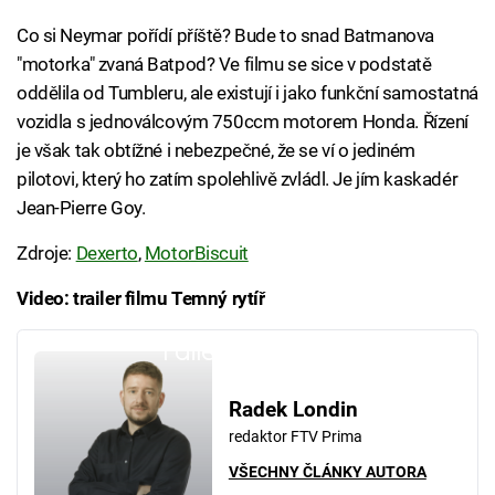
Co si Neymar pořídí příště? Bude to snad Batmanova
"motorka" zvaná Batpod? Ve filmu se sice v podstatě
oddělila od Tumbleru, ale existují i jako funkční samostatná
vozidla s jednoválcovým 750ccm motorem Honda. Řízení
je však tak obtížné i nebezpečné, že se ví o jediném
pilotovi, který ho zatím spolehlivě zvládl. Je jím kaskadér
Jean-Pierre Goy.
Zdroje:
Dexerto
,
MotorBiscuit
Video: trailer filmu Temný rytíř
Failed to fetch
Radek Londin
redaktor FTV Prima
VŠECHNY ČLÁNKY AUTORA