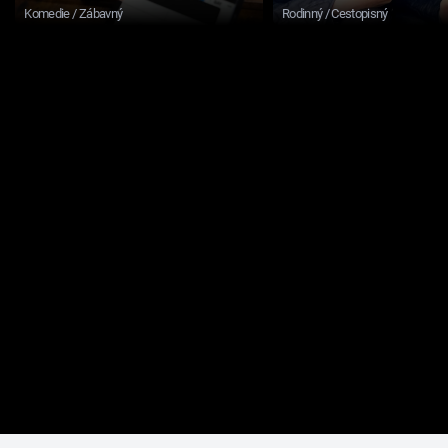
Komedie / Zábavný
Rodinný / Cestopisný