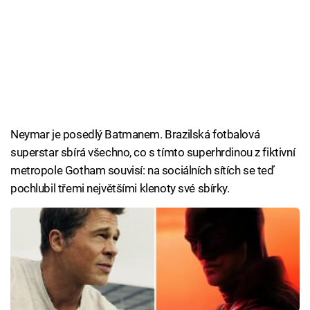
Neymar je posedlý Batmanem. Brazilská fotbalová
superstar sbírá všechno, co s tímto superhrdinou z fiktivní
metropole Gotham souvisí: na sociálních sítích se teď
pochlubil třemi největšími klenoty své sbírky.