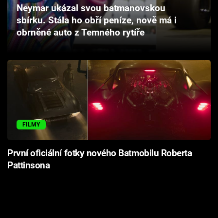
Neymar ukázal svou batmanovskou
Cool Esport
sbírku. Stála ho obří peníze, nově má i
obrněné auto z Temného rytíře
Pořady
TV Program
Sledujte prima+
Přihlášení
FILMY
Sledujte nás
První oficiální fotky nového Batmobilu Roberta
Pattinsona