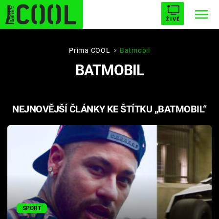
ŽIVĚ
STARHOUSE
BUFFY, PŘEMOŽITELKA UPÍRŮ
Trendy:
Prima COOL
Batmobil
BATMOBIL
ESCAPE
PLNEJ KOTEL
AVENGERS 5
NEJNOVĚJŠÍ ČLÁNKY KE ŠTÍTKU „BATMOBIL“
Témata
Filmy
Seriály
Hry
SPORT