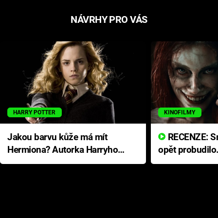
NÁVRHY PRO VÁS
HARRY POTTER
KINOFILMY
Jakou barvu kůže má mít
RECENZE: Smrtelné zlo se
Hermiona? Autorka Harryho
opět probudilo
Pottera přišla s ráznou
přichází s neo
odpovědí
hororovou nab