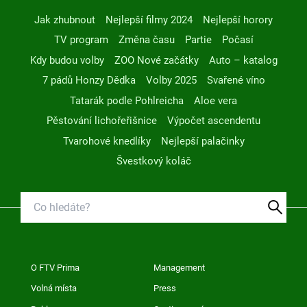
Jak zhubnout
Nejlepší filmy 2024
Nejlepší horory
TV program
Změna času
Partie
Počasí
Kdy budou volby
ZOO Nové začátky
Auto – katalog
7 pádů Honzy Dědka
Volby 2025
Svařené víno
Tatarák podle Pohlreicha
Aloe vera
Pěstování lichořeřišnice
Výpočet ascendentu
Tvarohové knedlíky
Nejlepší palačinky
Švestkový koláč
O FTV Prima
Management
Volná místa
Press