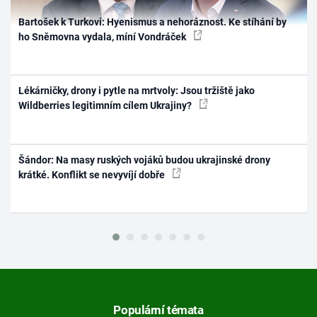
Bartošek k Turkovi: Hyenismus a nehoráznost. Ke stíhání by
ho Sněmovna vydala, míní Vondráček
Lékárničky, drony i pytle na mrtvoly: Jsou tržiště jako
Wildberries legitimním cílem Ukrajiny?
Šándor: Na masy ruských vojáků budou ukrajinské drony
krátké. Konflikt se nevyvíjí dobře
Populární témata