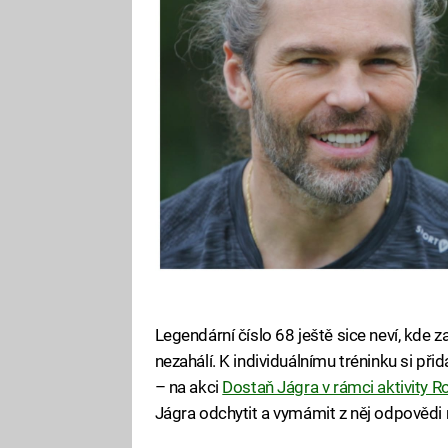
Legendární číslo 68 ještě sice neví, kde 
nezahálí. K individuálnímu tréninku si přid
– na akci
Dostaň Jágra v rámci aktivity 
Jágra odchytit a vymámit z něj odpovědi 