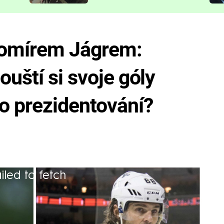
představit
omírem Jágrem:
uští si svoje góly
o prezidentování?
iled to fetch
 asi nejslavnější Čech dneška a dost
a všech dob Jarda Jágr. Prozradil, jak