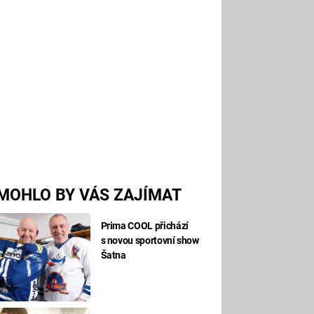
MOHLO BY VÁS ZAJÍMAT
Prima COOL přichází
s novou sportovní show
Šatna