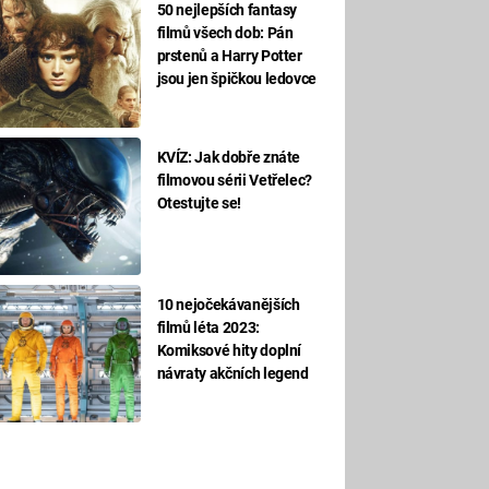
50 nejlepších fantasy
filmů všech dob: Pán
prstenů a Harry Potter
jsou jen špičkou ledovce
KVÍZ: Jak dobře znáte
filmovou sérii Vetřelec?
Otestujte se!
10 nejočekávanějších
filmů léta 2023:
Komiksové hity doplní
návraty akčních legend