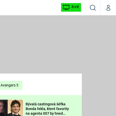
ŽIVĚ
Vyhledávání
Můj p
Prima+
É
CNN Prima NEWS
E
Prima FRESH
ŠÍ
Prima LIVING
E
Prima Ženy
Avengers 5
Prima LAJK
Bývalá castingová šéfka
OOL
Bonda řekla, které favority
Sledujte nás
na agenta 007 by hned