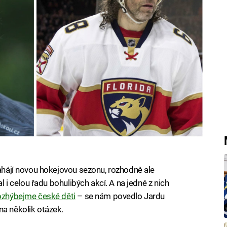
zahájí novou hokejovou sezonu, rozhodně ale
al i celou řadu bohulibých akcí. A na jedné z nich
Rozhýbejme české děti
– se nám povedlo Jardu
na několik otázek.