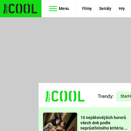
Menu
Filmy
Seriály
Hry
Seriály
Filmy
SIMPSONOVI
STAR WARS
HVĚZDNÁ
AVENGERS
BRÁNA
RYCHLE A
TEORIE
ZBĚSILE 10
Trendy:
VELKÉHO
Star
PREDÁTOR
TŘESKU
10 nejděsivějších hororů
FUTURAMA
všech dob podle
neprůstřelného kritéria.