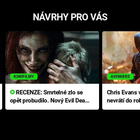
NÁVRHY PRO VÁS
KINOFILMY
AVENGERS
RECENZE: Smrtelné zlo se
Chris Evans v
opět probudilo. Nový Evil Dead
nevrátí do ro
přichází s neodolatelnou
Ameriky
hororovou nabídkou