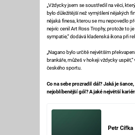
„Vždycky jsem se soustředil na věci, kte
bylo důležitější než vymýšlení nějakých fint
nějaká finesa, kterou se mu nepovedlo pře
nejvíc cenil Art Ross Trophy, protože to je
sympatie,“ dodává kladenská ikona při rek
„Nagano bylo určitě největším překvapen
brankáře, můžeš v hokeji vždycky uspět,“ 
českého sportu.
Co na sebe prozradil dál? Jaká je šance,
nejoblíbenější gól? A jaké největší kar
Petr Cífka