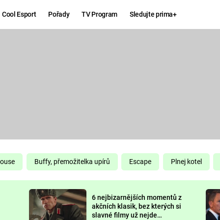
Cool Esport
Pořady
TV Program
Sledujte prima+
Hry
Zábava
MAFIA
ZÁBAVN
GALERI
GTA 6
NEJLEP
KINGDOM
KOMEDI
COME:
DELIVERANCE
CHUCK
House
Buffy, přemožitelka upírů
Escape
Plnej kotel
NORRIS
ESPORT
6 nejbizarnějších momentů z
DEADP
akčních klasik, bez kterých si
slavné filmy už nejde