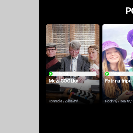
P
PŘEHRÁT
PŘEHRÁT
Mezi COOLky
Fotr na tripu
Komedie / Zábavný
Rodinný / Reality /