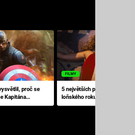
FILMY
ysvětlil, proč se
5 největších propadáků
le Kapitána
loňského roku: Disney na
jediné katastrofě prodělal 200
milionů dolarů