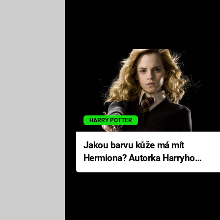
HARRY POTTER
Jakou barvu kůže má mít
Hermiona? Autorka Harryho
Pottera přišla s ráznou
odpovědí