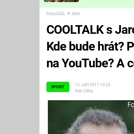
Které děsivé pecky vám
nejvíc zvednou tep?
Prima COOL
■
Sport
COOLTALK s Jar
Kde bude hrát? Po
na YouTube? A c
12. září 2017 10:23
SPORT
Petr Cífka
Fa
Hostem nového rozhovoru se stal
možná nejlepší evropský hokejist
vypadá jeho budoucnost?