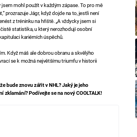
rý jsem mohl použít v každým zápase. To pro mě
,“ prozrazuje Jágr, když dojde na to, jestli není
nést z tréninku na hřiště. „A vždycky jsem si
 čistě statistika, u který nerozhodují osobní
apitulaci kariérních úspěchů.
ím. Když máš ale dobrou obranu a skvělýho
vrací se k možná největšímu triumfu v historii
 že bude znovu zářit v NHL? Jaký je jeho
iérní zklamání? Podívejte se na nový COOLTALK!