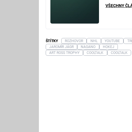
VŠECHNY ČL
ŠTÍTKY
ROZHOVOR
NHL
YOUTUBE
TR
JAROMÍR JÁGR
NAGANO
HOKEJ
ART ROSS TROPHY
COOLTALK
COOLTALK