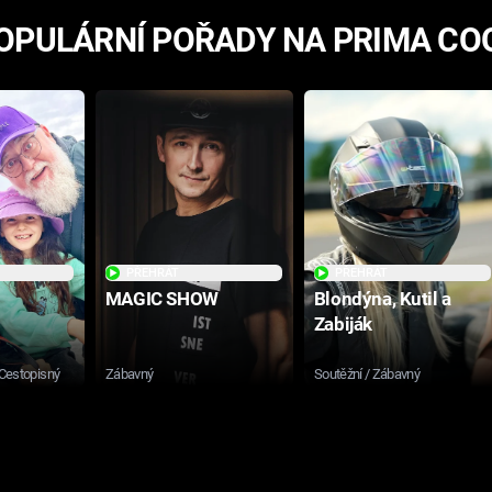
OPULÁRNÍ POŘADY NA PRIMA CO
PŘEHRÁT
PŘEHRÁT
MAGIC SHOW
Blondýna, Kutil a
Zabiják
 Cestopisný
Zábavný
Soutěžní / Zábavný