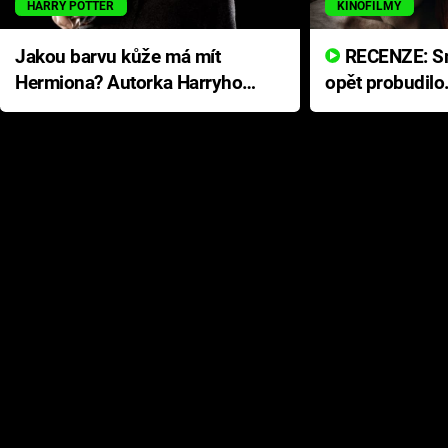
HARRY POTTER
KINOFILMY
Jakou barvu kůže má mít
RECENZE: Smrtelné zlo se
Hermiona? Autorka Harryho
opět probudilo
Pottera přišla s ráznou
přichází s neo
odpovědí
hororovou nab