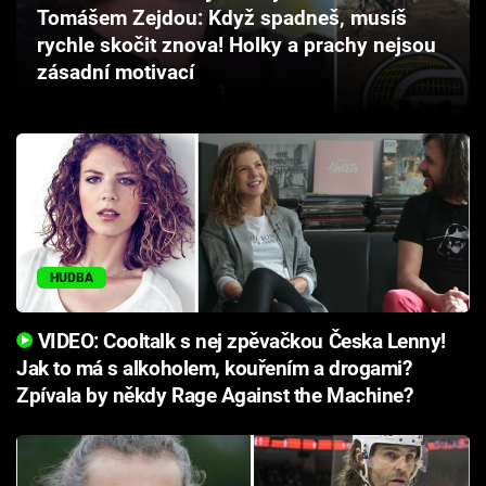
Tomášem Zejdou: Když spadneš, musíš
Cool Esport
rychle skočit znova! Holky a prachy nejsou
zásadní motivací
Pořady
TV Program
Sledujte prima+
Přihlášení
HUDBA
Sledujte nás
VIDEO: Cooltalk s nej zpěvačkou Česka Lenny!
Jak to má s alkoholem, kouřením a drogami?
Zpívala by někdy Rage Against the Machine?