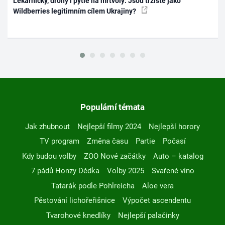
Lékárničky, drony i pytle na mrtvoly: Jsou tržiště jako
Wildberries legitimním cílem Ukrajiny?
Populární témata
Jak zhubnout
Nejlepší filmy 2024
Nejlepší horory
TV program
Změna času
Partie
Počasí
Kdy budou volby
ZOO Nové začátky
Auto – katalog
7 pádů Honzy Dědka
Volby 2025
Svařené víno
Tatarák podle Pohlreicha
Aloe vera
Pěstování lichořeřišnice
Výpočet ascendentu
Tvarohové knedlíky
Nejlepší palačinky