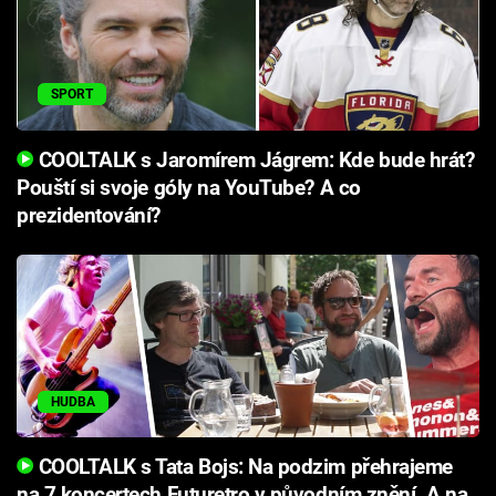
SPORT
COOLTALK s Jaromírem Jágrem: Kde bude hrát?
Pouští si svoje góly na YouTube? A co
prezidentování?
HUDBA
COOLTALK s Tata Bojs: Na podzim přehrajeme
na 7 koncertech Futuretro v původním znění. A na