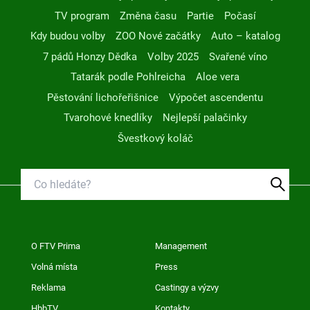
TV program
Změna času
Partie
Počasí
Kdy budou volby
ZOO Nové začátky
Auto – katalog
7 pádů Honzy Dědka
Volby 2025
Svařené víno
Tatarák podle Pohlreicha
Aloe vera
Pěstování lichořeřišnice
Výpočet ascendentu
Tvarohové knedlíky
Nejlepší palačinky
Švestkový koláč
O FTV Prima
Management
Volná místa
Press
Reklama
Castingy a výzvy
HbbTV
Kontakty