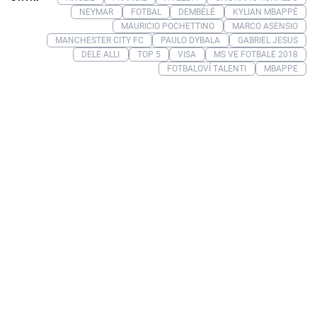
NEYMAR
FOTBAL
DEMBÉLÉ
KYLIAN MBAPPÉ
MAURICIO POCHETTINO
MARCO ASENSIO
MANCHESTER CITY FC
PAULO DYBALA
GABRIEL JESUS
DELE ALLI
TOP 5
VISA
MS VE FOTBALE 2018
FOTBALOVÍ TALENTI
MBAPPE