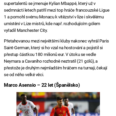
supertalentů se jmenuje Kylian Mbappé, který už v
sedmnácti letech patřil mezi top hráče francouzské Ligue
1 a pomohl svému Monacu k vítězství v lize i skvělému
umístění v Lize mistrů, kde např. rozhodujícím gólem
vyřadil Manchester City.
Přetahovanou mezi největšími kluby nakonec vyhrál Paris
Saint-German, který si ho vzal na hostování a pojistil si
přestup částkou 180 milionů eur. V útoku se vedle
Neymara a Cavaniho rozhodně neztratil (21 gólů), a
přestože je druhým nejmladším hráčem na turnaji, čekají
se od něho velké věci.
Marco Asensio – 22 let (Španělsko)