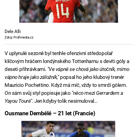
Dele Alli
Zdroj: Profimedia.cz
V uplynulé sezoně byl tenhle ofenzivní středopolař
klíčovým hráčem londýnského Tottenhamu s devíti góly a
deseti přihrávkami.
"Ve vápně se chová jako útočník, mimo
vápno hraje jako záložník,"
popsal ho jeho klubový trenér
Mauricio Pochettino. Když má míč, vždy to smrdí gólem.
On sám svůj styl popisuje jako
"něco mezi Gerrardem a
Yayou Touré"
. Jen kdyby tolik nesimuloval...
Ousmane Dembélé – 21 let (Francie)