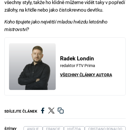
všechny styly, takže ho klidně můžeme vidět taky v popředí
zálohy, na křídle nebo jako čistokrevnou devítku.
Koho tipujete jako největší mladou hvězdu letošního
mistrovství?
Radek Londin
redaktor FTV Prima
VŠECHNY ČLÁNKY AUTORA
SDÍLEJTE ČLÁNEK
ŠTÍTKY
ANGLIE
FRANCIE
HVĚZDA
CRISTIANO RONALDO