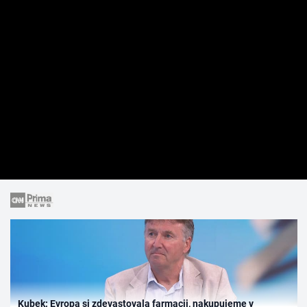
Kubek: Evropa si zdevastovala farmacii, nakupujeme v