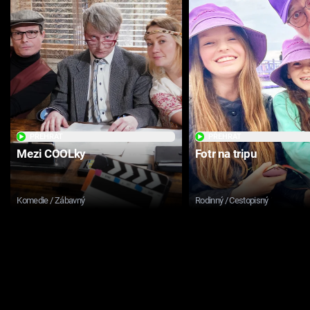
PŘEHRÁT
PŘEHRÁT
Mezi COOLky
Fotr na tripu
Komedie / Zábavný
Rodinný / Cestopisný