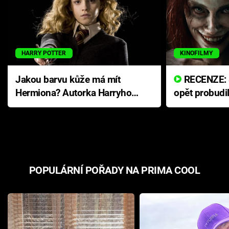
HARRY POTTER
KINOFILMY
Jakou barvu kůže má mít
RECENZE: Smrtelné zlo se
Hermiona? Autorka Harryho
opět probudi
Pottera přišla s ráznou
přichází s n
odpovědí
hororovou n
POPULÁRNÍ POŘADY NA PRIMA COOL