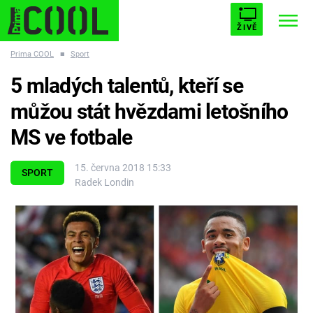
ŽIVĚ
Prima COOL
■
Sport
STARHOUSE
BUFFY, PŘEMOŽITELKA UPÍRŮ
Trendy:
5 mladých talentů, kteří se
ESCAPE
PLNEJ KOTEL
AVENGERS 5
můžou stát hvězdami letošního
MS ve fotbale
15. června 2018 15:33
SPORT
Radek Londin
Témata
Filmy
Seriály
Hry