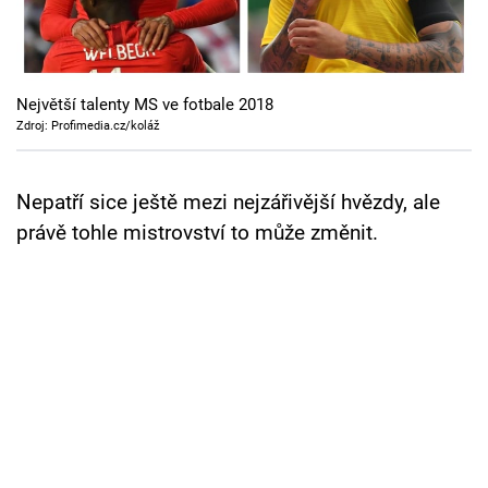
Cool Esport
Pořady
Největší talenty MS ve fotbale 2018
TV Program
Zdroj: Profimedia.cz/koláž
Sledujte prima+
Nepatří sice ještě mezi nejzářivější hvězdy, ale
právě tohle mistrovství to může změnit.
Přihlášení
Sledujte nás