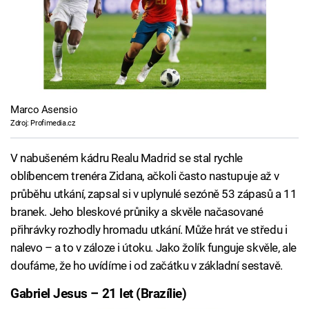
Marco Asensio
Zdroj: Profimedia.cz
V nabušeném kádru Realu Madrid se stal rychle
oblíbencem trenéra Zidana, ačkoli často nastupuje až v
průběhu utkání, zapsal si v uplynulé sezóně 53 zápasů a 11
branek. Jeho bleskové průniky a skvěle načasované
přihrávky rozhodly hromadu utkání. Může hrát ve středu i
nalevo – a to v záloze i útoku. Jako žolík funguje skvěle, ale
doufáme, že ho uvídíme i od začátku v základní sestavě.
Gabriel Jesus – 21 let (Brazílie)