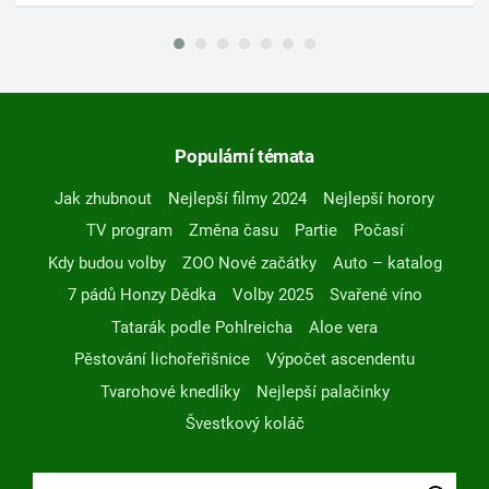
Populární témata
Jak zhubnout
Nejlepší filmy 2024
Nejlepší horory
TV program
Změna času
Partie
Počasí
Kdy budou volby
ZOO Nové začátky
Auto – katalog
7 pádů Honzy Dědka
Volby 2025
Svařené víno
Tatarák podle Pohlreicha
Aloe vera
Pěstování lichořeřišnice
Výpočet ascendentu
Tvarohové knedlíky
Nejlepší palačinky
Švestkový koláč