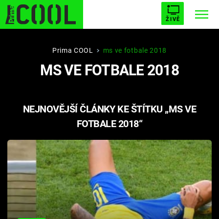
ŽIVĚ
STARHOUSE
BUFFY, PŘEMOŽITELKA UPÍRŮ
Trendy:
Prima COOL
ms ve fotbale 2018
MS VE FOTBALE 2018
ESCAPE
PLNEJ KOTEL
AVENGERS 5
NEJNOVĚJŠÍ ČLÁNKY KE ŠTÍTKU „MS VE
FOTBALE 2018“
Témata
Filmy
Seriály
Hry