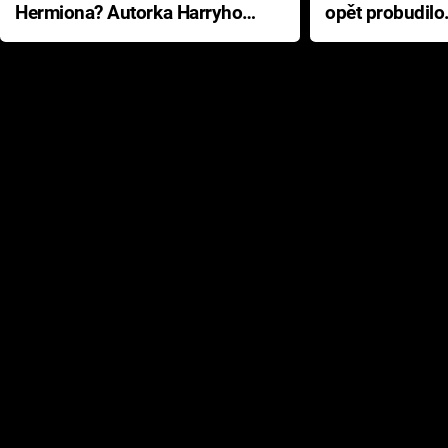
Hermiona? Autorka Harryho
opět probudilo
Pottera přišla s ráznou
přichází s neo
odpovědí
hororovou nab