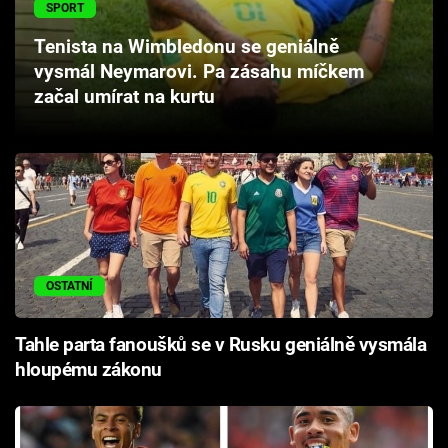
SPORT
Cool Esport
Tenista na Wimbledonu se geniálně
Pořady
vysmál Neymarovi. Pa zásahu míčkem
začal umírat na kurtu
TV Program
Sledujte prima+
Přihlášení
OSTATNÍ
Sledujte nás
Tahle parta fanoušků se v Rusku geniálně vysmála
hloupému zákonu