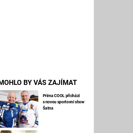
MOHLO BY VÁS ZAJÍMAT
Prima COOL přichází
s novou sportovní show
Šatna