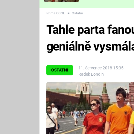
Které děsivé pecky vám
nejvíc zvednou tep?
Prima COOL
■
Ostatní
Tahle parta fano
geniálně vysmál
11. července 2018 15:35
OSTATNÍ
Radek Londin