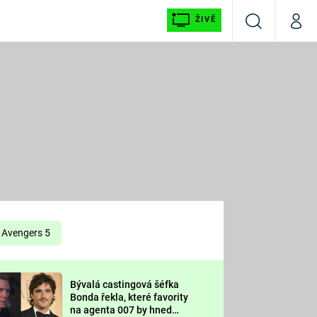
ŽIVĚ
Vyhledávání
Můj p
Prima+
É
CNN Prima NEWS
E
Prima FRESH
ŠÍ
Prima LIVING
E
Prima Ženy
Avengers 5
Prima LAJK
Bývalá castingová šéfka
OOL
Bonda řekla, které favority
Sledujte nás
na agenta 007 by hned