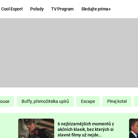
Cool Esport
Pořady
TV Program
Sledujte prima+
Hry
Zábava
MAFIA
ZÁBAVN
GALERI
GTA 6
NEJLEP
KINGDOM
KOMEDI
COME:
DELIVERANCE
CHUCK
House
Buffy, přemožitelka upírů
Escape
Plnej kotel
NORRIS
ESPORT
6 nejbizarnějších momentů z
DEADP
akčních klasik, bez kterých si
slavné filmy už nejde