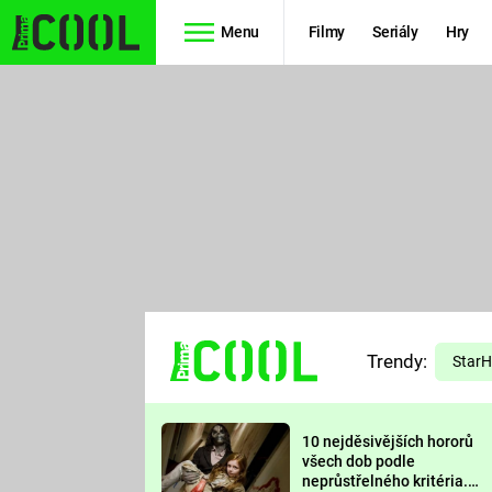
Menu
Filmy
Seriály
Hry
Seriály
Filmy
SIMPSONOVI
STAR WARS
HVĚZDNÁ
AVENGERS
BRÁNA
RYCHLE A
TEORIE
ZBĚSILE 10
Trendy:
VELKÉHO
Star
PREDÁTOR
TŘESKU
10 nejděsivějších hororů
FUTURAMA
všech dob podle
neprůstřelného kritéria.