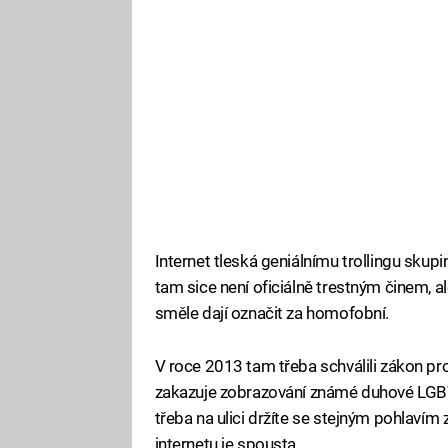
Internet tleská geniálnímu trollingu sku
tam sice není oficiálně trestným činem, al
směle dají označit za homofobní.
V roce 2013 tam třeba schválili zákon pro
zakazuje zobrazování známé duhové LGBT v
třeba na ulici držíte se stejným pohlavím z
internetu je spousta.