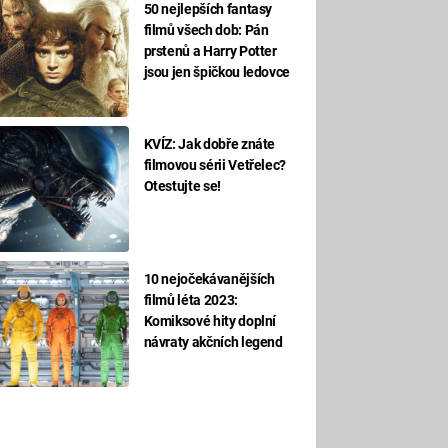
50 nejlepších fantasy
filmů všech dob: Pán
prstenů a Harry Potter
jsou jen špičkou ledovce
KVÍZ: Jak dobře znáte
filmovou sérii Vetřelec?
Otestujte se!
10 nejočekávanějších
filmů léta 2023:
Komiksové hity doplní
návraty akčních legend