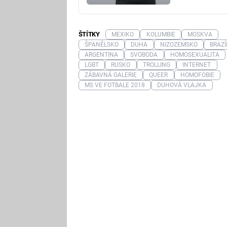
ŠTÍTKY
MEXIKO
KOLUMBIE
MOSKVA
ŠPANĚLSKO
DUHA
NIZOZEMSKO
BRAZÍ
ARGENTINA
SVOBODA
HOMOSEXUALITA
LGBT
RUSKO
TROLLING
INTERNET
ZÁBAVNÁ GALERIE
QUEER
HOMOFOBIE
MS VE FOTBALE 2018
DUHOVÁ VLAJKA