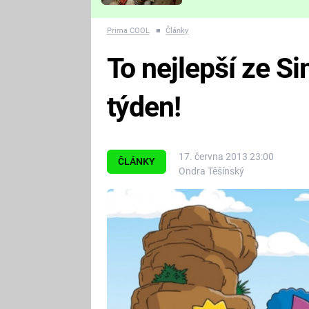
Které děsivé pecky vám
nejvíc zvednou tep?
Prima COOL
■
Články
To nejlepší ze S
týden!
17. června 2013 23:00
ČLÁNKY
Ondra Těšínský