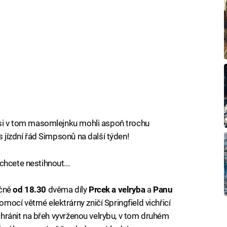
e si v tom masomlejnku mohli aspoň trochu
s jízdní řád Simpsonů na další týden!
chcete nestihnout...
ičně
od 18.30
dvěma díly
Prcek a velryba
a
Panu
ocí větrné elektrárny zničí Springfield vichřicí
achránit na břeh vyvrženou velrybu, v tom druhém