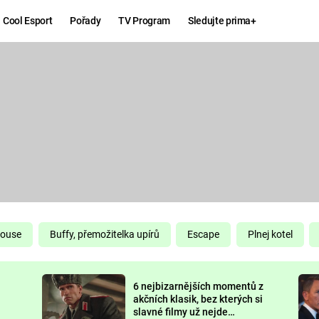
Cool Esport
Pořady
TV Program
Sledujte prima+
Hry
Zábava
MAFIA
ZÁBAVN
GALERI
GTA 6
NEJLEP
KINGDOM
KOMEDI
COME:
DELIVERANCE
CHUCK
House
Buffy, přemožitelka upírů
Escape
Plnej kotel
NORRIS
ESPORT
6 nejbizarnějších momentů z
DEADP
akčních klasik, bez kterých si
slavné filmy už nejde