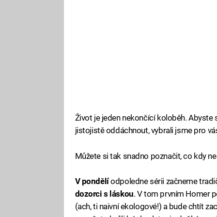
Život je jeden nekončící koloběh. Abyst
jistojistě oddáchnout, vybrali jsme pro vá
Můžete si tak snadno poznačit, co kdy ne
V pondělí
odpoledne sérii začneme trad
dozorci s láskou
. V tom prvním Homer pom
(ach, ti naivní ekologové!) a bude chtít z