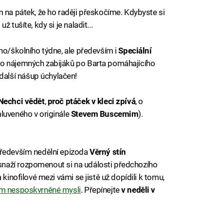
m na pátek, že ho raději přeskočíme. Kdybyste si
 tušíte, kdy si je naladit...
ího/školního týdne, ale především i
Speciální
o nájemných zabijáků po Barta pomáhajícího
alší nášup úchylačen!
Nechci vědět
,
proč ptáček v kleci zpívá
, o
luveného v originále
Stevem Buscemim
).
především nedělní epizoda
Věrný stín
snaží rozpomenout si na události předchozího
 kinofilové mezi vámi se jistě už dopídili k tomu,
m nesposkvrněné mysli
. Přepínejte
v neděli v