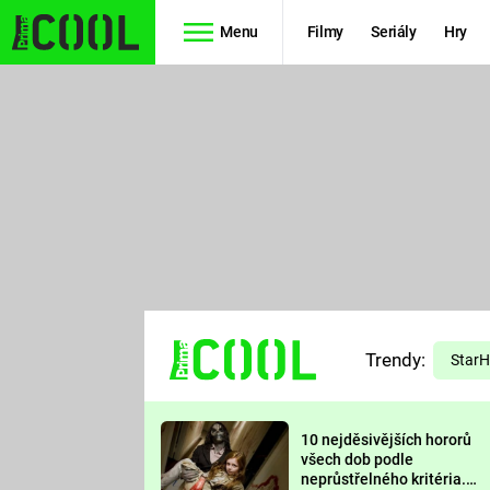
Menu
Filmy
Seriály
Hry
Seriály
Filmy
SIMPSONOVI
STAR WARS
HVĚZDNÁ
AVENGERS
BRÁNA
RYCHLE A
TEORIE
ZBĚSILE 10
Trendy:
VELKÉHO
Star
PREDÁTOR
TŘESKU
10 nejděsivějších hororů
FUTURAMA
všech dob podle
neprůstřelného kritéria.