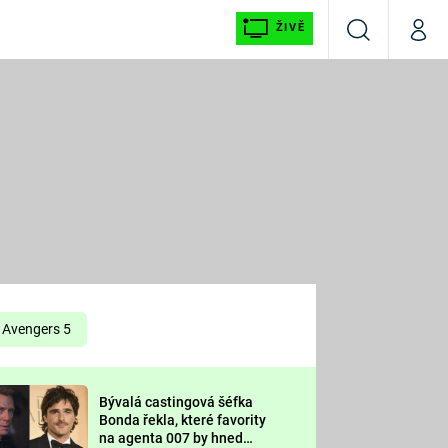
ŽIVĚ
Vyhledávání
Můj p
Prima+
É
CNN Prima NEWS
E
Prima FRESH
ŠÍ
Prima LIVING
E
Prima Ženy
Avengers 5
Prima LAJK
Bývalá castingová šéfka
OOL
Bonda řekla, které favority
Sledujte nás
na agenta 007 by hned