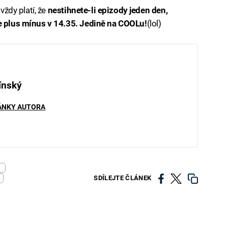
 vždy platí, že
nestihnete-li epizody jeden den,
ze plus mínus v 14.35. Jedině na COOLu!
(lol)
ínský
ÁNKY AUTORA
SDÍLEJTE ČLÁNEK