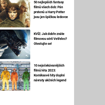
50 nejlepších fantasy
filmů všech dob: Pán
prstenů a Harry Potter
jsou jen špičkou ledovce
KVÍZ: Jak dobře znáte
filmovou sérii Vetřelec?
Otestujte se!
10 nejočekávanějších
filmů léta 2023:
Komiksové hity doplní
návraty akčních legend