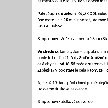
se město kvůli báglu plutonia dočká mas
Pokračujeme
úterkem
. Když COOL nalad
Dne matek, a o 25 minut později se zas
Leváku Bobovi!
Simpsonovi - Vočko v americké SuperSta
Ve středu
se láme týden – a spolu s ním
posledního dílu 21. řady
Suď mě něžn
ě
o
celé aby pak
od 18.55
začala staronová 
Zápletka? V podstatě je celá o tom, že Hom
A jelikož 19. řada přišla hned po někdejš
i rozverné titulkové sekvence…
Simpsonovi - titulková sekvence