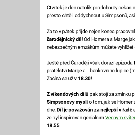
Čtvrtek je den natolik prodchnutý čekání
přesto chtěli oddychnout u Simpsonů, asi už
Za to v pátek přijde nejen konec pracovn
čarodějnický díl
! Od Homera s Marge jak
nebezpečným emzákům můžete vyhlížet d
Ještě před Čaroději však dorazí epizoda
přátelství Marge a… bankovního lupiče (m
Začíná se už
v 18.30
!
Z víkendových dílů
pak stojí za zmínku 
Simpsonovy mysli
o tom, jak se Homer 
dne.
Díl je považován za nejlepší v řadě
a
že byl inspirován geniálním
Věčným svite
18.55
.