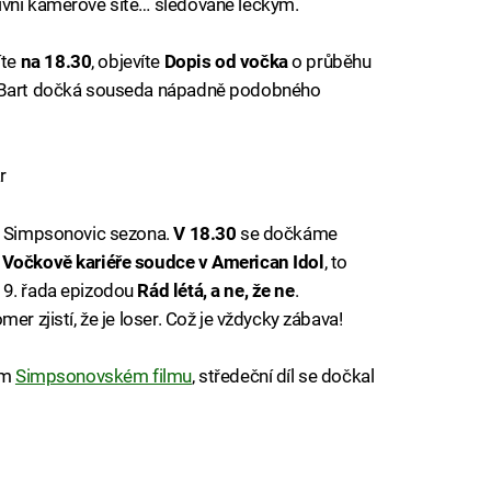
ivní kamerové sítě… sledované leckým.
íte
na 18.30
, objevíte
Dopis od vočka
o průběhu
e Bart dočká souseda nápadně podobného
r
 i Simpsonovic sezona.
V 18.30
se dočkáme
 Vočkově kariéře soudce v American Idol
, to
19. řada epizodou
Rád létá, a ne, že ne
.
er zjistí, že je loser. Což je vždycky zábava!
ím
Simpsonovském filmu
, středeční díl se dočkal