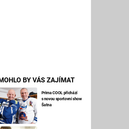
MOHLO BY VÁS ZAJÍMAT
Prima COOL přichází
s novou sportovní show
Šatna