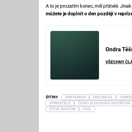
A to je prozatím konec, milí přátelé. Jinak
můžete je doplnit o den později v reprí
Ondra Těš
VŠECHNY ČL
ŠTÍTKY
SIMPSONOVI
DEN MATEK
HOMER
SPRINGFIELD
ČESKO SLOVENSKÁ SUPERSTAR
STEVE BUSCEMI
COOL