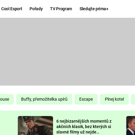
Cool Esport
Pořady
TV Program
Sledujte prima+
Hry
Zábava
MAFIA
ZÁBAVN
GALERI
GTA 6
NEJLEP
KINGDOM
KOMEDI
COME:
DELIVERANCE
CHUCK
House
Buffy, přemožitelka upírů
Escape
Plnej kotel
NORRIS
ESPORT
6 nejbizarnějších momentů z
DEADP
akčních klasik, bez kterých si
slavné filmy už nejde