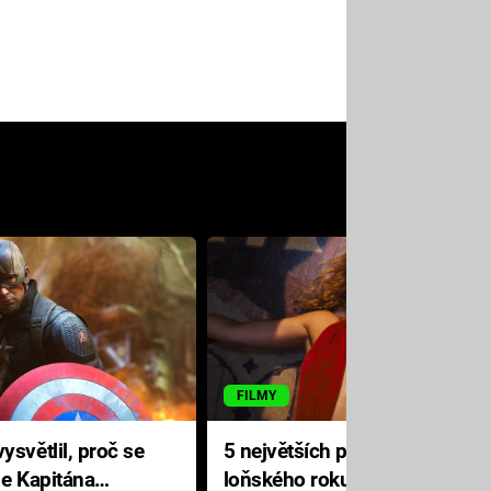
FILMY
ysvětlil, proč se
5 největších propadáků
le Kapitána
loňského roku: Disney na