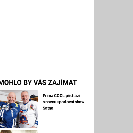
MOHLO BY VÁS ZAJÍMAT
Prima COOL přichází
s novou sportovní show
Šatna