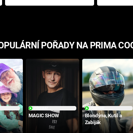
přichází s neodolatelnou
Ameriky
hororovou nabídkou
OPULÁRNÍ POŘADY NA PRIMA CO
PŘEHRÁT
PŘEHRÁT
MAGIC SHOW
Blondýna, Kutil a
Zabiják