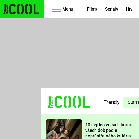
Menu
Filmy
Seriály
Hry
Seriály
Filmy
SIMPSONOVI
STAR WARS
HVĚZDNÁ
AVENGERS
BRÁNA
RYCHLE A
TEORIE
ZBĚSILE 10
Trendy:
VELKÉHO
Star
PREDÁTOR
TŘESKU
10 nejděsivějších hororů
FUTURAMA
všech dob podle
neprůstřelného kritéria.