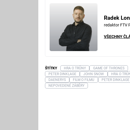
Radek Lon
redaktor FTV 
VŠECHNY ČL
ŠTÍTKY
HRA O TRŮNY
GAME OF THRONES
PETER DINKLAGE
JOHN SNOW
HRA O TRŮ
DAENERYS
FILM O FILMU
PETER DINKLAGE
NEPOVEDENÉ ZÁBĚRY