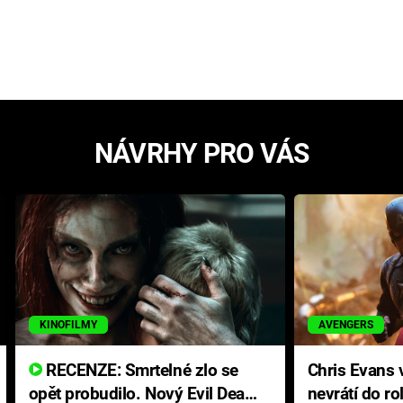
NÁVRHY PRO VÁS
KINOFILMY
AVENGERS
RECENZE: Smrtelné zlo se
Chris Evans v
opět probudilo. Nový Evil Dead
nevrátí do ro