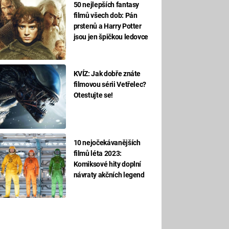
50 nejlepších fantasy
filmů všech dob: Pán
prstenů a Harry Potter
jsou jen špičkou ledovce
KVÍZ: Jak dobře znáte
filmovou sérii Vetřelec?
Otestujte se!
10 nejočekávanějších
filmů léta 2023:
Komiksové hity doplní
návraty akčních legend