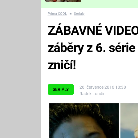
Které děsivé pecky vám
nejvíc zvednou tep?
Prima COOL
■
Seriály
ZÁBAVNÉ VIDEO
záběry z 6. série
zničí!
26. července 2016 10:38
SERIÁLY
Radek Londin