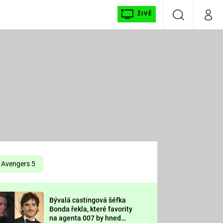
ŽIVĚ
Vyhledávání
Můj p
Prima+
É
CNN Prima NEWS
E
Prima FRESH
ŠÍ
Prima LIVING
E
Prima Ženy
Avengers 5
Prima LAJK
Bývalá castingová šéfka
OOL
Bonda řekla, které favority
Sledujte nás
na agenta 007 by hned