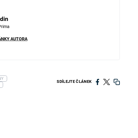
din
Prima
ÁNKY AUTORA
NY
SDÍLEJTE ČLÁNEK