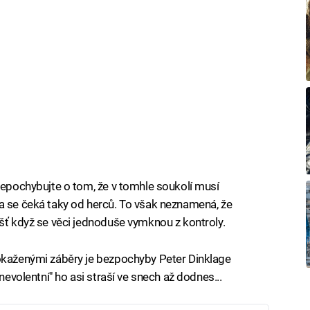
 Nepochybujte o tom, že v tomhle soukolí musí
a se čeká taky od herců. To však neznamená, že
ášť když se věci jednoduše vymknou z kontroly.
pokaženými záběry je bezpochyby Peter Dinklage
nevolentní" ho asi straší ve snech až dodnes...