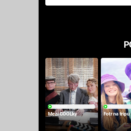
Pottera přišla s ráznou
odpovědí
P
PŘEHRÁT
PŘEHRÁT
Mezi COOLky
Fotr na tripu