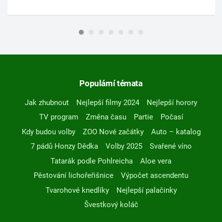
Populární témata
Jak zhubnout
Nejlepší filmy 2024
Nejlepší horory
TV program
Změna času
Partie
Počasí
Kdy budou volby
ZOO Nové začátky
Auto – katalog
7 pádů Honzy Dědka
Volby 2025
Svařené víno
Tatarák podle Pohlreicha
Aloe vera
Pěstování lichořeřišnice
Výpočet ascendentu
Tvarohové knedlíky
Nejlepší palačinky
Švestkový koláč