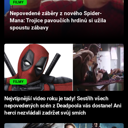
FILMY
Cool Esport
Nepovedené záběry z nového Spider-
Pořady
Mana: Trojice pavoučích hrdinů si užila
spoustu zábavy
TV Program
Sledujte prima+
Přihlášení
FILMY
Sledujte nás
Nejvtipnější video roku je tady! Sestřih všech
nepovedených scén z Deadpoola vás dostane! Ani
herci nezvládali zadržet svůj smích