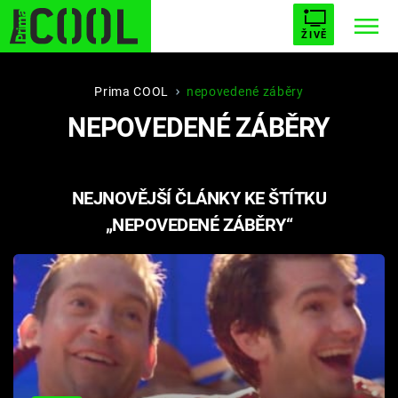
ŽIVĚ
STARHOUSE
BUFFY, PŘEMOŽITELKA UPÍRŮ
Trendy:
Prima COOL
nepovedené záběry
NEPOVEDENÉ ZÁBĚRY
ESCAPE
PLNEJ KOTEL
AVENGERS 5
NEJNOVĚJŠÍ ČLÁNKY KE ŠTÍTKU
„NEPOVEDENÉ ZÁBĚRY“
Témata
Filmy
Seriály
Hry