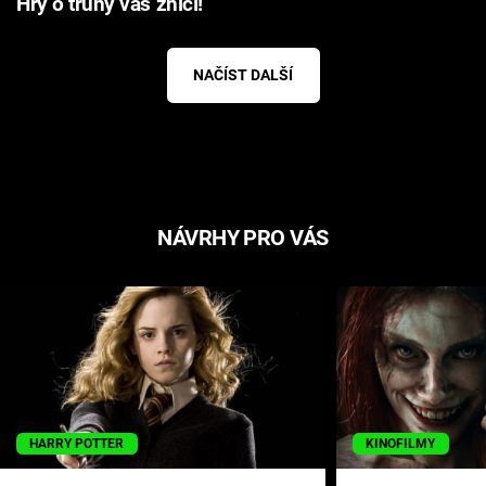
Hry o trůny vás zničí!
NAČÍST DALŠÍ
NÁVRHY PRO VÁS
HARRY POTTER
KINOFILMY