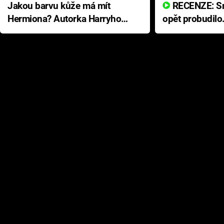
Jakou barvu kůže má mít
RECENZE: Smrtelné zlo se
Hermiona? Autorka Harryho
opět probudilo
Pottera přišla s ráznou
přichází s neo
odpovědí
hororovou nab