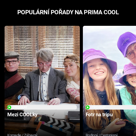
POPULÁRNÍ POŘADY NA PRIMA COOL
PŘEHRÁT
PŘEHRÁT
Mezi COOLky
Fotr na tripu
Komedie / Zábavný
Rodinný / Cestopisný