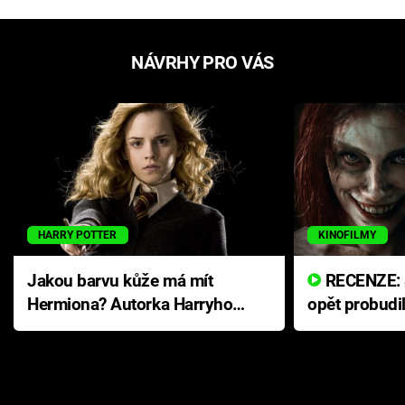
NÁVRHY PRO VÁS
HARRY POTTER
KINOFILMY
Jakou barvu kůže má mít
RECENZE: Smrtelné zlo se
Hermiona? Autorka Harryho
opět probudi
Pottera přišla s ráznou
přichází s n
odpovědí
hororovou n