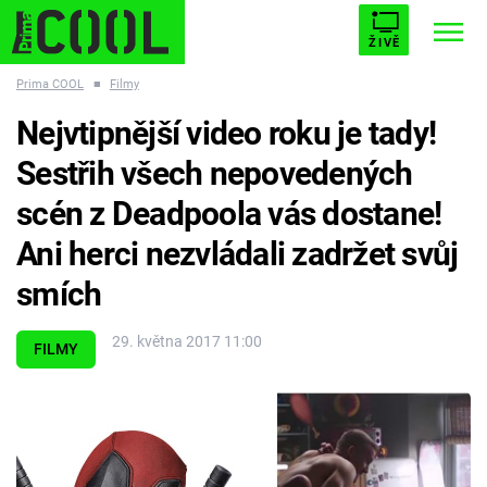
ŽIVĚ
Prima COOL
■
Filmy
STARHOUSE
BUFFY, PŘEMOŽITELKA UPÍRŮ
Trendy:
Nejvtipnější video roku je tady!
ESCAPE
PLNEJ KOTEL
AVENGERS 5
Sestřih všech nepovedených
scén z Deadpoola vás dostane!
Ani herci nezvládali zadržet svůj
smích
Témata
29. května 2017 11:00
Filmy
FILMY
Seriály
Hry