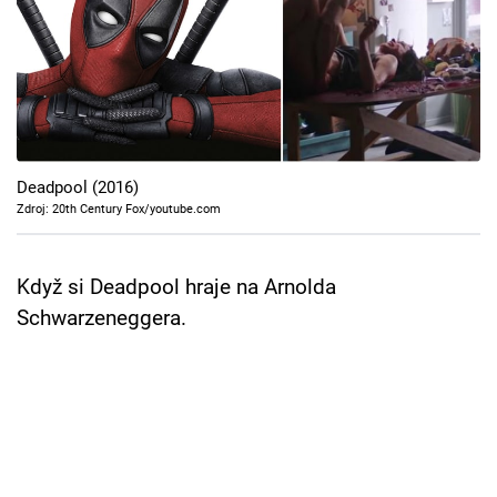
Cool Esport
Pořady
TV Program
Sledujte prima+
Deadpool (2016)
Zdroj: 20th Century Fox/youtube.com
Přihlášení
Když si Deadpool hraje na Arnolda
Schwarzeneggera.
Sledujte nás