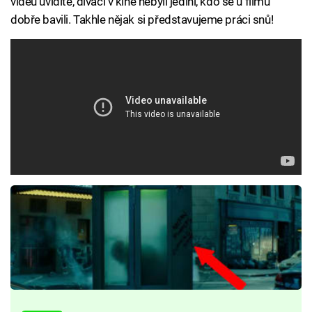
videu uvidíte, diváci v kině nebyli jediní, kdo se u filmu
dobře bavili. Takhle nějak si představujeme práci snů!