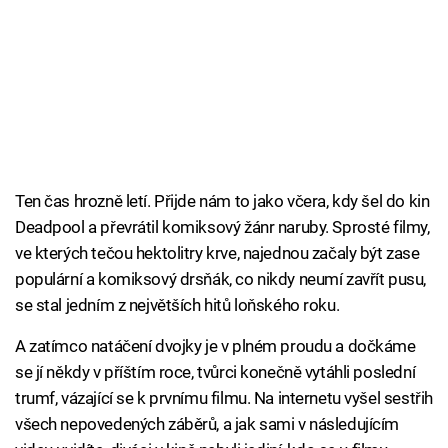
Ten čas hrozně letí. Přijde nám to jako včera, kdy šel do kin
Deadpool a převrátil komiksový žánr naruby. Sprosté filmy,
ve kterých tečou hektolitry krve, najednou začaly být zase
populární a komiksový drsňák, co nikdy neumí zavřít pusu,
se stal jedním z největších hitů loňského roku.
A zatímco natáčení dvojky je v plném proudu a dočkáme
se jí někdy v příštím roce, tvůrci konečně vytáhli poslední
trumf, vázající se k prvnímu filmu. Na internetu vyšel sestřih
všech nepovedených záběrů, a jak sami v následujícím