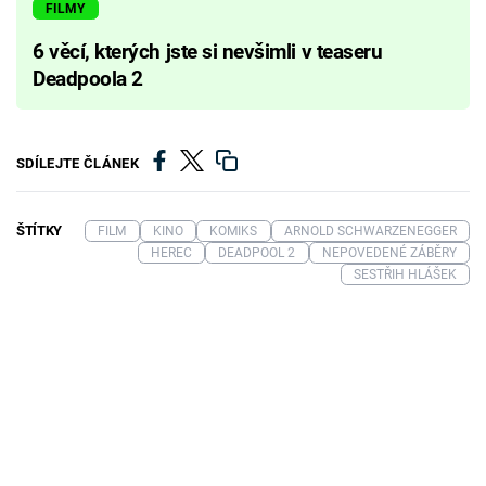
FILMY
6 věcí, kterých jste si nevšimli v teaseru
Deadpoola 2
SDÍLEJTE ČLÁNEK
ŠTÍTKY
FILM
KINO
KOMIKS
ARNOLD SCHWARZENEGGER
HEREC
DEADPOOL 2
NEPOVEDENÉ ZÁBĚRY
SESTŘIH HLÁŠEK