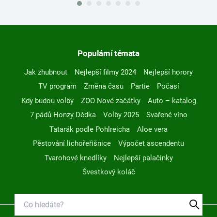
Populární témata
Jak zhubnout
Nejlepší filmy 2024
Nejlepší horory
TV program
Změna času
Partie
Počasí
Kdy budou volby
ZOO Nové začátky
Auto – katalog
7 pádů Honzy Dědka
Volby 2025
Svařené víno
Tatarák podle Pohlreicha
Aloe vera
Pěstování lichořeřišnice
Výpočet ascendentu
Tvarohové knedlíky
Nejlepší palačinky
Švestkový koláč