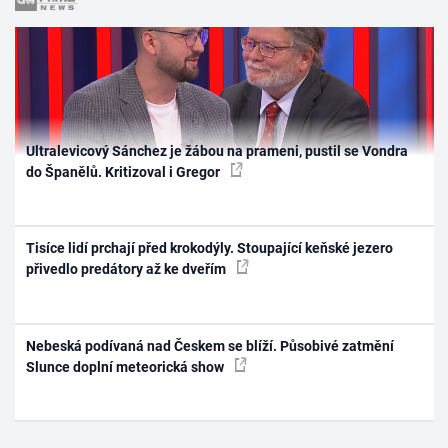
Ultralevicový Sánchez je žábou na prameni, pustil se Vondra
do Španělů. Kritizoval i Gregor
Tisíce lidí prchají před krokodýly. Stoupající keňské jezero
přivedlo predátory až ke dveřím
Nebeská podívaná nad Českem se blíží. Působivé zatmění
Slunce doplní meteorická show