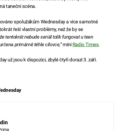
ná taneční scéna.
 věnováno spolužákům Wednesday a více samotné
okrát řeší vlastní problémy, než že by se
e tentokrát nebude seriál tolik fungovat u teen
 určena primárně téhle cílovce,“
míní
Radio Times
.
 už jsou k dispozici, zbylé čtyři dorazí 3. září.
 Wednesday
iled to fetch
din
Prima