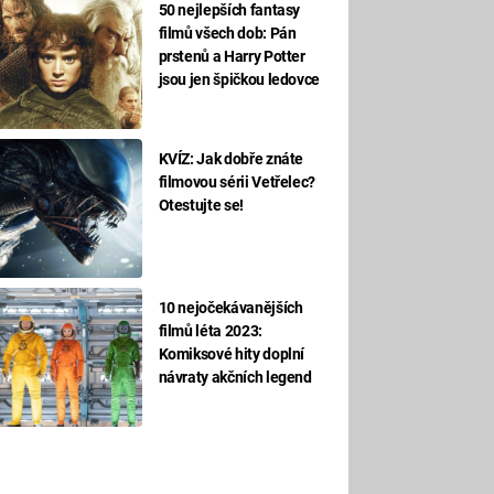
50 nejlepších fantasy
filmů všech dob: Pán
prstenů a Harry Potter
jsou jen špičkou ledovce
KVÍZ: Jak dobře znáte
filmovou sérii Vetřelec?
Otestujte se!
10 nejočekávanějších
filmů léta 2023:
Komiksové hity doplní
návraty akčních legend