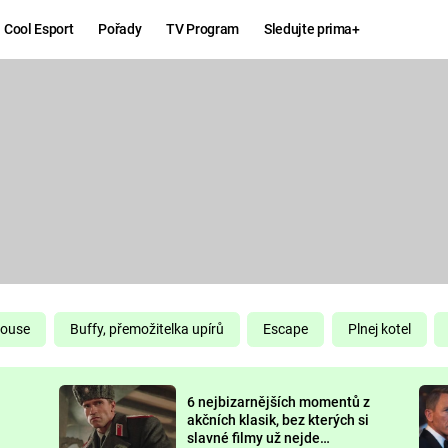
Cool Esport
Pořady
TV Program
Sledujte prima+
Hry
Zábava
MAFIA
ZÁBAVN
GALERI
GTA 6
NEJLEP
KINGDOM
KOMEDI
COME:
DELIVERANCE
CHUCK
House
Buffy, přemožitelka upírů
Escape
Plnej kotel
NORRIS
ESPORT
6 nejbizarnějších momentů z
DEADP
akčních klasik, bez kterých si
slavné filmy už nejde