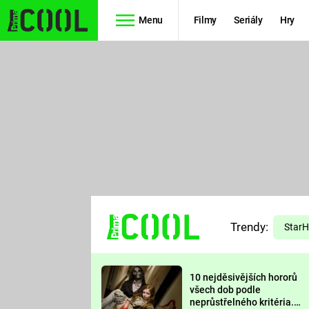
Menu
Filmy
Seriály
Hry
Seriály
Filmy
SIMPSONOVI
STAR WARS
HVĚZDNÁ
AVENGERS
BRÁNA
RYCHLE A
TEORIE
ZBĚSILE 10
Trendy:
VELKÉHO
Star
PREDÁTOR
TŘESKU
10 nejděsivějších hororů
FUTURAMA
všech dob podle
neprůstřelného kritéria.