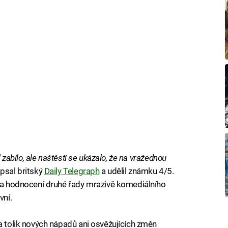
l zabilo, ale naštěstí se ukázalo, že na vražednou
psal britský
Daily Telegraph
a udělil známku 4/5.
í a hodnocení druhé řady mrazivě komediálního
vní.
ka tolik nových nápadů ani osvěžujících změn