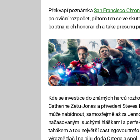
Překvapí poznámka
San Francisco Chron
poloviční rozpočet, přitom ten se ve skut
bobtnajících honorářích a také přesunu 
Kde se investice do známých herců rozhod
Catherine Zetu-Jones a přivedení Stevea 
může nabídnout, samozřejmě až za Jenno
načasovanými suchými hláškami a perfek
tahákem a tou největší castingovou trefou
výrazně tlačil na pilu, dodá Ortega a spo