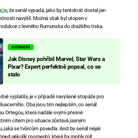
icle
, že seriál vypadá, jako by tentokrát dostal jen
ečnosti navýšil. Možná však byl utopen v
produkce z levného Rumunska do dražšího Irska.
AVENGERS
Jak Disney pohřbil Marvel, Star Wars a
Pixar? Expert perfektně popsal, co se
stalo
ně vyplatila, je v případě navýšené stopáže pro
Buscemiho. Oba jsou tím nejlepším, co seriál
u Ortegou, která nadále svými přesně
tním citem pro situace zůstává jasným
, jaká se tvůrcům povedla. Aniž by seriál nějak
l. hned několik momentů, které by mohly mít