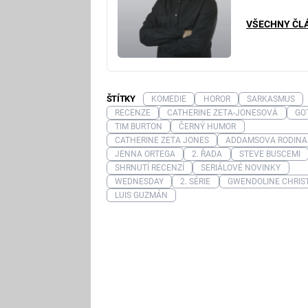
VŠECHNY ČL
ŠTÍTKY
KOMEDIE
HOROR
SARKASMUS
RECENZE
CATHERINE ZETA-JONESOVÁ
GO
TIM BURTON
ČERNÝ HUMOR
CATHERINE ZETA JONES
ADDAMSOVA RODINA
JENNA ORTEGA
2. ŘADA
STEVE BUSCEMI
SHRNUTÍ RECENZÍ
SERIÁLOVÉ NOVINKY
WEDNESDAY
2. SÉRIE
GWENDOLINE CHRIST
LUIS GUZMÁN