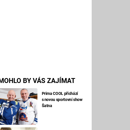
MOHLO BY VÁS ZAJÍMAT
Prima COOL přichází
s novou sportovní show
Šatna