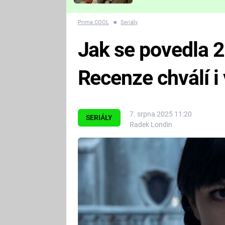
Které děsivé pecky vám
nejvíc zvednou tep?
Prima COOL
■
Seriály
Jak se povedla 
Recenze chválí i 
7. srpna 2025 11:20
SERIÁLY
Radek Londin