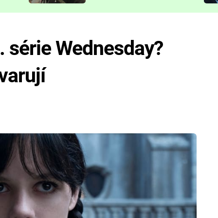
představit
2. série Wednesday?
varují