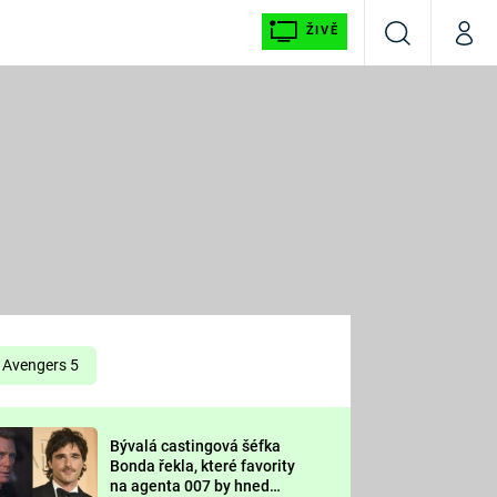
ŽIVĚ
Vyhledávání
Můj p
Prima+
É
CNN Prima NEWS
E
Prima FRESH
ŠÍ
Prima LIVING
E
Prima Ženy
Avengers 5
Prima LAJK
Bývalá castingová šéfka
OOL
Bonda řekla, které favority
Sledujte nás
na agenta 007 by hned