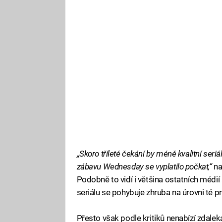
„Skoro tříleté čekání by méně kvalitní seriá
zábavu Wednesday se vyplatilo počkat,“
na
Podobně to vidí i většina ostatních médi
seriálu se pohybuje zhruba na úrovni té pr
Přesto však podle kritiků nenabízí zdale