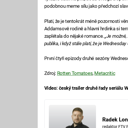
podobnou meme sílu jako předchozí slav
Platí, že je tentokrát méně pozornosti
Addamsově rodině a hlavní hrdinka si tent
zaplétala do nějaké romance.
„Je možné, ž
publika, i když stále platí, že je Wednesday
První čtyři epizody druhé sezóny Wednesday
Zdroj:
Rotten Tomatoes
,
Metacritic
Video: český trailer druhé řady seriálu
Fa
Radek Lon
redaktor FTV 