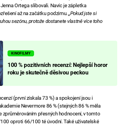
le Jenna Ortega slibovali. Navíc je zápletka
rozřešení až na začátku podzimu.
„Pokud jste si
ruhou sezónu, protože dostanete vlastně více toho
KINOFILMY
100 % pozitivních recenzí: Nejlepší horor
roku je skutečně děsivou peckou
ecenzí (první získala 73 %) a spokojení jsou i
vic akademie Nevermore 86 % (stejných 86 % měla
 se zprůměrováním přesných hodnocení, v tomto
/100 oproti 66/100 té úvodní. Také uživatelské