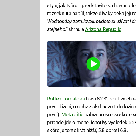
stylu, jak tvůrci i představitelka hlavní ro
rozseknutá napůl, takže diváky čeká její 
Wednesday zamilovali, budete si užívat i d
stejného,“
shrnula
Arizona Republic
.
Rotten Tomatoes
hlásí 82 % pozitivních r
první diváci, u nichž získal návrat do la
první).
Metacritic
nabízí přesnější skóre
případě jde o méně lichotivý výsledek 65
skóre je tentokrát nižší, 5,8 oproti 6,8.