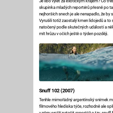
Je libo výlet za exotickým krajem? Co t
skupinka mladých reportérů přesně po tak
nejhorších snech je ale nenapadlo, že by s
Vyrušili totiž zaostalý kmen lidojedů a to 
natočený podle skutečných událostí a někt
mít hrůzu v očích ještě o týden později.
Snuff 102 (2007)
Tenhle mimořádný argentinský snímek mož
filmového hlediska týče, rozhodně ale sp
v něm vyráží natočit reportáž o tzv. snuff 