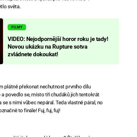
tlo světa.
FILMY
VIDEO: Nejodpornější horor roku je tady!
Novou ukázku na Rupture sotva
zvládnete dokoukat!
m plátně překonat nechutnost prvního dílu
 a povedlo se, místo tří chudáků jich tentokrát
na se s nimi vůbec nepáral. Teda vlastně páral, no
čně to finále! Fuj, fuj, fuj!