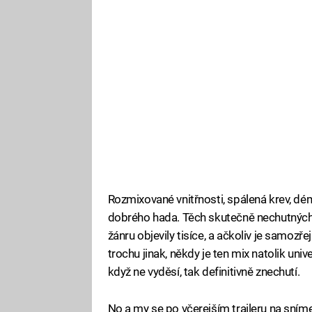
Rozmixované vnitřnosti, spálená krev, dé
dobrého hada. Těch skutečně nechutných 
žánru objevily tisíce, a ačkoliv je samoz
trochu jinak, někdy je ten mix natolik uni
když ne vyděsí, tak definitivně znechutí.
No a my se po včerejším traileru na sníme