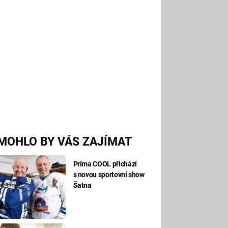
MOHLO BY VÁS ZAJÍMAT
Prima COOL přichází
s novou sportovní show
Šatna