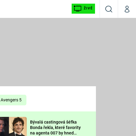
ŽIVĚ
Vyhledávání
Můj p
Prima+
É
CNN Prima NEWS
E
Prima FRESH
ŠÍ
Prima LIVING
E
Prima Ženy
Avengers 5
Prima LAJK
Bývalá castingová šéfka
OOL
Bonda řekla, které favority
Sledujte nás
na agenta 007 by hned