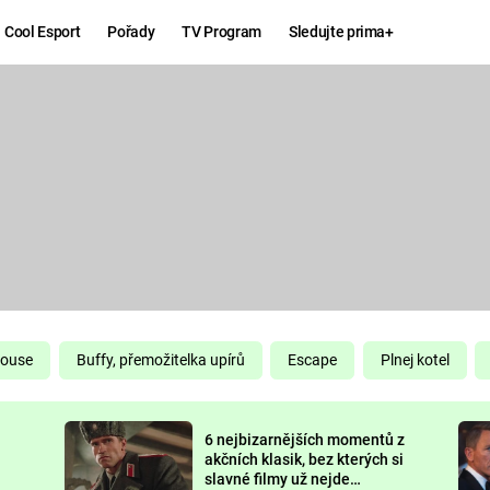
Cool Esport
Pořady
TV Program
Sledujte prima+
Hry
Zábava
MAFIA
ZÁBAVN
GALERI
GTA 6
NEJLEP
KINGDOM
KOMEDI
COME:
DELIVERANCE
CHUCK
House
Buffy, přemožitelka upírů
Escape
Plnej kotel
NORRIS
ESPORT
6 nejbizarnějších momentů z
DEADP
akčních klasik, bez kterých si
slavné filmy už nejde