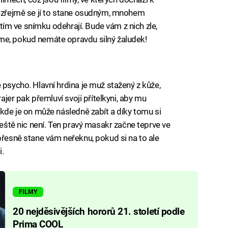
mozřejmě se jí to stane osudným, mnohem
zitím ve snímku odehrají. Bude vám z nich zle,
me, pokud nemáte opravdu silný žaludek!
 psycho. Hlavní hrdina je muž stažený z kůže,
rajer pak přemluví svoji přítelkyni, aby mu
 kde je on může následně zabít a díky tomu si
ještě nic není. Ten pravý masakr začne teprve ve
přesně stane vám neřeknu, pokud si na to ale
i.
FILMY
20 nejděsivějších hororů 21. století podle
Prima COOL