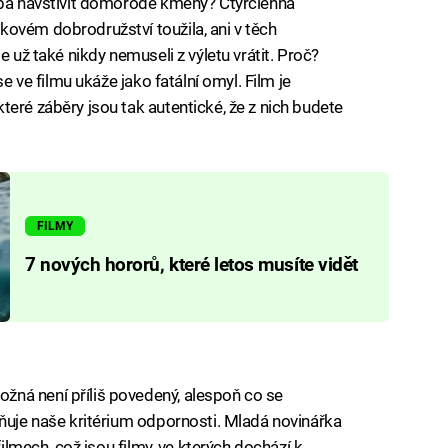
řeba navštívit domorodé kmeny? Čtyřčlenná
ovém dobrodružství toužila, ani v těch
e už také nikdy nemuseli z výletu vrátit. Proč?
se ve filmu ukáže jako fatální omyl. Film je
eré záběry jsou tak autentické, že z nich budete
FILMY
7 nových hororů, které letos musíte vidět
ná není příliš povedený, alespoň co se
lňuje naše kritérium odpornosti. Mladá novinářka
filmech, což jsou filmy, ve kterých dochází k