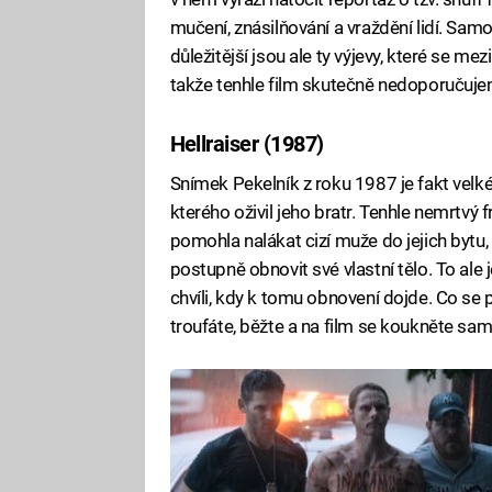
mučení, znásilňování a vraždění lidí. Sa
důležitější jsou ale ty výjevy, které se me
takže tenhle film skutečně nedoporučuje
Hellraiser (1987)
Snímek Pekelník z roku 1987 je fakt velké
kterého oživil jeho bratr. Tenhle nemrtvý f
pomohla nalákat cizí muže do jejich bytu,
postupně obnovit své vlastní tělo. To ale 
chvíli, kdy k tomu obnovení dojde. Co se 
troufáte, běžte a na film se koukněte sam