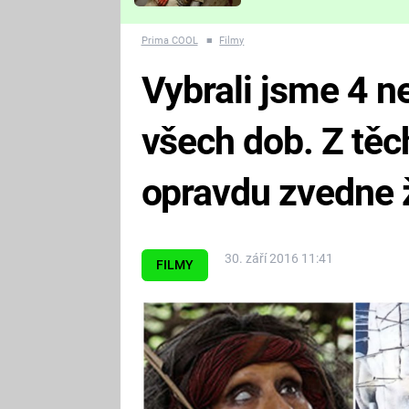
Které děsivé pecky vám
nejvíc zvednou tep?
Prima COOL
■
Filmy
Vybrali jsme 4 n
všech dob. Z tě
opravdu zvedne 
30. září 2016 11:41
FILMY