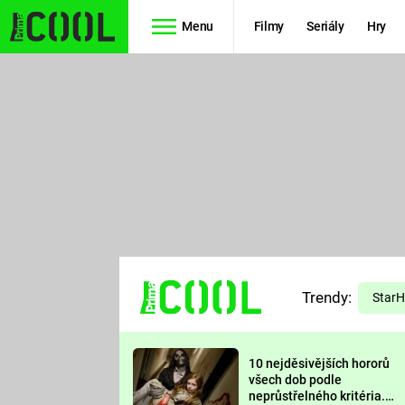
Menu
Filmy
Seriály
Hry
Seriály
Filmy
SIMPSONOVI
STAR WARS
HVĚZDNÁ
AVENGERS
BRÁNA
RYCHLE A
TEORIE
ZBĚSILE 10
Trendy:
VELKÉHO
Star
PREDÁTOR
TŘESKU
10 nejděsivějších hororů
FUTURAMA
všech dob podle
neprůstřelného kritéria.