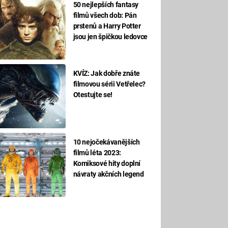
50 nejlepších fantasy
filmů všech dob: Pán
prstenů a Harry Potter
jsou jen špičkou ledovce
KVÍZ: Jak dobře znáte
filmovou sérii Vetřelec?
Otestujte se!
10 nejočekávanějších
filmů léta 2023:
Komiksové hity doplní
návraty akčních legend