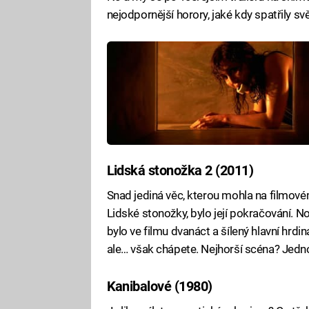
nejodpornější horory, jaké kdy spatřily svě
Lidská stonožka 2 (2011)
Snad jediná věc, kterou mohla na filmové
Lidské stonožky, bylo její pokračování. No
bylo ve filmu dvanáct a šílený hlavní hrdi
ale… však chápete. Nejhorší scéna? Jednozna
Kanibalové (1980)