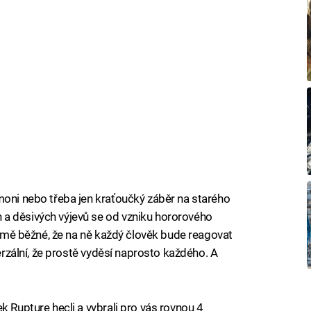
moni nebo třeba jen kraťoučký záběr na starého
a děsivých výjevů se od vzniku hororového
řejmě běžné, že na ně každý člověk bude reagovat
verzální, že prostě vyděsí naprosto každého. A
k Rupture hecli a vybrali pro vás rovnou 4