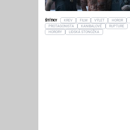
ŠTÍTKY
KREV
FILM
VÝLET
HOROR
PROTAGONISTA
KANIBALOVÉ
RUPTURE
HORORY
LIDSKÁ STONOŽKA