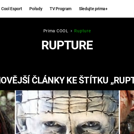
Cool Esport
Pořady
TV Program
Sledujte prima+
Prima COOL
Rupture
Hry
Zábava
RUPTURE
MAFIA
ZÁBAVN
GALERI
GTA 6
NEJLEP
OVĚJŠÍ ČLÁNKY KE ŠTÍTKU „RUP
KINGDOM
KOMEDI
COME:
DELIVERANCE
CHUCK
NORRIS
ESPORT
DEADP