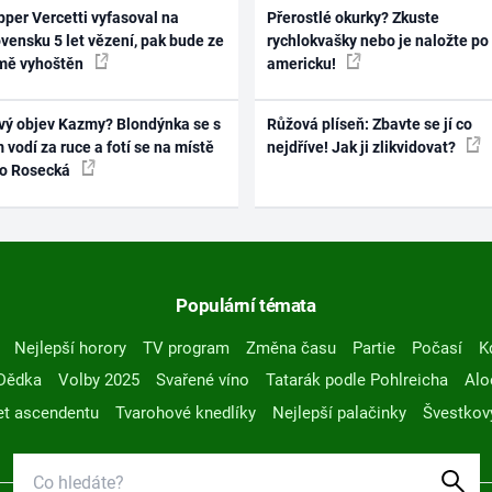
per Vercetti vyfasoval na
Přerostlé okurky? Zkuste
vensku 5 let vězení, pak bude ze
rychlokvašky nebo je naložte po
mě vyhoštěn
americku!
vý objev Kazmy? Blondýnka se s
Růžová plíseň: Zbavte se jí co
 vodí za ruce a fotí se na místě
nejdříve! Jak ji zlikvidovat?
ko Rosecká
Populární témata
Nejlepší horory
TV program
Změna času
Partie
Počasí
K
Dědka
Volby 2025
Svařené víno
Tatarák podle Pohlreicha
Alo
t ascendentu
Tvarohové knedlíky
Nejlepší palačinky
Švestkov