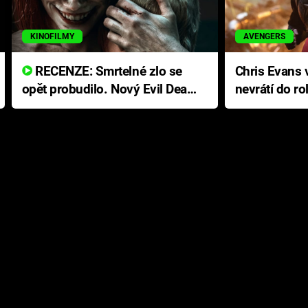
KINOFILMY
AVENGERS
RECENZE: Smrtelné zlo se
Chris Evans v
opět probudilo. Nový Evil Dead
nevrátí do ro
přichází s neodolatelnou
Ameriky
hororovou nabídkou