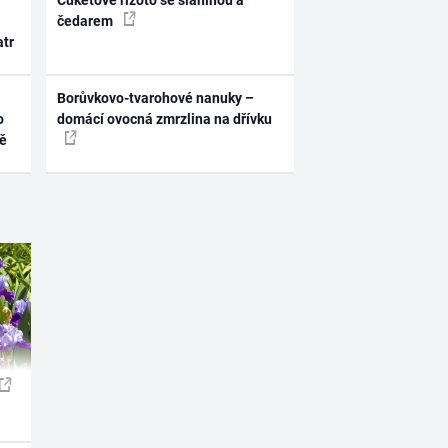
Cuketové rizoto se slaninou a
čedarem
atr
Borůvkovo-tvarohové nanuky –
o
domácí ovocná zmrzlina na dřívku
ně