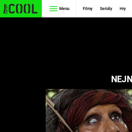
Menu
Filmy
Seriály
Hry
Seriály
Filmy
SIMPSONOVI
STAR WARS
HVĚZDNÁ
AVENGERS
BRÁNA
NEJN
RYCHLE A
TEORIE
ZBĚSILE 10
VELKÉHO
PREDÁTOR
TŘESKU
FUTURAMA