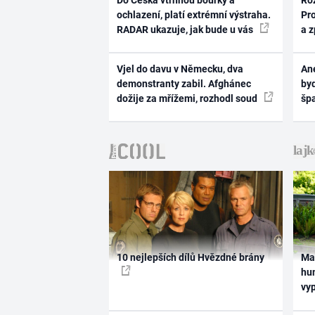
Do Česka vtrhnou bouřky a
Ro
ochlazení, platí extrémní výstraha.
Pr
RADAR ukazuje, jak bude u vás
a 
Vjel do davu v Německu, dva
Ane
demonstranty zabil. Afghánec
byd
dožije za mřížemi, rozhodl soud
šp
10 nejlepších dílů Hvězdné brány
Ma
hum
vy