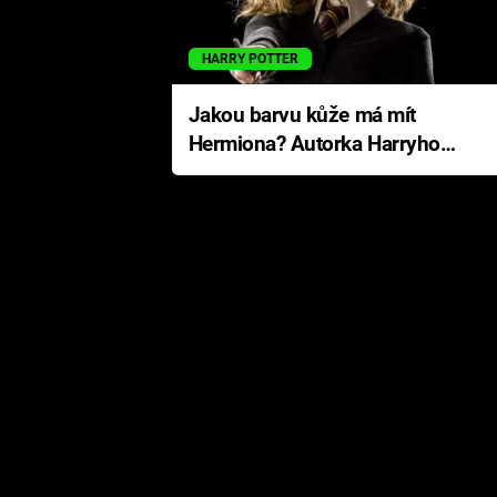
HARRY POTTER
Jakou barvu kůže má mít
Hermiona? Autorka Harryho
Pottera přišla s ráznou
odpovědí