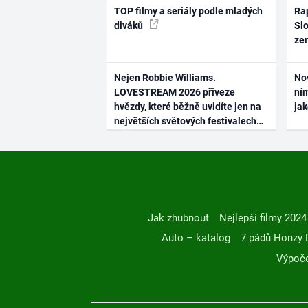
TOP filmy a seriály podle mladých
Rap
diváků
Slo
ze
Nejen Robbie Williams.
No
LOVESTREAM 2026 přiveze
ním
hvězdy, které běžně uvidíte jen na
ja
největších světových festivalech
Jak zhubnout
Nejlepší filmy 2024
Auto – katalog
7 pádů Honzy 
Výpoče