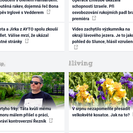
zloučení s Glenem Hansardem:
Operace Entebbe ukázala
outěná rakev, dojemná řeč Bona
schopnosti Izraele. Při
zpěv Irglové s Vedderem
osvobozování rukojmích padl br
premiéra
ta a Jirka z AYTO spolu zkouší
Video zachytilo výzkumníka na
let. Válise mrzí, že ukázal
okraji lávového jezera. Je to jak
atné stránky
pohled do Slunce, hlásil vzruše
rtyho frky: Táta kvůli mému
V srpnu nezapomeňte přesadit
oru málem přišel o práci,
velkokvěté kosatce. Jak na to?
práví kontroverzní Řezník