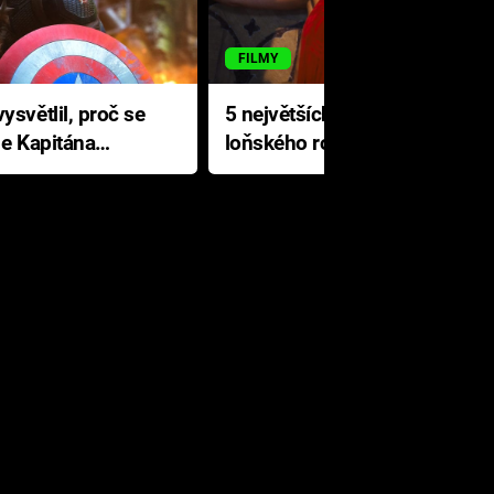
FILMY
ysvětlil, proč se
5 největších propadáků
le Kapitána
loňského roku: Disney na
jediné katastrofě prodělal 200
milionů dolarů