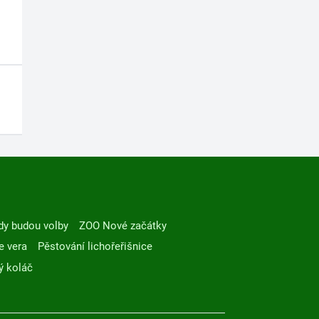
dy budou volby
ZOO Nové začátky
e vera
Pěstování lichořeřišnice
ý koláč