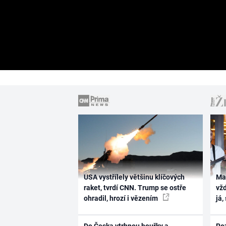
USA vystřílely většinu klíčových
Ma
raket, tvrdí CNN. Trump se ostře
vž
ohradil, hrozí i vězením
já,