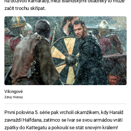
na doživotí kamarády, mezi islandskými osadníky to může
začít trochu skřípat.
Vikingové
Zdroj: History
První polovina 5. série pak vrcholí okamžikem, kdy Harald
zavraždí Halfdana, zatímco se Ivar se svou armádou vrátí
zpátky do Kattegatu a pokouší se stát snovým králem!