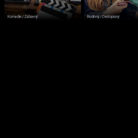
Komedie / Zábavný
Rodinný / Cestopisný