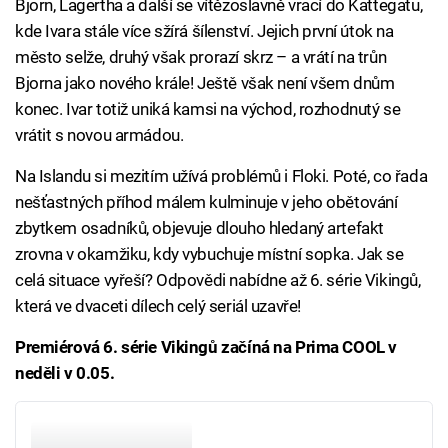
Bjorn, Lagertha a další se vítězoslavně vrací do Kattegatu,
kde Ivara stále více sžírá šílenství. Jejich první útok na
město selže, druhý však prorazí skrz – a vrátí na trůn
Bjorna jako nového krále! Ještě však není všem dnům
konec. Ivar totiž uniká kamsi na východ, rozhodnutý se
vrátit s novou armádou.
Na Islandu si mezitím užívá problémů i Floki. Poté, co řada
nešťastných příhod málem kulminuje v jeho obětování
zbytkem osadníků, objevuje dlouho hledaný artefakt
zrovna v okamžiku, kdy vybuchuje místní sopka. Jak se
celá situace vyřeší? Odpovědi nabídne až 6. série Vikingů,
která ve dvaceti dílech celý seriál uzavře!
Premiérová 6. série Vikingů začíná na Prima COOL v
neděli v 0.05.