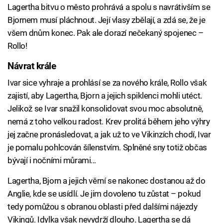
Lagertha bitvu o město prohrává a spolu s navrátivším se
Bjornem musí pláchnout. Její vlasy zbělají, a zdá se, že je
všem dnům konec. Pak ale dorazí nečekaný spojenec –
Rollo!
Návrat krále
Ivar sice vyhraje a prohlásí se za nového krále, Rollo však
zajistí, aby Lagertha, Bjorn a jejich spiklenci mohli utéct.
Jelikož se Ivar snažil konsolidovat svou moc absolutně,
nemá z toho velkou radost. Krev prolitá během jeho výhry
jej začne pronásledovat, a jak už to ve Vikinzích chodí, Ivar
je pomalu pohlcován šílenstvím. Splněné sny totiž občas
bývají i nočními můrami...
Lagertha, Bjorn a jejich věrní se nakonec dostanou až do
Anglie, kde se usídlí. Je jim dovoleno tu zůstat – pokud
tedy pomůžou s obranou oblasti před dalšími nájezdy
Vikingů. Idylka však nevydrží dlouho. Lagertha se dá