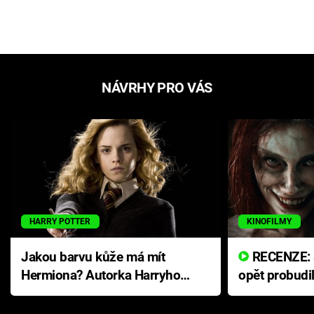
NÁVRHY PRO VÁS
HARRY POTTER
KINOFILMY
Jakou barvu kůže má mít
RECENZE: Smrtelné zlo se
Hermiona? Autorka Harryho
opět probudi
Pottera přišla s ráznou
přichází s n
odpovědí
hororovou n