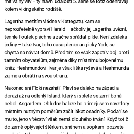
mít valný vliv – ty hlavní události 5. série se totiž odehrávají
kolem vikingského rodiště.
Lagertha mezitím vládne v Kattegatu, kam se
neprozřetelně vypraví Harald – ačkoliv jej Lagertha uvězní,
tenhle floutek pláchne a začne spřádat pikle. Není zdaleka
jediný – také Ivar, toho času plenící anglický York, se
chystá na návrat domů. Před tím se však zapotí v boji proti
tamním obyvatelům, zejména díky místnímu bojovnému
knězi Heahmundovi. Ivar je však liška ryšavá a Heahmunda
zajme a obrátí na svou stranu.
Nakonec ani Floki nezahálí. Plaví se daleko na západ a
dorazí až na odlehlý Island, který si splete se zemí bohů
neboli Asgardem. Obludné haluze ho přimějí sem navzdory
místním nuzným poměrům začít lákat osadníky. Podaří se
mu to, jeho vítězství však nemá dlouhého trvání. Když totiž
do země oplývající štěrkem, sněhem a sopkami pozvete