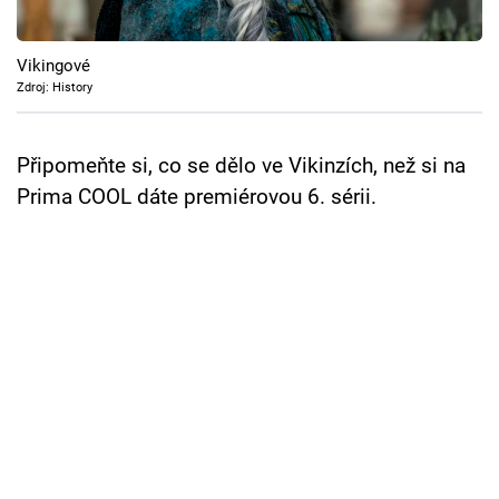
Cool Esport
Vikingové
Pořady
Zdroj: History
TV Program
Připomeňte si, co se dělo ve Vikinzích, než si na
Sledujte prima+
Prima COOL dáte premiérovou 6. sérii.
Přihlášení
Sledujte nás