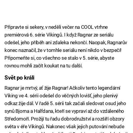
Připravte si sekery, v neděli večer na COOL vtrhne
premiérová 6. série Vikingů. I když Ragnar ze seriálu
odešel, jeho příběh ani zdaleka nekončí. Naopak, Ragnarův
konec naznačil, že v tomhle seriálu není nikdo v bezpečí!
Připomeňte si, co všechno se stalo v 5. série, abyste
rovnou mohli začít koukat na tu další.
Svět po králi
Failed to fetch
Ragnar je mrtvý, ať žije Ragnar! Ačkoliv tento legendární
Viking ve 4. sérii odešel do věčných lovišť, jeho plenivý
odkaz žije dál. V řadě 5. sérii tak začali sledovat osud jeho
synů Bjorna a Halfdana, kteří se vypraví až do vzdáleného
Středomoří. Prožijí tu řadu dobrodružství a rozšíří obzory
světa v éře Vikingů. Nakonec však jejich putování nebude