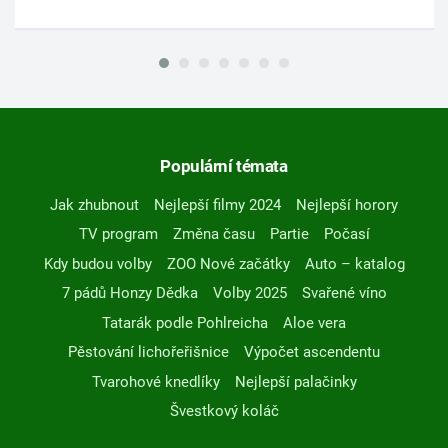
Populární témata
Jak zhubnout
Nejlepší filmy 2024
Nejlepší horory
TV program
Změna času
Partie
Počasí
Kdy budou volby
ZOO Nové začátky
Auto – katalog
7 pádů Honzy Dědka
Volby 2025
Svařené víno
Tatarák podle Pohlreicha
Aloe vera
Pěstování lichořeřišnice
Výpočet ascendentu
Tvarohové knedlíky
Nejlepší palačinky
Švestkový koláč