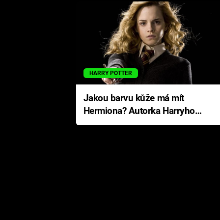
HARRY POTTER
Jakou barvu kůže má mít
Hermiona? Autorka Harryho
Pottera přišla s ráznou
odpovědí