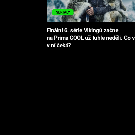
SERIÁLY
Finální 6. série Vikingů začne
na Prima COOL už tuhle neděli. Co 
v ní čeká?