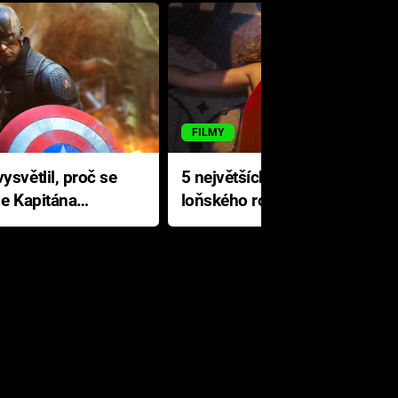
FILMY
ysvětlil, proč se
5 největších propadáků
le Kapitána
loňského roku: Disney na
jediné katastrofě prodělal 200
milionů dolarů