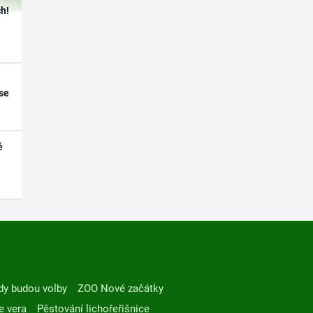
h!
se
é
dy budou volby
ZOO Nové začátky
e vera
Pěstování lichořeřišnice