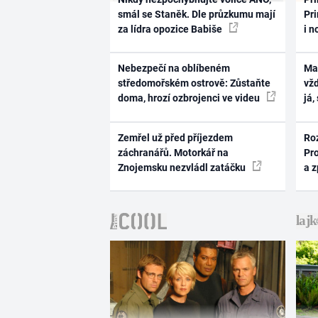
smál se Staněk. Dle průzkumu mají
Pri
za lídra opozice Babiše
i n
Nebezpečí na oblíbeném
Ma
středomořském ostrově: Zůstaňte
vž
doma, hrozí ozbrojenci ve videu
já,
Zemřel už před příjezdem
Ro
záchranářů. Motorkář na
Pr
Znojemsku nezvládl zatáčku
a 