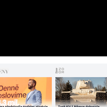
ma představila podzim: startuje
Tank KV-1 Němce dokonale