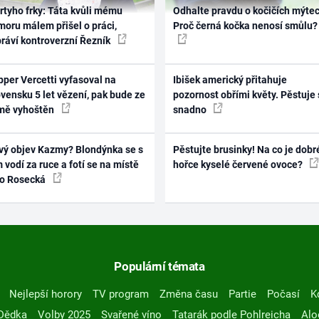
rtyho frky: Táta kvůli mému
Odhalte pravdu o kočičích mýtec
oru málem přišel o práci,
Proč černá kočka nenosí smůlu?
práví kontroverzní Řezník
per Vercetti vyfasoval na
Ibišek americký přitahuje
vensku 5 let vězení, pak bude ze
pozornost obřími květy. Pěstuje 
mě vyhoštěn
snadno
vý objev Kazmy? Blondýnka se s
Pěstujte brusinky! Na co je dobr
 vodí za ruce a fotí se na místě
hořce kyselé červené ovoce?
ko Rosecká
Populární témata
Nejlepší horory
TV program
Změna času
Partie
Počasí
K
Dědka
Volby 2025
Svařené víno
Tatarák podle Pohlreicha
Alo