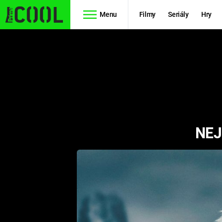
Menu
Filmy
Seriály
Hry
Seriály
Filmy
SIMPSONOVI
STAR WARS
HVĚZDNÁ
AVENGERS
BRÁNA
NEJ
RYCHLE A
TEORIE
ZBĚSILE 10
VELKÉHO
PREDÁTOR
TŘESKU
FUTURAMA