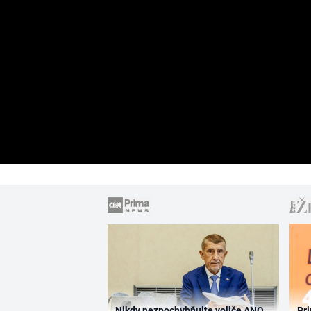
Nikdy nezpochybňujte voliče ANO,
Pri