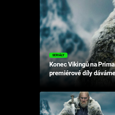
SERIÁLY
Konec Vikingů na Prima
premiérové díly dáváme