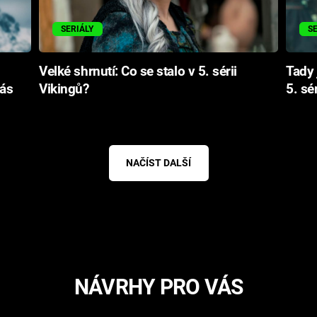
SERIÁLY
S
Velké shrnutí: Co se stalo v 5. sérii
Tady 
vás
Vikingů?
5. sé
NAČÍST DALŠÍ
NÁVRHY PRO VÁS