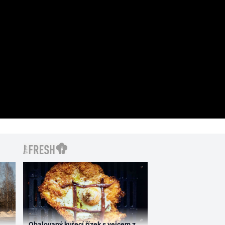
Obalovaný kuřecí řízek s vejcem z