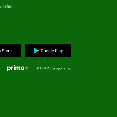
ý koláč
 Store
Google Play
© FTV Prima spol. s r.o.