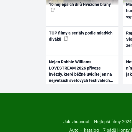
10 nejlepších dílů Hvězdné brány
Ma
hum
vy
TOP filmy a seriály podle mladých
Rap
diváků
Slo
ze
Nejen Robbie Williams.
No
LOVESTREAM 2026 přiveze
ním
hvězdy, které běžně uvidíte jen na
ja
největších světových festivalech
Jak zhubnout
Nejlepší filmy 2024
Auto – katalog
7 pádů Honzy 