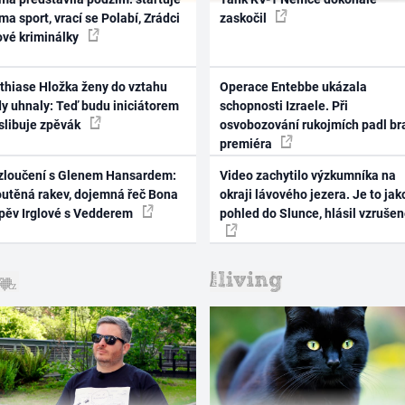
ma sport, vrací se Polabí, Zrádci
zaskočil
ové kriminálky
thiase Hložka ženy do vztahu
Operace Entebbe ukázala
dy uhnaly: Teď budu iniciátorem
schopnosti Izraele. Při
 slibuje zpěvák
osvobozování rukojmích padl br
premiéra
zloučení s Glenem Hansardem:
Video zachytilo výzkumníka na
outěná rakev, dojemná řeč Bona
okraji lávového jezera. Je to jak
zpěv Irglové s Vedderem
pohled do Slunce, hlásil vzruše