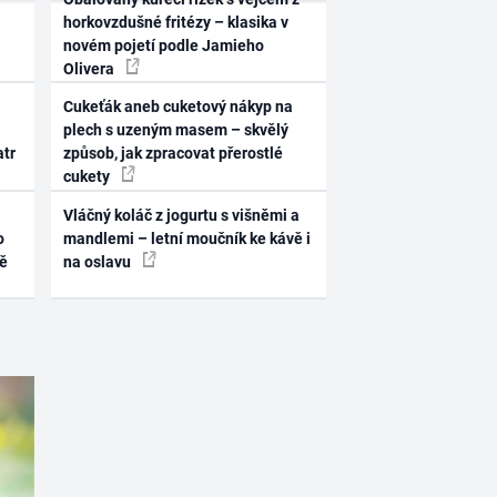
horkovzdušné fritézy – klasika v
novém pojetí podle Jamieho
Olivera
Cukeťák aneb cuketový nákyp na
plech s uzeným masem – skvělý
atr
způsob, jak zpracovat přerostlé
cukety
Vláčný koláč z jogurtu s višněmi a
o
mandlemi – letní moučník ke kávě i
ně
na oslavu