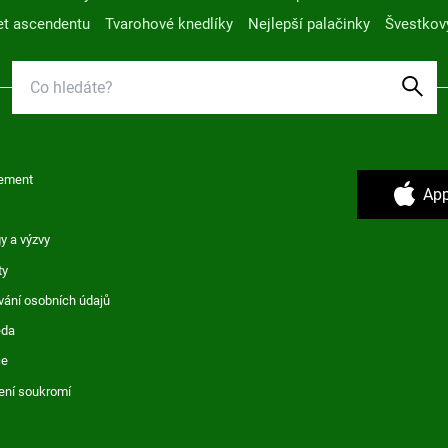
t ascendentu
Tvarohové knedlíky
Nejlepší palačinky
Švestkov
ement
App
y a výzvy
ty
vání osobních údajů
ěda
ce
ení soukromí