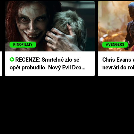
KINOFILMY
AVENGERS
RECENZE: Smrtelné zlo se
Chris Evans v
opět probudilo. Nový Evil Dead
nevrátí do ro
přichází s neodolatelnou
Ameriky
hororovou nabídkou