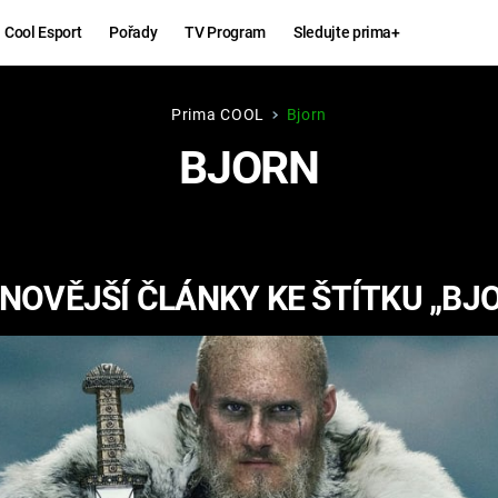
Cool Esport
Pořady
TV Program
Sledujte prima+
Prima COOL
Bjorn
Hry
Zábava
BJORN
MAFIA
ZÁBAVN
GALERI
GTA 6
NEJLEP
NOVĚJŠÍ ČLÁNKY KE ŠTÍTKU „BJ
KINGDOM
KOMEDI
COME:
DELIVERANCE
CHUCK
NORRIS
ESPORT
DEADP