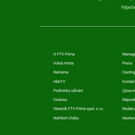
Výpoče
O FTV Prima
Manag
Volná místa
Press
Reklama
Casting
HbbTV
Kontak
Podmínky užívání
Zpraco
Cookies
Nápov
Vlastník FTV Prima spol. s r.o.
Redak
Nahlásit chybu
Nastav