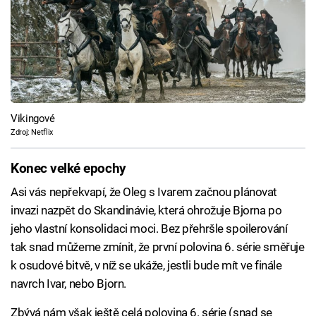
Vikingové
Zdroj: Netflix
Konec velké epochy
Asi vás nepřekvapí, že Oleg s Ivarem začnou plánovat
invazi nazpět do Skandinávie, která ohrožuje Bjorna po
jeho vlastní konsolidaci moci. Bez přehršle spoilerování
tak snad můžeme zmínit, že první polovina 6. série směřuje
k osudové bitvě, v níž se ukáže, jestli bude mít ve finále
navrch Ivar, nebo Bjorn.
Zbývá nám však ještě celá polovina 6. série (snad se