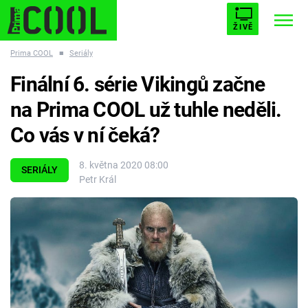
ŽIVĚ
Prima COOL
■
Seriály
STARHOUSE
BUFFY, PŘEMOŽITELKA UPÍRŮ
Trendy:
Finální 6. série Vikingů začne
ESCAPE
PLNEJ KOTEL
AVENGERS 5
na Prima COOL už tuhle neděli.
Co vás v ní čeká?
8. května 2020 08:00
SERIÁLY
Petr Král
Témata
Filmy
Seriály
Hry