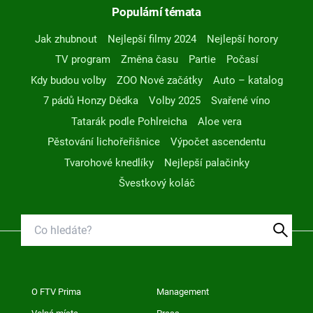
Populární témata
Jak zhubnout
Nejlepší filmy 2024
Nejlepší horory
TV program
Změna času
Partie
Počasí
Kdy budou volby
ZOO Nové začátky
Auto – katalog
7 pádů Honzy Dědka
Volby 2025
Svařené víno
Tatarák podle Pohlreicha
Aloe vera
Pěstování lichořeřišnice
Výpočet ascendentu
Tvarohové knedlíky
Nejlepší palačinky
Švestkový koláč
O FTV Prima
Management