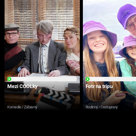
PŘEHRÁT
PŘEHRÁT
Mezi COOLky
Fotr na tripu
Komedie / Zábavný
Rodinný / Cestopisný