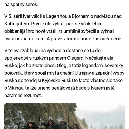
na špatný seroš.
V 5. sérii Ivar válčil s Lagerthou a Bjornem o nadvládu nad
Kattegatem. První kolo vyhrál, pak se však lehce
oblíbenější hrdinové vrátili, triumfálně zvítězili a vyhnali
Ivara neznámo kam. A právě v tomto bodě začíná 6. série.
V té Ivar zabloudí na východ a dostane se tu do
spojenectví s ruským princem Olegem. Nečekejte ale
Rusko, jak ho znáte dnes. Oleg je totiž legendární severský
bojovník, který spojil místa dnešní Ukrajiny a západní výspy
Ruska do tehdejší Kyjevské Rusi. De facto vlastně šlo také
o Vikinga, takže si jeho seriálové já bude s Ivarem jistě
náramně rozumět.