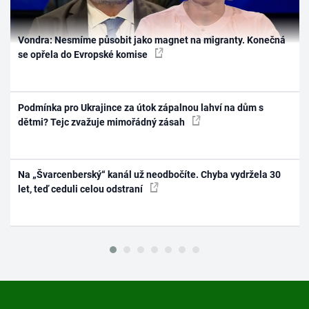
Vondra: Nesmíme působit jako magnet na migranty. Konečná
se opřela do Evropské komise
Podmínka pro Ukrajince za útok zápalnou lahví na dům s
dětmi? Tejc zvažuje mimořádný zásah
Na „Švarcenberský“ kanál už neodbočíte. Chyba vydržela 30
let, teď ceduli celou odstraní