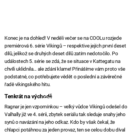
Konec je na dohled! V neděli večer se na COOLu rozjede
premiérová 6. série Vikingů – respektive jejích první deset
dílů, jelikož se druhých deset dílů zatím nedotočilo. Po
událostech 5. série se zdá, že se situace v Kattegatu na
chvíli uklidnila... ale zdání klame! Přinášíme vám proto vše
podstatné, co potřebujete vědět o poslední a závěrečné
řadě vikingského hitu.
Tenkrát na východě
Failed to fetch
Ragnar je jen vzpomínkou – velký vůdce Vikingů odešel do
Valhally již ve 4. sérii, zbytek seriálu tak sleduje snahy jeho
synů o navázání na jeho odkaz. Kdo by však čekal, že
chlapci potáhnou za jeden provaz, ten se celou dobu díval