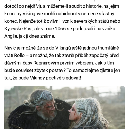
dotočí co nejdřív!), a můžeme-li soudit z historie, na jejím
konci by Vikingové mohli nabídnout víceméně šťastný
konec. Nejenže totiž ovlivnili vznik severských států nebo
Kyjevské Rusi, ale v roce 1066 se podepsali i na vzniku
Anglie, jak ji dnes známe.
Navíc je možné, že se do Vikingů ještě jednou triumfálně
vrátí Rollo – a možná, že tak završí příběh započatý před
dávnými časy Ragnarovým prvním výbojem. Jak s tím
bude souviset zbytek postav? To samozřejmě zjistíte jen
tak, že bude Vikingy poctivě sledovat!