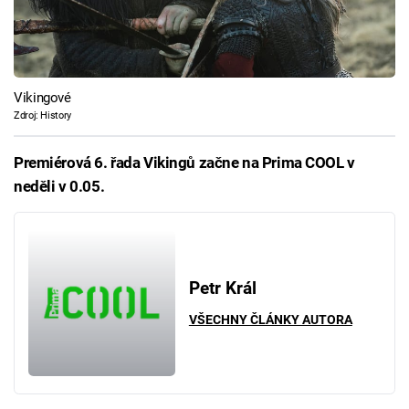
Vikingové
Zdroj: History
Premiérová 6. řada Vikingů začne na Prima COOL v
neděli v 0.05.
Petr Král
VŠECHNY ČLÁNKY AUTORA