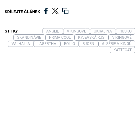
SDÍLEJTE ČLÁNEK
ŠTÍTKY
ANGLIE
VIKINGOVÉ
UKRAJINA
RUSKO
SKANDINÁVIE
PRIMA COOL
KYJEVSKÁ RUS
VIKINGOVÉ
VALHALLA
LAGERTHA
ROLLO
BJORN
6. SÉRIE VIKINGŮ
KATTEGAT