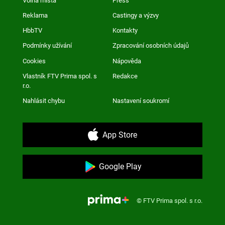
Volná místa
Press
Reklama
Castingy a výzvy
HbbTV
Kontakty
Podmínky užívání
Zpracování osobních údajů
Cookies
Nápověda
Vlastník FTV Prima spol. s
Redakce
r.o.
Nahlásit chybu
Nastavení soukromí
App Store
Google Play
© FTV Prima spol. s r.o.