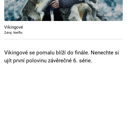
Cool Esport
Pořady
Vikingové
TV Program
Zdroj: Netflix
Sledujte prima+
Vikingové se pomalu blíží do finále. Nenechte si
ujít první polovinu závěrečné 6. série.
Přihlášení
Sledujte nás