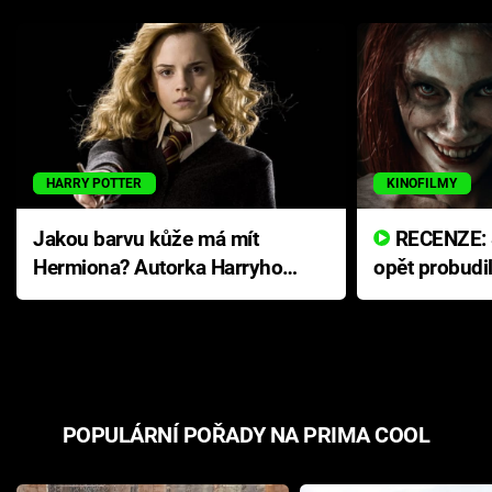
HARRY POTTER
KINOFILMY
Jakou barvu kůže má mít
RECENZE: Smrtelné zlo se
Hermiona? Autorka Harryho
opět probudi
Pottera přišla s ráznou
přichází s n
odpovědí
hororovou n
POPULÁRNÍ POŘADY NA PRIMA COOL