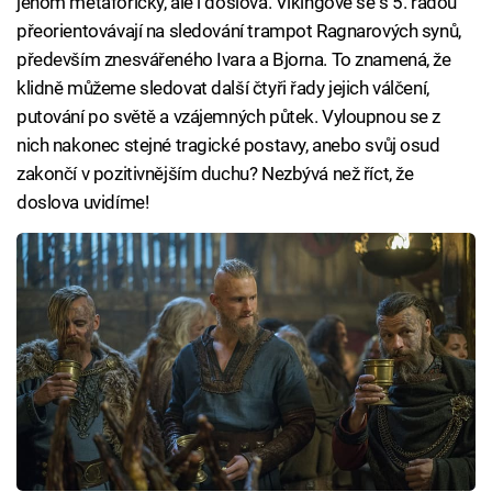
jenom metaforicky, ale i doslova. Vikingové se s 5. řadou
přeorientovávají na sledování trampot Ragnarových synů,
především znesvářeného Ivara a Bjorna. To znamená, že
klidně můžeme sledovat další čtyři řady jejich válčení,
putování po světě a vzájemných půtek. Vyloupnou se z
nich nakonec stejné tragické postavy, anebo svůj osud
zakončí v pozitivnějším duchu? Nezbývá než říct, že
doslova uvidíme!