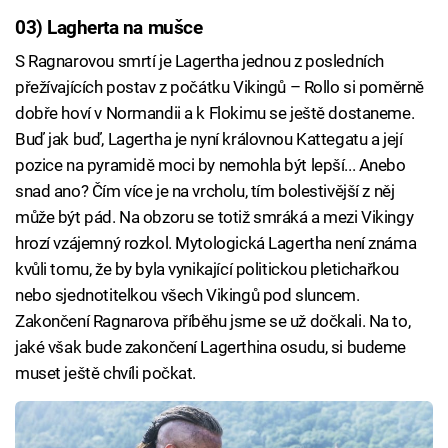
03) Lagherta na mušce
S Ragnarovou smrtí je Lagertha jednou z posledních
přežívajících postav z počátku Vikingů – Rollo si poměrně
dobře hoví v Normandii a k Flokimu se ještě dostaneme.
Buď jak buď, Lagertha je nyní královnou Kattegatu a její
pozice na pyramidě moci by nemohla být lepší... Anebo
snad ano? Čím více je na vrcholu, tím bolestivější z něj
může být pád. Na obzoru se totiž smráká a mezi Vikingy
hrozí vzájemný rozkol. Mytologická Lagertha není známa
kvůli tomu, že by byla vynikající politickou pletichařkou
nebo sjednotitelkou všech Vikingů pod sluncem.
Zakončení Ragnarova příběhu jsme se už dočkali. Na to,
jaké však bude zakončení Lagerthina osudu, si budeme
muset ještě chvíli počkat.