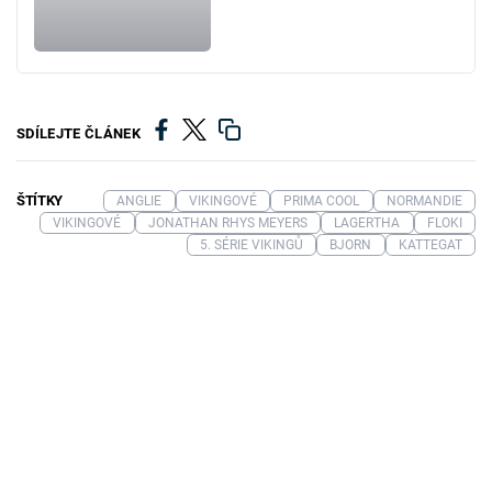
SDÍLEJTE ČLÁNEK
ŠTÍTKY
ANGLIE
VIKINGOVÉ
PRIMA COOL
NORMANDIE
VIKINGOVÉ
JONATHAN RHYS MEYERS
LAGERTHA
FLOKI
5. SÉRIE VIKINGŮ
BJORN
KATTEGAT