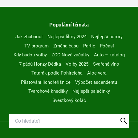
Populární témata
Jak zhubnout
Nejlepší filmy 2024
Nejlepší horory
TV program
Změna času
Partie
Počasí
Kdy budou volby
ZOO Nové začátky
Auto – katalog
7 pádů Honzy Dědka
Volby 2025
Svařené víno
Tatarák podle Pohlreicha
Aloe vera
Pěstování lichořeřišnice
Výpočet ascendentu
Tvarohové knedlíky
Nejlepší palačinky
Švestkový koláč