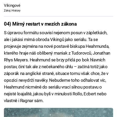
Vikingové
Zdroj: History
04) Mírný restart v mezích zákona
S úpravou formátu souvisí nejenom posun v zápletkách,
ale i jakási mírná obroda Vikingů jako seriálu. Ta se
projevuje zejména na nové postavě biskupa Heahmunda,
kterého hraje náš oblíbený maniak z Tudorovců, Jonathan
Rhys Meyers. Heahmund se brzy přidá po bok hlavních
postav, činí tak ale z nečekaného úhlu – začíná totiž jako
záporák na anglické straně, situace tomu však chce, že v
opozici nevydrží navěky. Nebudeme toho odhalovat víc,
Heahmund nicméně do seriálu vrací silnou postavu o
nejisté loajalitě, jakou byli v minulosti Rollo, Ecbert nebo
vlastně i Ragnar sám.