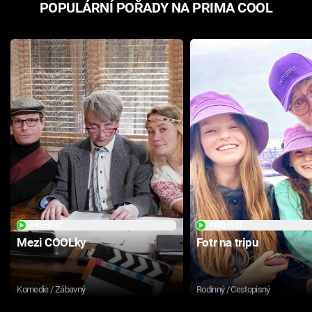
POPULÁRNÍ POŘADY NA PRIMA COOL
PŘEHRÁT
PŘEHRÁT
Mezi COOLky
Fotr na tripu
Komedie / Zábavný
Rodinný / Cestopisný