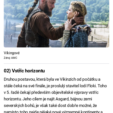
Vikingové
Zdroj: AMC
02) Vstříc horizontu
Druhou postavou, která byla ve Vikinzích od počátku a
stále čeká na své finále, je proslulý stavitel lodí Floki. Toho
v 5. řadě čekají především objevitelské výpravy vstříc
horizontu. Jeho cílem je najít Asgard, bájnou zemi
severských bohů, je však také dost dobře možné, že
namísto toho najde nějaké nové významné kontinenty a