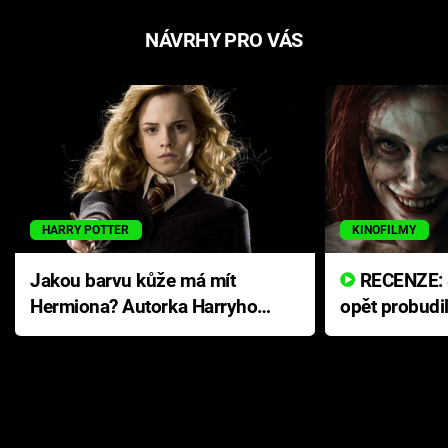
NÁVRHY PRO VÁS
HARRY POTTER
KINOFILMY
Jakou barvu kůže má mít
RECENZE: Smrtelné zlo se
Hermiona? Autorka Harryho
opět probudi
Pottera přišla s ráznou
přichází s n
odpovědí
hororovou n