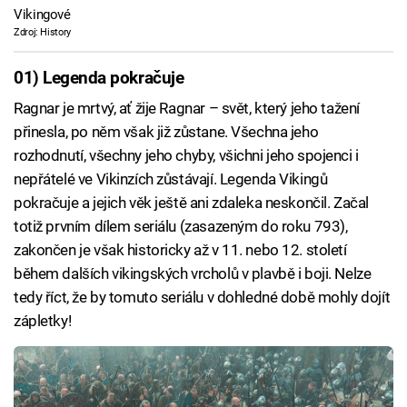
Vikingové
Zdroj: History
01) Legenda pokračuje
Ragnar je mrtvý, ať žije Ragnar – svět, který jeho tažení
přinesla, po něm však již zůstane. Všechna jeho
rozhodnutí, všechny jeho chyby, všichni jeho spojenci i
nepřátelé ve Vikinzích zůstávají. Legenda Vikingů
pokračuje a jejich věk ještě ani zdaleka neskončil. Začal
totiž prvním dílem seriálu (zasazeným do roku 793),
zakončen je však historicky až v 11. nebo 12. století
během dalších vikingských vrcholů v plavbě i boji. Nelze
tedy říct, že by tomuto seriálu v dohledné době mohly dojít
zápletky!