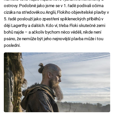
ostrovy. Podobně jako jsme se v 1. řadě podívali očima
cizáka na středověkou Anglii, Flokiho objevitelské plavby v
5. řadě poslouží jako zpestření spikleneckých příběhů v
ději Lagerthy a dalších. Kdo ví, třeba Floki skutečně zemi
bohů najde – a ačkoliv bychom něco věděli, nikde není
psáno, že nemůže být jeho nejnovější plavba může i tou
poslední.