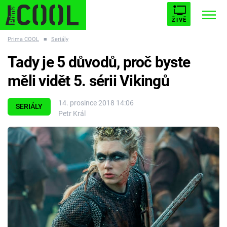
ŽIVĚ
Prima COOL
■
Seriály
STARHOUSE
BUFFY, PŘEMOŽITELKA UPÍRŮ
Trendy:
Tady je 5 důvodů, proč byste
ESCAPE
PLNEJ KOTEL
AVENGERS 5
měli vidět 5. sérii Vikingů
14. prosince 2018 14:06
SERIÁLY
Petr Král
Témata
Filmy
Seriály
Hry