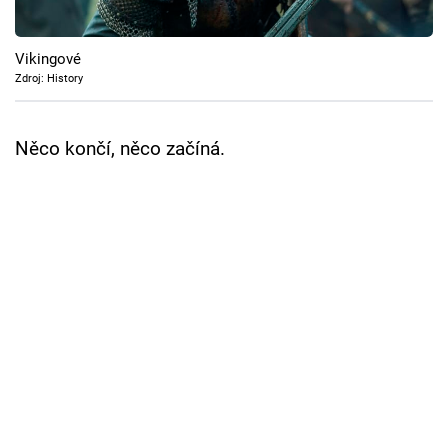
Cool Esport
Vikingové
Pořady
Zdroj: History
TV Program
Něco končí, něco začíná.
Sledujte prima+
Přihlášení
Sledujte nás