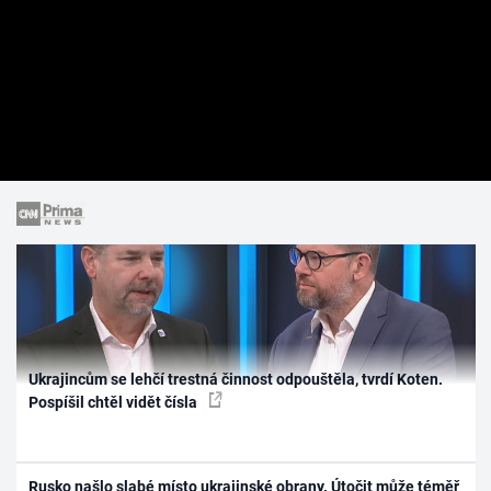
Ukrajincům se lehčí trestná činnost odpouštěla, tvrdí Koten.
Pospíšil chtěl vidět čísla
Rusko našlo slabé místo ukrajinské obrany. Útočit může téměř