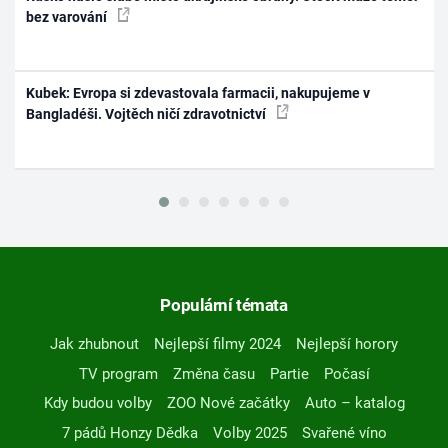
bez varování
Kubek: Evropa si zdevastovala farmacii, nakupujeme v
Bangladéši. Vojtěch ničí zdravotnictví
Populární témata
Jak zhubnout
Nejlepší filmy 2024
Nejlepší horory
TV program
Změna času
Partie
Počasí
Kdy budou volby
ZOO Nové začátky
Auto – katalog
7 pádů Honzy Dědka
Volby 2025
Svařené víno