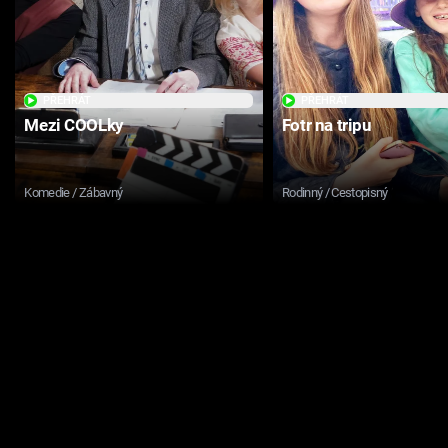
PŘEHRÁT
PŘEHRÁT
Mezi COOLky
Fotr na tripu
Komedie / Zábavný
Rodinný / Cestopisný