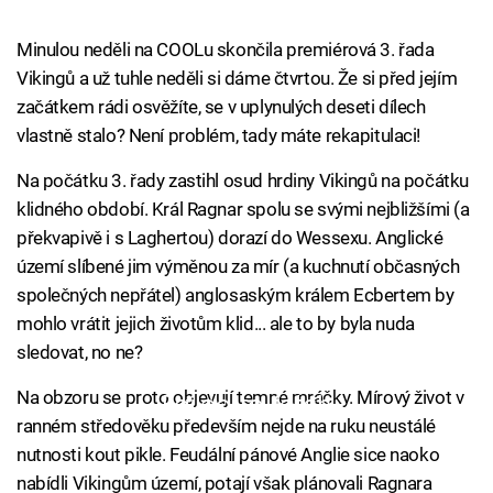
Minulou neděli na COOLu skončila premiérová 3. řada
Vikingů a už tuhle neděli si dáme čtvrtou. Že si před jejím
začátkem rádi osvěžíte, se v uplynulých deseti dílech
vlastně stalo? Není problém, tady máte rekapitulaci!
Na počátku 3. řady zastihl osud hrdiny Vikingů na počátku
klidného období. Král Ragnar spolu se svými nejbližšími (a
překvapivě i s Laghertou) dorazí do Wessexu. Anglické
území slíbené jim výměnou za mír (a kuchnutí občasných
společných nepřátel) anglosaským králem Ecbertem by
mohlo vrátit jejich životům klid... ale to by byla nuda
sledovat, no ne?
Na obzoru se proto objevují temné mráčky. Mírový život v
Failed to fetch
ranném středověku především nejde na ruku neustálé
nutnosti kout pikle. Feudální pánové Anglie sice naoko
nabídli Vikingům území, potají však plánovali Ragnara