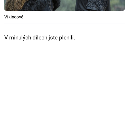
Cool Esport
Vikingové
Pořady
TV Program
V minulých dílech jste plenili.
Sledujte prima+
Přihlášení
Sledujte nás