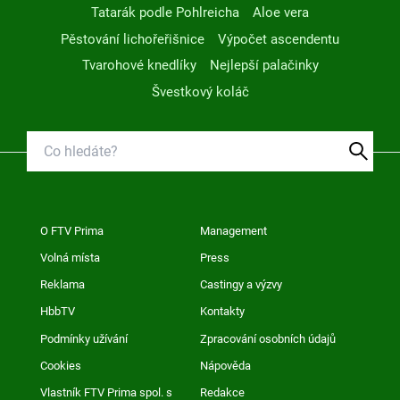
Tatarák podle Pohlreicha
Aloe vera
Pěstování lichořeřišnice
Výpočet ascendentu
Tvarohové knedlíky
Nejlepší palačinky
Švestkový koláč
O FTV Prima
Management
Volná místa
Press
Reklama
Castingy a výzvy
HbbTV
Kontakty
Podmínky užívání
Zpracování osobních údajů
Cookies
Nápověda
Vlastník FTV Prima spol. s
Redakce