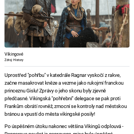
Vikingové
Zdroj: History
Uprostřed "pohřbu" v katedrále Ragnar vyskočí z rakve,
začne masakrovat kněze a vezme jako rukojmí franckou
princeznu Gislu! Zprávy o jeho skonu byly zjevně
předčasné. Vikingská "pohřební" delegace se pak proti
Frankům obrátí rovněž, zmocní se kontroly nad městskou
bránou a vpustí do města vikingské posily!
Po úspěšném útoku nakonec většina Vikingů odplouvá -