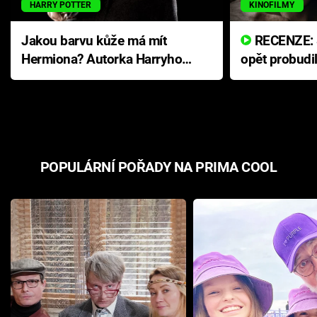
HARRY POTTER
KINOFILMY
Jakou barvu kůže má mít
RECENZE: Smrtelné zlo se
Hermiona? Autorka Harryho
opět probudi
Pottera přišla s ráznou
přichází s n
odpovědí
hororovou n
POPULÁRNÍ POŘADY NA PRIMA COOL