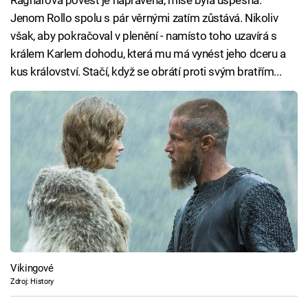
Ragnarova pověst je napravena, mise byla úspěšná.
Jenom Rollo spolu s pár věrnými zatím zůstává. Nikoliv
však, aby pokračoval v plenění - namísto toho uzavírá s
králem Karlem dohodu, která mu má vynést jeho dceru a
kus království. Stačí, když se obrátí proti svým bratřím...
Vikingové
Zdroj: History