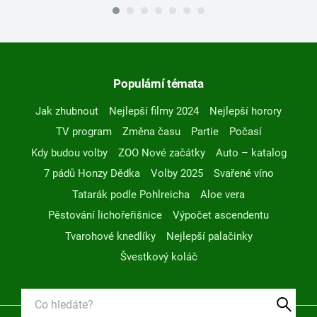
Populární témata
Jak zhubnout
Nejlepší filmy 2024
Nejlepší horory
TV program
Změna času
Partie
Počasí
Kdy budou volby
ZOO Nové začátky
Auto – katalog
7 pádů Honzy Dědka
Volby 2025
Svařené víno
Tatarák podle Pohlreicha
Aloe vera
Pěstování lichořeřišnice
Výpočet ascendentu
Tvarohové knedlíky
Nejlepší palačinky
Švestkový koláč