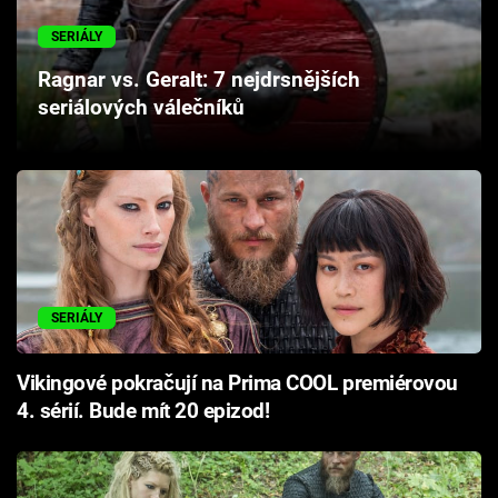
Cool Esport
SERIÁLY
Pořady
Ragnar vs. Geralt: 7 nejdrsnějších
seriálových válečníků
TV Program
Sledujte prima+
Přihlášení
SERIÁLY
Sledujte nás
Vikingové pokračují na Prima COOL premiérovou
4. sérií. Bude mít 20 epizod!