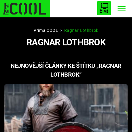
ŽIVĚ
STARHOUSE
BUFFY, PŘEMOŽITELKA UPÍRŮ
Trendy:
Prima COOL
Ragnar Lothbrok
RAGNAR LOTHBROK
ESCAPE
PLNEJ KOTEL
AVENGERS 5
NEJNOVĚJŠÍ ČLÁNKY KE ŠTÍTKU „RAGNAR
LOTHBROK“
Témata
Filmy
Seriály
Hry