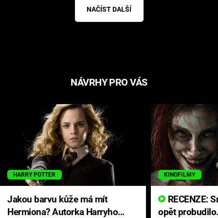
NAČÍST DALŠÍ
NÁVRHY PRO VÁS
HARRY POTTER
KINOFILMY
Jakou barvu kůže má mít
RECENZE: Smrtelné zlo se
Hermiona? Autorka Harryho
opět probudilo