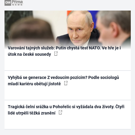
Varování tajných služeb: Putin chystá test NATO. Ve hře je i
útok na české sousedy
Vyhýbá se generace Z vedoucím pozicím? Podle sociologů
mladí kariéru obětují jistotě
Tragická čelní srážka u Pohořelic si vyžádala dva životy. Čtyři
lidé utrpěli těžká zranění