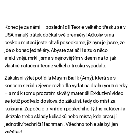
Konec je za námi – poslední díl Teorie velkého třesku se v
USA minulý pátek dočkal své premiéry! Ačkoliv si na
českou mutaci ještě chvíli posečkáme, již nyní je jasné, že
jde o konec jedné éry. Abyste zatlačili slzu o něco
efektivněji, mrkli jsme s nejnovějším videem na to, jak
vlastně natáčení Teorie velkého třesku vypadalo.
Zákulisní výlet pořídila Mayim Bialik (Amy), která se s
koncem seriálu zjevně rozhodla vydat na dráhu youtuberky
– a má k tomu prozatím skvělý materiál! Exkluzivní video
se totiž podívalo doslova do zákulisí, tedy do míst za
kulisami. Započalo první den posledního týdne natáčení a
ukázalo třeba sklady kulisáků nebo místa, kde pracují
jednotliví techničtí fachmani. Všechno tohle ale byl jen
začátek!