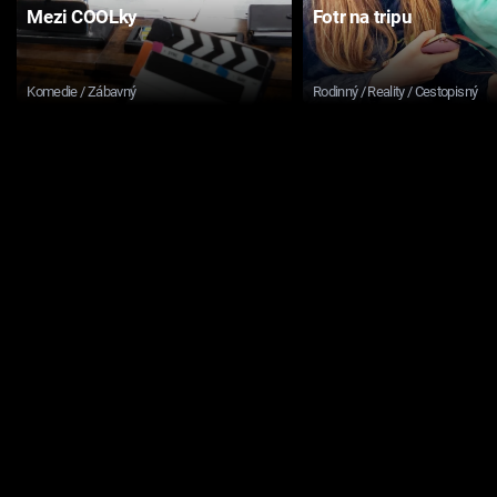
Mezi COOLky
Fotr na tripu
Komedie / Zábavný
Rodinný / Reality / Cestopisný