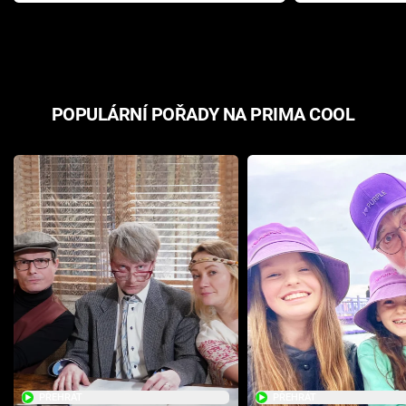
Pottera přišla s ráznou
přichází s n
odpovědí
hororovou n
POPULÁRNÍ POŘADY NA PRIMA COOL
PŘEHRÁT
PŘEHRÁT