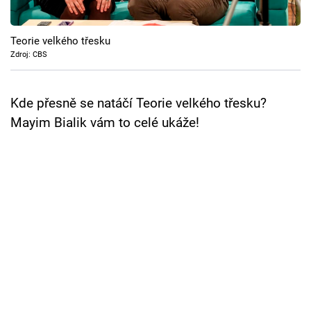
Cool Esport
Teorie velkého třesku
Pořady
Zdroj: CBS
TV Program
Kde přesně se natáčí Teorie velkého třesku?
Sledujte prima+
Mayim Bialik vám to celé ukáže!
Přihlášení
Sledujte nás