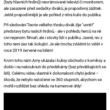
(byty hlavních hrdinů) neorámované televizí či monitorem,
ale zasazené před sedačky diváků, je prapodivný zážitek.
Ještě prapodivnější je ale pohled z nitra kulis do publika.
Při sledování Teorie velkého třesku divák žije "uvnitř"
představy bytu našich hrdinů, - ale v pohledu herců na ně
civí nejenom filmaři, ale i stovky lidí v publiku. Jasně, nic z
toho není zas tak šokující. Je ale trochu zvláštní to vidět v
roce 2019 červené na bílém!
Krom toho nám Amy ukázala i kulisy obchodu s komiksy a
došlo i na nakouknutí do převlékárny (bez převlékajících se
lidí). Celému videu vlastně k dokonalosti chybí jediné –
škoda, že nebylo natočené ve 360 stupních, abychom se
mohli rozhlížet bez ohledu na kamerové úhly!