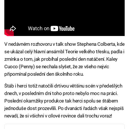
V nedávném rozhovoru v talk show Stephena Colberta, kde
se ukázal celý hlavní ansámbl Teorie velkého třesku, padla i
zmínka o tom, jak probíhal poslední den natáčení. Kaley
Cuoco (Penny) se nechala slyšet, že ze všeho nejvíc
připomínal poslední den školního roku.
Štáb i herci totiž natočili drtivou většinu scén v předešlých
dnech, v posledním dni toho proto nebylo moc na práci.
Poslední okamžiky produkce tak herci spolu se štábem
jednoduše dost prozevlili. Po dvanácti řadách však nejspíš
nevadí, že si všichni v cílové rovince dali trochu voraz!