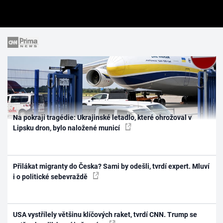
Na pokraji tragédie: Ukrajinské letadlo, které ohrožoval v
Lipsku dron, bylo naložené municí
Přilákat migranty do Česka? Sami by odešli, tvrdí expert. Mluví
i o politické sebevraždě
USA vystřílely většinu klíčových raket, tvrdí CNN. Trump se