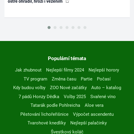
ostře ohradil, hrozí i vězením
Populární témata
Jak zhubnout
Nejlepší filmy 2024
Nejlepší horory
TV program
Změna času
Partie
Počasí
Kdy budou volby
ZOO Nové začátky
Auto – katalog
7 pádů Honzy Dědka
Volby 2025
Svařené víno
Tatarák podle Pohlreicha
Aloe vera
Pěstování lichořeřišnice
Výpočet ascendentu
Tvarohové knedlíky
Nejlepší palačinky
Švestkový koláč