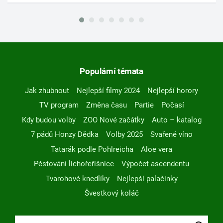
Populární témata
Jak zhubnout
Nejlepší filmy 2024
Nejlepší horory
TV program
Změna času
Partie
Počasí
Kdy budou volby
ZOO Nové začátky
Auto – katalog
7 pádů Honzy Dědka
Volby 2025
Svařené víno
Tatarák podle Pohlreicha
Aloe vera
Pěstování lichořeřišnice
Výpočet ascendentu
Tvarohové knedlíky
Nejlepší palačinky
Švestkový koláč