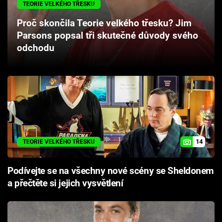
TEORIE VELKÉHO TŘESKU
Cool Esport
Proč skončila Teorie velkého třesku? Jim
Pořady
Parsons popsal tři skutečné důvody svého
odchodu
TV Program
Sledujte prima+
Přihlášení
14
TEORIE VELKÉHO TŘESKU
Sledujte nás
Podívejte se na všechny nové scény se Sheldonem
a přečtěte si jejich vysvětlení