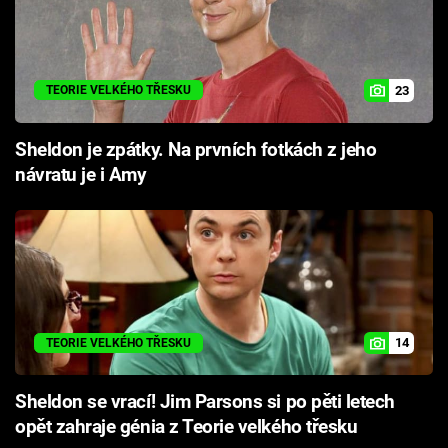
23
TEORIE VELKÉHO TŘESKU
Sheldon je zpátky. Na prvních fotkách z jeho
návratu je i Amy
14
TEORIE VELKÉHO TŘESKU
Sheldon se vrací! Jim Parsons si po pěti letech
opět zahraje génia z Teorie velkého třesku