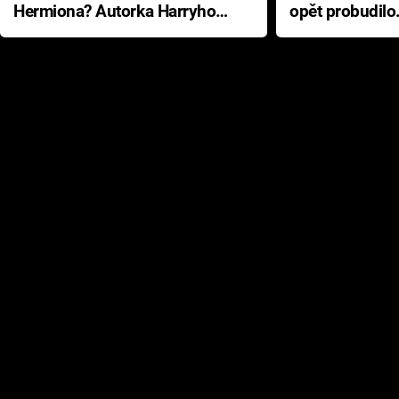
Hermiona? Autorka Harryho
opět probudilo
Pottera přišla s ráznou
přichází s neo
odpovědí
hororovou nab