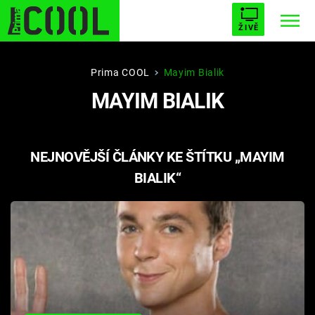
ŽIVĚ
STARHOUSE
BUFFY, PŘEMOŽITELKA UPÍRŮ
Trendy:
Prima COOL
Mayim Bialik
MAYIM BIALIK
ESCAPE
PLNEJ KOTEL
AVENGERS 5
NEJNOVĚJŠÍ ČLÁNKY KE ŠTÍTKU „MAYIM
BIALIK“
Témata
Filmy
Seriály
Hry