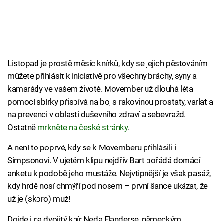
Listopad je prostě měsíc knírků, kdy se jejich pěstováním
můžete přihlásit k iniciativě pro všechny bráchy, syny a
kamarády ve vašem životě. Movember už dlouhá léta
pomocí sbírky přispívá na boj s rakovinou prostaty, varlat a
na prevenci v oblasti duševního zdraví a sebevražd.
Ostatně
mrkněte na české stránky
.
A není to poprvé, kdy se k Movemberu přihlásili i
Simpsonovi. V ujetém klipu nejdřív Bart pořádá domácí
anketu k podobě jeho mustáže. Nejvtipnější je však pasáž,
kdy hrdě nosí chmýří pod nosem – první šance ukázat, že
už je (skoro) muž!
Dojde i na dvojitý knír Neda Flanderse, německým