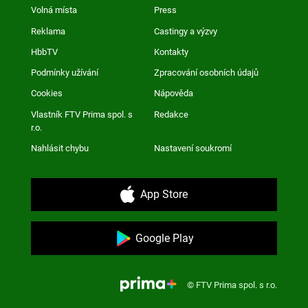
Volná místa
Press
Reklama
Castingy a výzvy
HbbTV
Kontakty
Podmínky užívání
Zpracování osobních údajů
Cookies
Nápověda
Vlastník FTV Prima spol. s
Redakce
r.o.
Nahlásit chybu
Nastavení soukromí
App Store
Google Play
© FTV Prima spol. s r.o.