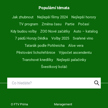
Populární témata
Jak zhubnout
Nejlepší filmy 2024
Nejlepší horory
TV program
Změna času
Partie
Počasí
Kdy budou volby
ZOO Nové začátky
Auto – katalog
7 pádů Honzy Dědka
Volby 2025
Svařené víno
Tatarák podle Pohlreicha
Aloe vera
Pěstování lichořeřišnice
Výpočet ascendentu
Tvarohové knedlíky
Nejlepší palačinky
Švestkový koláč
O FTV Prima
Management