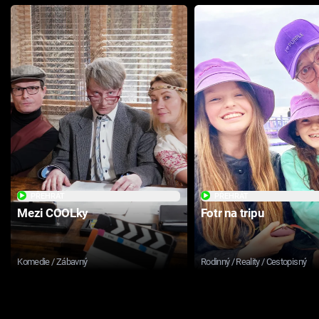
PŘEHRÁT
PŘEHRÁT
Mezi COOLky
Fotr na tripu
Komedie / Zábavný
Rodinný / Reality / Cestopisný