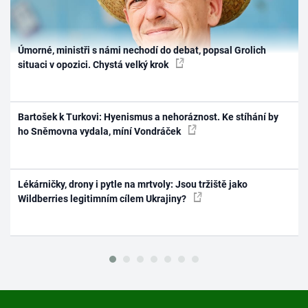
Úmorné, ministři s námi nechodí do debat, popsal Grolich
situaci v opozici. Chystá velký krok
Bartošek k Turkovi: Hyenismus a nehoráznost. Ke stíhání by
ho Sněmovna vydala, míní Vondráček
Lékárničky, drony i pytle na mrtvoly: Jsou tržiště jako
Wildberries legitimním cílem Ukrajiny?