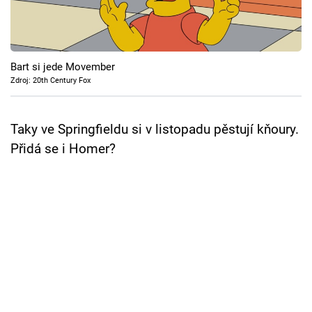
Cool Esport
Pořady
Bart si jede Movember
TV Program
Zdroj: 20th Century Fox
Sledujte prima+
Taky ve Springfieldu si v listopadu pěstují kňoury.
Přidá se i Homer?
Přihlášení
Sledujte nás