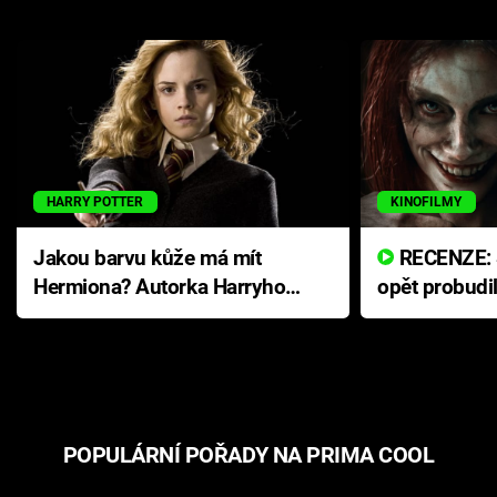
HARRY POTTER
KINOFILMY
Jakou barvu kůže má mít
RECENZE: Smrtelné zlo se
Hermiona? Autorka Harryho
opět probudi
Pottera přišla s ráznou
přichází s n
odpovědí
hororovou n
POPULÁRNÍ POŘADY NA PRIMA COOL