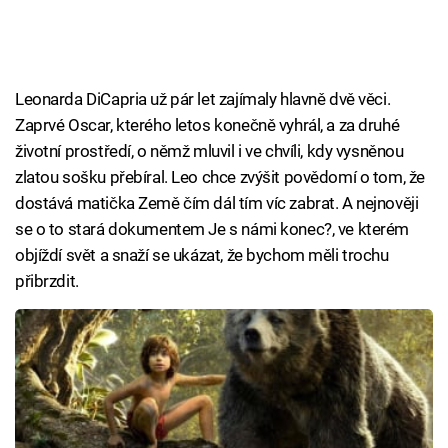
Leonarda DiCapria už pár let zajímaly hlavně dvě věci.
Zaprvé Oscar, kterého letos konečně vyhrál, a za druhé
životní prostředí, o němž mluvil i ve chvíli, kdy vysněnou
zlatou sošku přebíral. Leo chce zvýšit povědomí o tom, že
dostává matička Země čím dál tím víc zabrat. A nejnověji
se o to stará dokumentem Je s námi konec?, ve kterém
objíždí svět a snaží se ukázat, že bychom měli trochu
přibrzdit.