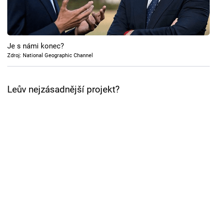
Cool Esport
Pořady
Je s námi konec?
TV Program
Zdroj: National Geographic Channel
Sledujte prima+
Leův nejzásadnější projekt?
Přihlášení
Sledujte nás