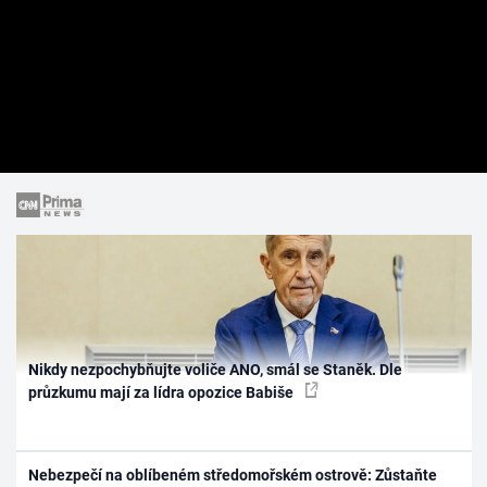
Nikdy nezpochybňujte voliče ANO, smál se Staněk. Dle
průzkumu mají za lídra opozice Babiše
Nebezpečí na oblíbeném středomořském ostrově: Zůstaňte