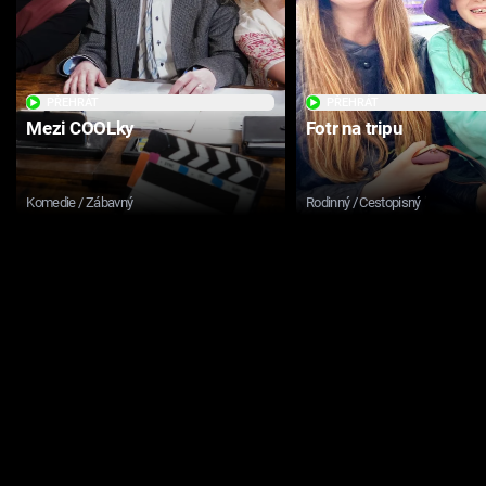
PŘEHRÁT
PŘEHRÁT
Mezi COOLky
Fotr na tripu
Komedie / Zábavný
Rodinný / Cestopisný