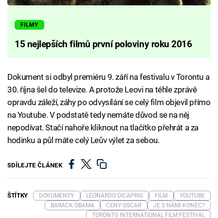
FILMY
15 nejlepších filmů první poloviny roku 2016
Dokument si odbyl premiéru 9. září na festivalu v Torontu a
30. října šel do televize. A protože Leovi na téhle zprávě
opravdu záleží, záhy po odvysílání se celý film objevil přímo
na Youtube. V podstatě tedy nemáte důvod se na něj
nepodívat. Stačí nahoře kliknout na tlačítko přehrát a za
hodinku a půl máte celý Leův výlet za sebou.
SDÍLEJTE ČLÁNEK
ŠTÍTKY
DOKUMENTY
LEONARDO DICAPRIO
FILM
YOUTUBE
BARACK OBAMA
CENY OSCAR
JE S NÁMI KONEC?
TORONTO INTERNATIONAL FILM FESTIVAL