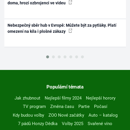
doma, hrozí ozbrojenci ve videu
Nebezpečný sběr hub v Evropě: Můžete být za pytláky. Platí
omezení na kila i plošné zákazy
Populární témata
Jak zhubnout
Nejlepší filmy 2024
Nejlepší horory
TV program
Změna času
Partie
Počasí
Kdy budou volby
ZOO Nové začátky
Auto – katalog
7 pádů Honzy Dědka
Volby 2025
Svařené víno