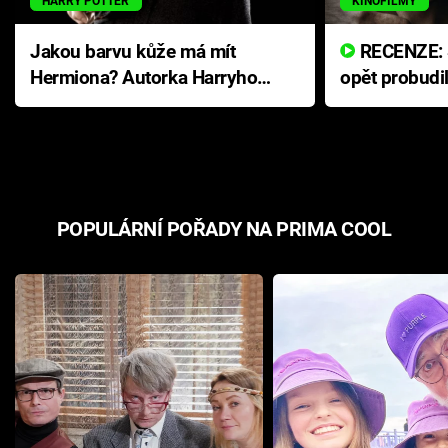
HARRY POTTER
KINOFILMY
Jakou barvu kůže má mít
RECENZE: Smrtelné zlo se
Hermiona? Autorka Harryho
opět probudi
Pottera přišla s ráznou
přichází s n
odpovědí
hororovou n
POPULÁRNÍ POŘADY NA PRIMA COOL