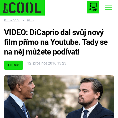
ŽIVĚ
Prima COOL
■
Filmy
STARHOUSE
BUFFY, PŘEMOŽITELKA UPÍRŮ
Trendy:
VIDEO: DiCaprio dal svůj nový
ESCAPE
PLNEJ KOTEL
AVENGERS 5
film přímo na Youtube. Tady se
na něj můžete podívat!
12. prosince 2016 13:23
FILMY
Témata
Filmy
Seriály
Hry