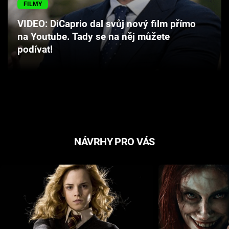
FILMY
Cool Esport
VIDEO: DiCaprio dal svůj nový film přímo
Pořady
na Youtube. Tady se na něj můžete
podívat!
TV Program
Sledujte prima+
Přihlášení
NÁVRHY PRO VÁS
Sledujte nás