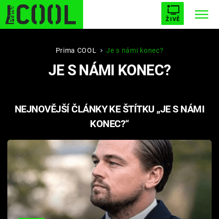
ŽIVĚ
STARHOUSE
BUFFY, PŘEMOŽITELKA UPÍRŮ
Trendy:
Prima COOL
Je s námi konec?
JE S NÁMI KONEC?
ESCAPE
PLNEJ KOTEL
AVENGERS 5
NEJNOVĚJŠÍ ČLÁNKY KE ŠTÍTKU „JE S NÁMI
KONEC?“
Témata
Filmy
Seriály
Hry