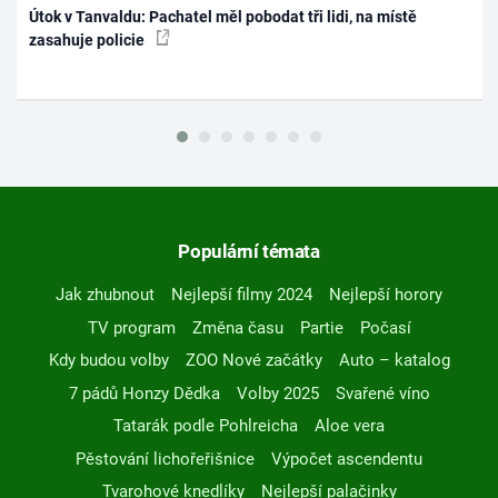
Útok v Tanvaldu: Pachatel měl pobodat tři lidi, na místě
zasahuje policie
Populární témata
Jak zhubnout
Nejlepší filmy 2024
Nejlepší horory
TV program
Změna času
Partie
Počasí
Kdy budou volby
ZOO Nové začátky
Auto – katalog
7 pádů Honzy Dědka
Volby 2025
Svařené víno
Tatarák podle Pohlreicha
Aloe vera
Pěstování lichořeřišnice
Výpočet ascendentu
Tvarohové knedlíky
Nejlepší palačinky