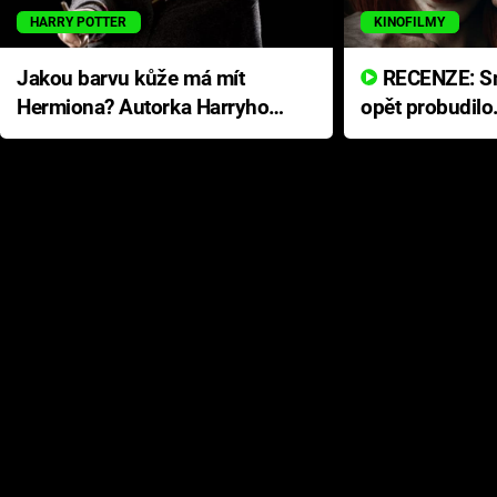
HARRY POTTER
KINOFILMY
Jakou barvu kůže má mít
RECENZE: Smrtelné zlo se
Hermiona? Autorka Harryho
opět probudilo
Pottera přišla s ráznou
přichází s neo
odpovědí
hororovou nab