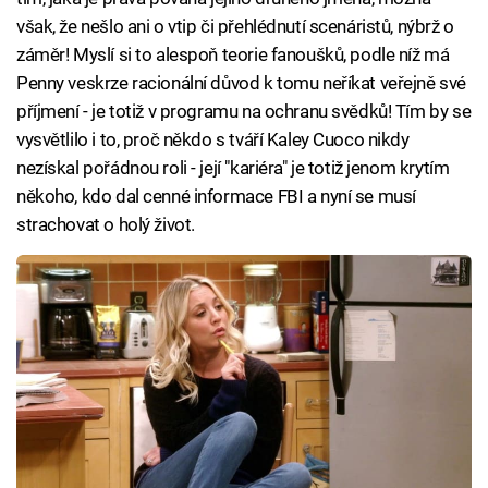
však, že nešlo ani o vtip či přehlédnutí scenáristů, nýbrž o
záměr! Myslí si to alespoň teorie fanoušků, podle níž má
Penny veskrze racionální důvod k tomu neříkat veřejně své
příjmení - je totiž v programu na ochranu svědků! Tím by se
vysvětlilo i to, proč někdo s tváří Kaley Cuoco nikdy
nezískal pořádnou roli - její "kariéra" je totiž jenom krytím
někoho, kdo dal cenné informace FBI a nyní se musí
strachovat o holý život.