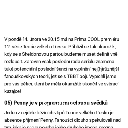
V pondělí 4. února ve 20.15 má na Prima COOL premiéru
12. série Teorie velkého třesku. Přiblížil se tak okamžik,
kdy se s Sheldonovou partou budeme muset definitivně
rozloučit. Zároveň však poslední řada seriálu znamená
také potenciální poslední šanci na vyplnění nej(h)různější
fanouškovských teorií, jež se s TBBT pojí. Vypíchli jsme
pro vás pětici, která by měla okamžitě skončit ve svěrací
kazajce!
05) Penny je v programu na ochranu svědků
Failed to fetch
Jeden z nejdéle běžících vtipů Teorie velkého třesku je
absence příjmení Penny. Fanoušci dlouho spekulovali nad
tím, jaká je pravá povaha jejího druhého jména, možná