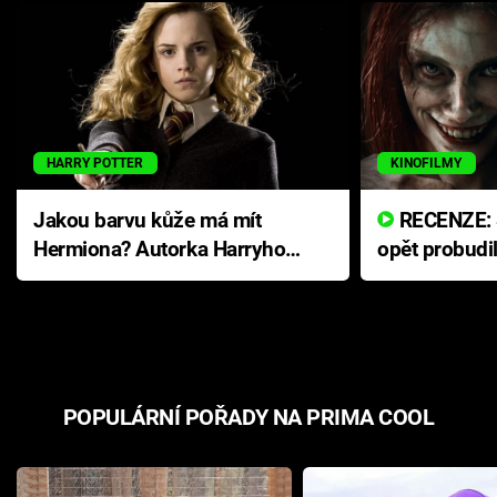
HARRY POTTER
KINOFILMY
Jakou barvu kůže má mít
RECENZE: Smrtelné zlo se
Hermiona? Autorka Harryho
opět probudi
Pottera přišla s ráznou
přichází s n
odpovědí
hororovou n
POPULÁRNÍ POŘADY NA PRIMA COOL