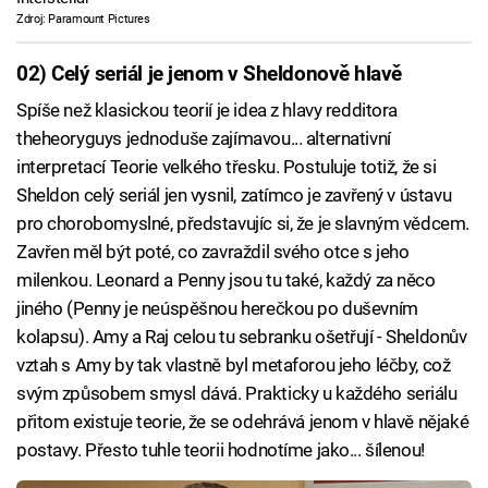
Zdroj: Paramount Pictures
02) Celý seriál je jenom v Sheldonově hlavě
Spíše než klasickou teorií je idea z hlavy redditora
theheoryguys jednoduše zajímavou... alternativní
interpretací Teorie velkého třesku. Postuluje totiž, že si
Sheldon celý seriál jen vysnil, zatímco je zavřený v ústavu
pro chorobomyslné, představujíc si, že je slavným vědcem.
Zavřen měl být poté, co zavraždil svého otce s jeho
milenkou. Leonard a Penny jsou tu také, každý za něco
jiného (Penny je neúspěšnou herečkou po duševním
kolapsu). Amy a Raj celou tu sebranku ošetřují - Sheldonův
vztah s Amy by tak vlastně byl metaforou jeho léčby, což
svým způsobem smysl dává. Prakticky u každého seriálu
přitom existuje teorie, že se odehrává jenom v hlavě nějaké
postavy. Přesto tuhle teorii hodnotíme jako... šílenou!