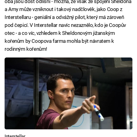
oba jsou dost odlišní - možná, že však ze spojení Sheldona
a Amy může vzniknout i takový nadčlověk, jako Coop z
Interstellaru - geniální a odvážný pilot, který má zároveň
pod čepicí. V Interstellar navíc nezaznělo, kdo je Coopův
otec - a co víc, vzhledem k Sheldonovým jižanským
kořenům by Coopova farma mohla být návratem k
rodinným kořenům!
Interstellar