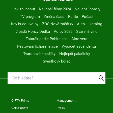
Jak zhubnout
Nejlepší filmy 2024
Nejlepší horory
TV program
Změna času
Partie
Počasí
Kdy budou volby
ZOO Nové začátky
Auto – katalog
7 pádů Honzy Dědka
Volby 2025
Svařené víno
Tatarák podle Pohlreicha
Aloe vera
Pěstování lichořeřišnice
Výpočet ascendentu
Tvarohové knedlíky
Nejlepší palačinky
Švestkový koláč
O FTV Prima
Management
Volná místa
Press