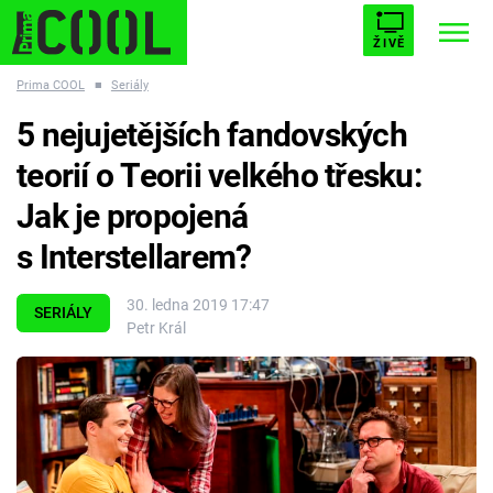
ŽIVĚ
Prima COOL
■
Seriály
STARHOUSE
BUFFY, PŘEMOŽITELKA UPÍRŮ
Trendy:
5 nejujetějších fandovských
ESCAPE
PLNEJ KOTEL
AVENGERS 5
teorií o Teorii velkého třesku:
Jak je propojená
s Interstellarem?
Témata
30. ledna 2019 17:47
SERIÁLY
Petr Král
Filmy
Seriály
Hry