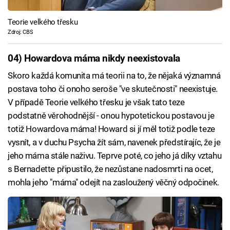
Teorie velkého třesku
Zdroj: CBS
04) Howardova máma nikdy neexistovala
Skoro každá komunita má teorii na to, že nějaká významná
postava toho či onoho seroše "ve skutečnosti" neexistuje.
V případě Teorie velkého třesku je však tato teze
podstatně věrohodnější - onou hypotetickou postavou je
totiž Howardova máma! Howard si jí měl totiž podle teze
vysnít, a v duchu Psycha žít sám, navenek předstírajíc, že je
jeho máma stále naživu. Teprve poté, co jeho já díky vztahu
s Bernadette připustilo, že nezůstane nadosmrti na ocet,
mohla jeho "máma" odejít na zasloužený věčný odpočinek.