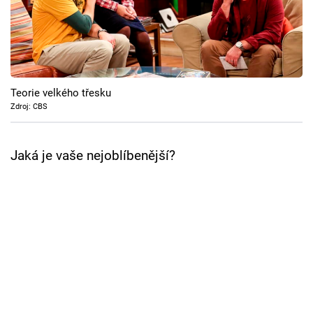
Cool Esport
Pořady
TV Program
Teorie velkého třesku
Zdroj: CBS
Sledujte prima+
Jaká je vaše nejoblíbenější?
Přihlášení
Sledujte nás