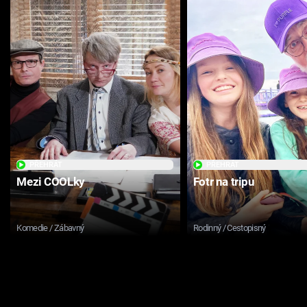
PŘEHRÁT
PŘEHRÁT
Mezi COOLky
Fotr na tripu
Komedie / Zábavný
Rodinný / Cestopisný