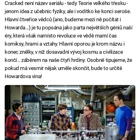
Cracked není název seriálu - tedy Teorie velkého třesku -
jenom idea z učebnic fyziky, ale i vodítko ke konci seroše.
Hlavní čtveřice vědců (ano, budeme mezi ně počítat i
Howarda...) je tu popsána jako parta největších géniů naší
éry, která však namísto revoluce ve vědě marní čas
komiksy, hrami a vztahy. Hlavní oporou je krom názvu i
konec znělky, v níž dosavadní vývoj kosmu a civilizace
končí... záběrem na naše čtyři hrdiny. Osobně tipujeme, že
pokud má vesmír nějak uměle skončit, bude to určitě
Howardova vina!