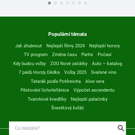
Populární témata
Jak zhubnout
Nejlepší filmy 2024
Nejlepší horory
TV program
Změna času
Partie
Počasí
Kdy budou volby
ZOO Nové začátky
Auto – katalog
7 pádů Honzy Dědka
Volby 2025
Svařené víno
Tatarák podle Pohlreicha
Aloe vera
Pěstování lichořeřišnice
Výpočet ascendentu
Tvarohové knedlíky
Nejlepší palačinky
Švestkový koláč