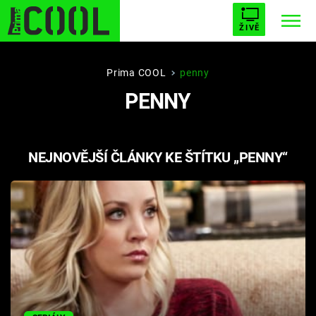
ŽIVĚ
STARHOUSE
BUFFY, PŘEMOŽITELKA UPÍRŮ
Trendy:
Prima COOL
penny
PENNY
ESCAPE
PLNEJ KOTEL
AVENGERS 5
NEJNOVĚJŠÍ ČLÁNKY KE ŠTÍTKU „PENNY“
Témata
Filmy
Seriály
Hry