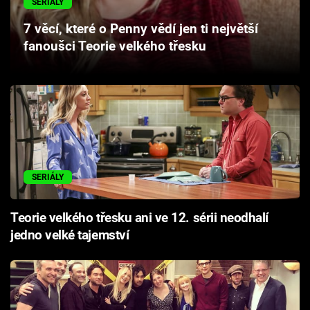
SERIÁLY
Cool Esport
7 věcí, které o Penny vědí jen ti největší
fanoušci Teorie velkého třesku
Pořady
TV Program
Sledujte prima+
Přihlášení
SERIÁLY
Sledujte nás
Teorie velkého třesku ani ve 12. sérii neodhalí
jedno velké tajemství