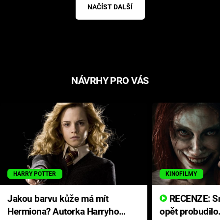
NAČÍST DALŠÍ
NÁVRHY PRO VÁS
HARRY POTTER
KINOFILMY
Jakou barvu kůže má mít
RECENZE: Smrtelné zlo se
Hermiona? Autorka Harryho
opět probudilo