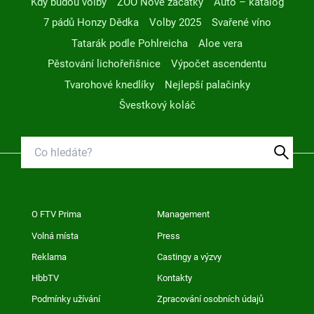
Kdy budou volby
ZOO Nové začátky
Auto – katalog
7 pádů Honzy Dědka
Volby 2025
Svařené víno
Tatarák podle Pohlreicha
Aloe vera
Pěstování lichořeřišnice
Výpočet ascendentu
Tvarohové knedlíky
Nejlepší palačinky
Švestkový koláč
O FTV Prima
Management
Volná místa
Press
Reklama
Castingy a výzvy
HbbTV
Kontakty
Podmínky užívání
Zpracování osobních údajů