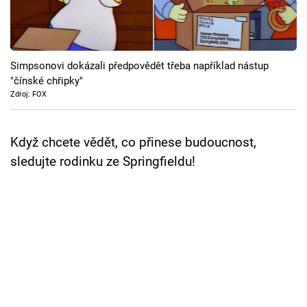
Cool Esport
Pořady
Simpsonovi dokázali předpovědět třeba například nástup
TV Program
"čínské chřipky"
Zdroj: FOX
Sledujte prima+
Když chcete vědět, co přinese budoucnost,
Přihlášení
sledujte rodinku ze Springfieldu!
Sledujte nás