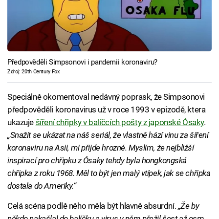
Předpověděli Simpsonovi i pandemii koronaviru?
Zdroj: 20th Century Fox
Speciálně okomentoval nedávný poprask, že Simpsonovi
předpověděli koronavirus už v roce 1993 v epizodě, ktera
ukazuje
šíření chřipky v balíčcích pošty z japonské Ósaky
.
„Snažit se ukázat na náš seriál, že vlastně hází vinu za šíření
koronaviru na Asii, mi přijde hrozné. Myslím, že nejbližší
inspirací pro chřipku z Ósaky tehdy byla hongkongská
chřipka z roku 1968. Měl to být jen malý vtípek, jak se chřipka
dostala do Ameriky.
“
Celá scéna podlě něho měla být hlavně absurdní.
„Že by
někdo nakašlal do balíčku a virus v něm přežil šest až osm