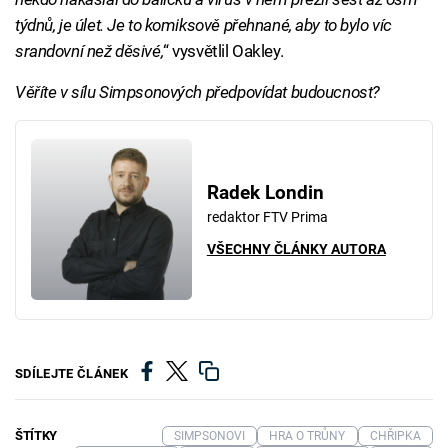
týdnů, je úlet. Je to komiksově přehnané, aby to bylo víc
srandovní než děsivé,
“ vysvětlil Oakley.
Věříte v sílu Simpsonových předpovídat budoucnost?
Radek Londin
redaktor FTV Prima
VŠECHNY ČLÁNKY AUTORA
SDÍLEJTE ČLÁNEK
ŠTÍTKY
SIMPSONOVI
HRA O TRŮNY
CHŘIPKA