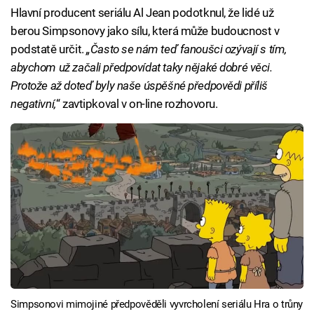
Hlavní producent seriálu Al Jean podotknul, že lidé už
berou Simpsonovy jako sílu, která může budoucnost v
podstatě určit.
„Často se nám teď fanoušci ozývají s tím,
abychom už začali předpovídat taky nějaké dobré věci.
Protože až doteď byly naše úspěšné předpovědi příliš
negativní,
“ zavtipkoval v on-line rozhovoru.
Simpsonovi mimojiné předpověděli vyvrcholení seriálu Hra o trůny