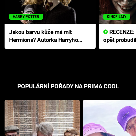
HARRY POTTER
KINOFILMY
Jakou barvu kůže má mít
RECENZE: Smrtelné zlo se
Hermiona? Autorka Harryho
opět probudi
Pottera přišla s ráznou
přichází s n
odpovědí
hororovou n
POPULÁRNÍ POŘADY NA PRIMA COOL