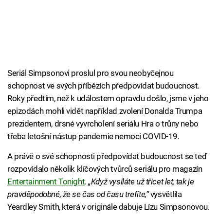
Seriál Simpsonovi proslul pro svou neobyčejnou
schopnost ve svých příbězích předpovídat budoucnost.
Roky předtím, než k událostem opravdu došlo, jsme v jeho
epizodách mohli vidět například zvolení Donalda Trumpa
prezidentem, drsné vyvrcholení seriálu Hra o trůny nebo
třeba letošní nástup pandemie nemoci COVID-19.
A právě o své schopnosti předpovídat budoucnost se teď
rozpovídalo několik klíčových tvůrců seriálu pro magazín
Entertainment Tonight
.
„Když vysíláte už třicet let, tak je
pravděpodobné, že se čas od času trefíte,“
vysvětlila
Yeardley Smith, která v originále dabuje Lízu Simpsonovou.