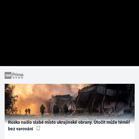
Rusko našlo slabé místo ukrajinské obrany. Útočit může téměř
bez varování