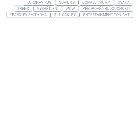
KORONAVIRUS
COVID-19
DONALD TRUMP
ÓSAKA
TREND
VYSVĚTLENÍ
WOW
PŘEDPOVĚĎ BUDOUCNOSTI
YEARDLEY SMITHOVÁ
BILL OAKLEY
ENTERTAINMENT TONIGHT