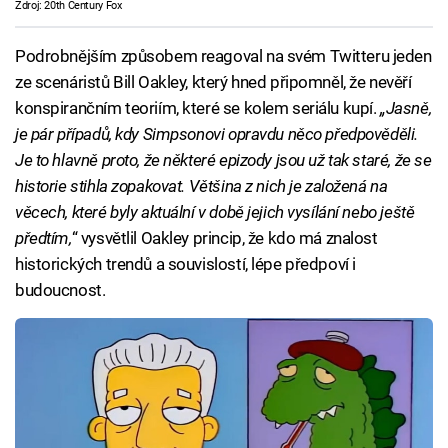
Zdroj: 20th Century Fox
Podrobnějším způsobem reagoval na svém Twitteru jeden
ze scenáristů Bill Oakley, který hned připomněl, že nevěří
konspirančním teoriím, které se kolem seriálu kupí.
„Jasně,
je pár případů, kdy Simpsonovi opravdu něco předpověděli.
Je to hlavně proto, že některé epizody jsou už tak staré, že se
historie stihla zopakovat. Většina z nich je založená na
věcech, které byly aktuální v době jejich vysílání nebo ještě
předtím,
“ vysvětlil Oakley princip, že kdo má znalost
historických trendů a souvislostí, lépe předpoví i
budoucnost.