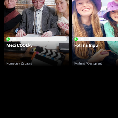
PŘEHRÁT
PŘEHRÁT
Mezi COOLky
Fotr na tripu
Komedie / Zábavný
Rodinný / Cestopisný