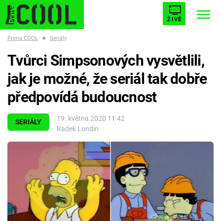
ŽIVĚ
Prima COOL
■
Seriály
STARHOUSE
BUFFY, PŘEMOŽITELKA UPÍRŮ
Trendy:
Tvůrci Simpsonových vysvětlili,
ESCAPE
PLNEJ KOTEL
AVENGERS 5
jak je možné, že seriál tak dobře
předpovídá budoucnost
19. května 2020 11:42
SERIÁLY
Radek Londin
Témata
Filmy
Seriály
Hry